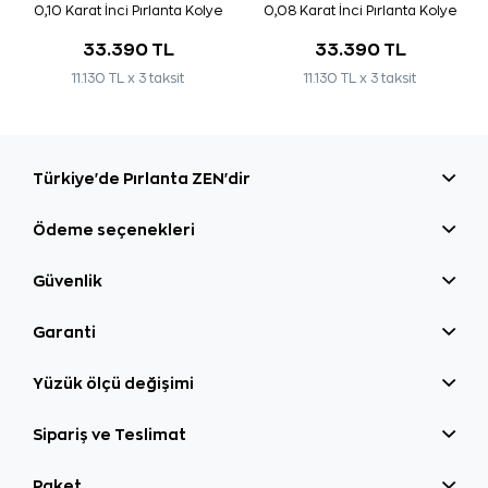
0,10 Karat İnci Pırlanta Kolye
0,08 Karat İnci Pırlanta Kolye
33.390 TL
33.390 TL
11.130 TL x 3 taksit
11.130 TL x 3 taksit
Türkiye'de Pırlanta ZEN'dir
Ödeme seçenekleri
Güvenlik
Garanti
Yüzük ölçü değişimi
Sipariş ve Teslimat
Paket