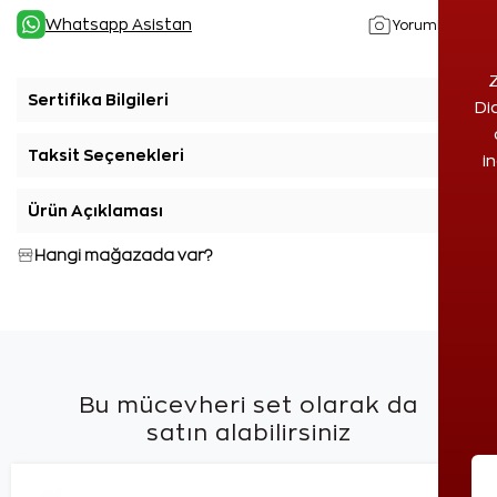
Whatsapp Asistan
Yorumlar(1)
Z
Sertifika Bilgileri
+
Di
Taksit Seçenekleri
+
i
Ürün Açıklaması
+
Hangi mağazada var?
Bu mücevheri set olarak da
satın alabilirsiniz