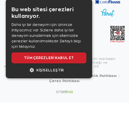
Bu web sitesi çerezleri
kullanıyor.
Daha iyi bir deneyim için izninize
ihtiyacımız var. Sizlere daha iyi bir
deneyim sunabilmek için sitemizde
çerezler kullanılmaktadır.
Detaylı bilgi
için tıklayınız.
TÜM ÇEREZLERI KABUL ET
Copyright © 2026, Zen Diamond tescilli markadır.
Zen Diamond Birleşmiş Markalar Derneği ve
Turquality Destek Programı üyesidir. US
KIŞISELLEŞTIR
Kullanım Şartları
Gizlilik İlkeleri
Güvenlik Politikası
Çerez Politikası