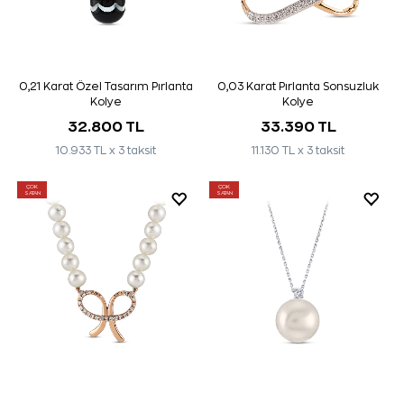
0,21 Karat Özel Tasarım Pırlanta
0,03 Karat Pırlanta Sonsuzluk
Kolye
Kolye
32.800 TL
33.390 TL
10.933 TL x 3 taksit
11.130 TL x 3 taksit
ÇOK
ÇOK
SATAN
SATAN