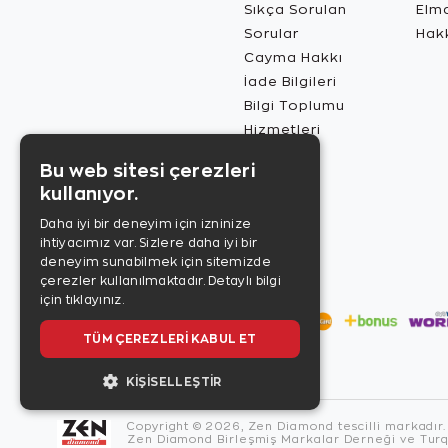
Sıkça Sorulan
Elma
Sorular
Hak
Cayma Hakkı
İade Bilgileri
Bilgi Toplumu
Hizmetleri
Bu web sitesi çerezleri
kullanıyor.
Daha iyi bir deneyim için izninize
ihtiyacımız var. Sizlere daha iyi bir
deneyim sunabilmek için sitemizde
çerezler kullanılmaktadır.
Detaylı bilgi
için tıklayınız.
TÜM ÇEREZLERI KABUL ET
KIŞISELLEŞTIR
Copyright © 2026, Zen Diamond tescilli markadır.
Zen Diamond Birleşmiş Markalar Derneği ve Turqu