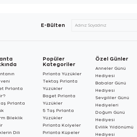
E-Bülten
lanta
Popüler
Özel Günler
kkında
Kategoriler
Anneler Günü
antanın
Pırlanta Yüzükler
Hediyesi
üveni
Tektaş Pırlanta
Babalar Günü
t Pırlanta
Yüzükler
Hediyesi
ir?
Baget Pırlanta
Sevgililer Günü
aş Pırlanta
Yüzükler
Hediyeleri
ük
5 Taş Pırlanta
Doğum Günü
m Bileklik
Yüzükler
Hediyesi
ir
Pırlanta Kolyeler
Evlilik Yıldönümü
lerin Dili
Pırlanta Küpeler
Hediyesi