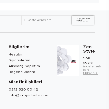
Bilgilerim
Zen
Style
Hesabım
Son
Siparişlerim
sayıyı
Alışveriş Sepetim
incelemek
için
Beğendiklerim
tıklayınız.
Misafir İlişkileri
0212 520 00 42
info@zenpirlanta.com