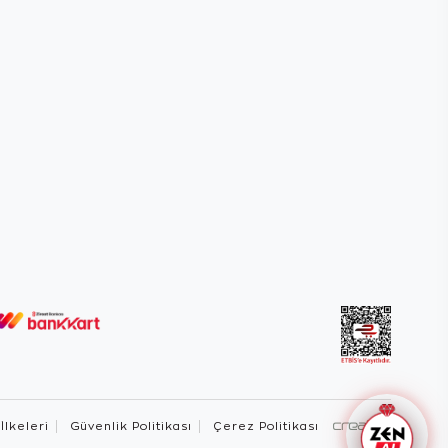
 İlkeleri
Güvenlik Politikası
Çerez Politikası