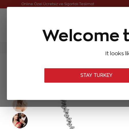
Online Özel Ücretsiz ve Sigortalı Teslimat
Welcome t
FIRSATLAR
Aynı Gün Kargo
Çok Satanlar
Baget Pırlantalar
Pırlanta Yüzükler
Pırlanta K
It looks l
ANASAYFA
Pırlanta Kolyeler
Pırlanta Gerdanlıklar
1,81 Karat P
STAY TURKEY