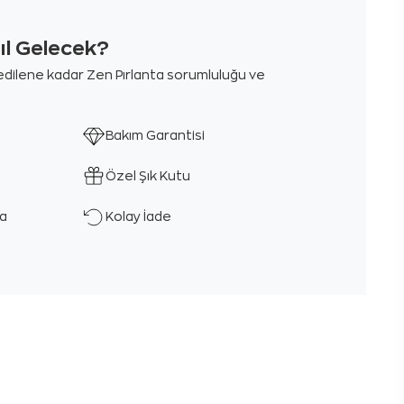
sıl Gelecek?
m edilene kadar Zen Pırlanta sorumluluğu ve
Bakım Garantisi
Özel Şık Kutu
ka
Kolay İade