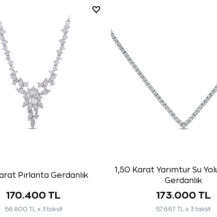
1,50 Karat Yarımtur Su Yol
Karat Pırlanta Gerdanlık
Gerdanlık
170.400 TL
173.000 TL
56.800 TL x 3 taksit
57.667 TL x 3 taksit