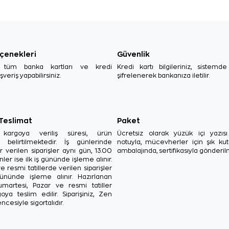
çenekleri
Güvenlik
, tüm banka kartları ve kredi
Kredi kartı bilgileriniz, sistemd
ışveriş yapabilirsiniz.
şifrelenerek bankanıza iletilir.
 Teslimat
Paket
in kargoya veriliş süresi, ürün
Ücretsiz olarak yüzük içi yazı
a belirtilmektedir. İş günlerinde
notuyla, mücevherler için şık ku
r verilen siparişler aynı gün, 13.00
ambalajında, sertifikasıyla gönderil
ler ise ilk iş gününde işleme alınır.
e resmi tatillerde verilen siparişler
ününde işleme alınır. Hazırlanan
Cumartesi, Pazar ve resmi tatiller
oya teslim edilir. Siparişiniz, Zen
ncesiyle sigortalıdır.