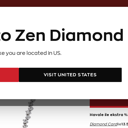
Online Özel 14 Gün Kayıpsız İade
o Zen Diamond
Hediye Önerileri
Evlilik Teklifi
Setler
Özel Ko
olyeler
Pırlanta Küpeler
Pırlanta Bileklikler
Zen Alyans
Forever
ike you are located in US.
ırlanta Gerdanlık
1,81 K
VISIT UNITED STATES
271.200 TL
Havale ile ekstra %
13.
Diamond Card
ile