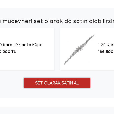
 mücevheri set olarak da
satın alabilirsi
19 Karat Pırlanta Küpe
1,22 Kar
0.200 TL
166.300