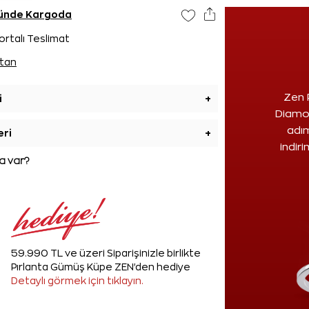
ününde Kargoda
ortalı Teslimat
tan
Zen 
i
+
Diamon
adım
eri
+
indir
 var?
59.990 TL ve üzeri Siparişinizle birlikte
Pırlanta Gümüş Küpe ZEN'den hediye
Detaylı görmek için tıklayın.