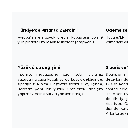
Türkiye'de Pırlanta ZEN'dir
Ödeme se
Avrupa'nın en büyük üretim kapasitesi. Son 9
Havale/EFT
yılın pırlantalı mücevher ihracat şampiyonu.
kartlarıyla al
Yüzük ölçü değişimi
Sipariş ve
İnternet mağazasına özel, satın aldığınız
Siparişler
yüzüğün ölçüsü küçük ya da büyük geldiğinde,
detaylarınd
siparişiniz elinize ulaştıktan sonra 6 ay içinde,
13.00'a kada
ücretsiz yeni bir yüzük üretilerek değişim
sonrası gelen
yapılmaktadır. (Evlilik alyansları hariç.)
Hafta sonu v
de ilk iş g
siparişler, 
dışında karg
Pırlanta güve