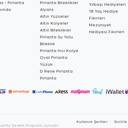
s - Pırlanta
Pırlanta Bileklikler
Yılbaşı Hediyeleri
kında
Alyans
18 Yaş Hediye
Altın Yüzükler
Fikirleri
Altın Kolyeler
Mezuniyet
Altın Bileklikler
Hediyesi Fikirleri
Pırlanta Su Yolu
Bileklik
Pırlanta İnci Kolye
Oval Pırlanta
Yüzük
D Renk Pırlanta
Pırlanta
Kullanım Şartları
Gizlilik
ality Destek Programı üyesidir.