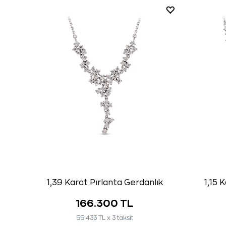
1,39 Karat Pırlanta Gerdanlık
1,15 
166.300 TL
55.433 TL x 3 taksit