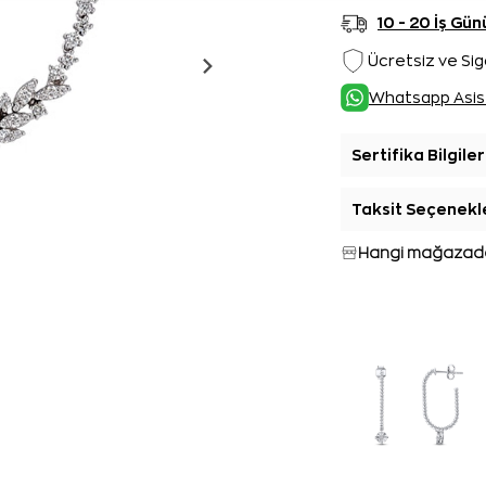
10 - 20 İş G
Ücretsiz ve Sig
Whatsapp Asis
Sertifika Bilgiler
Taksit Seçenekl
Hangi mağazada