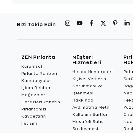
Bizi Takip Edin
ZEN Pırlanta
Müşteri
Pır
Hizmetleri
Ha
Kurumsal
Hesap Numaraları
Pırl
Pırlanta Rehberi
Kişisel Verilerin
Ser
Kampanyalar
Korunması ve
Bage
İşlem Rehberi
İşlenmesi
Ned
Mağazalar
Hakkında
Tekt
Çerezleri Yönetin
Aydınlatma Metni
Yüz
Pırlantanızı
Kullanım Şartları
Char
Kaydettirin
Mesafeli Satış
Ned
İletişim
Sözleşmesi
Renk