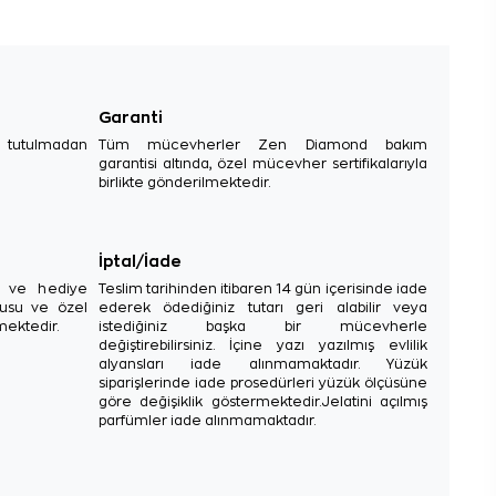
Garanti
e tutulmadan
Tüm mücevherler Zen Diamond bakım
garantisi altında, özel mücevher sertifikalarıyla
birlikte gönderilmektedir.
İptal/İade
sı ve hediye
Teslim tarihinden itibaren 14 gün içerisinde iade
tusu ve özel
ederek ödediğiniz tutarı geri alabilir veya
mektedir.
istediğiniz başka bir mücevherle
değiştirebilirsiniz. İçine yazı yazılmış evlilik
alyansları iade alınmamaktadır. Yüzük
siparişlerinde iade prosedürleri yüzük ölçüsüne
göre değişiklik göstermektedir.Jelatini açılmış
parfümler iade alınmamaktadır.