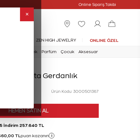
Online Özel
Online Sipariş Takibi
×
leksiyonlar
ZEN HIGH JEWELRY
ONLINE ÖZEL
mark
Saat
Erkek
Parfüm
Çocuk
Aksesuar
arat Pırlanta Gerdanlık
Ürün Kodu: 3000501367
HEMEN SATIN AL
5 İndirim 257.640 TL
560,00 TL
i
puan kazanın