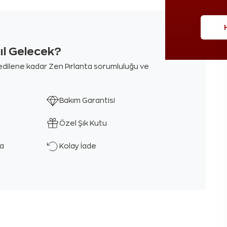
sıl Gelecek?
m edilene kadar Zen Pırlanta sorumluluğu ve
Bakım Garantisi
Özel Şık Kutu
ka
Kolay İade