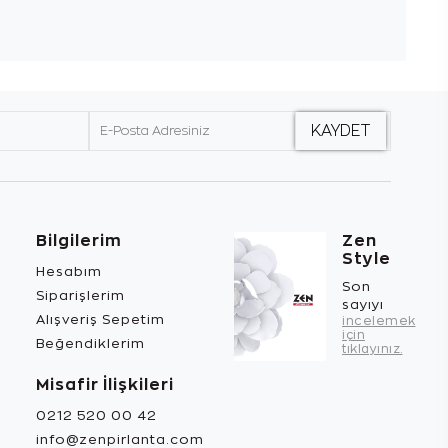
Bilgilerim
Zen
Style
Hesabım
Son
Siparişlerim
sayıyı
Alışveriş Sepetim
incelemek
için
Beğendiklerim
tıklayınız.
Misafir İlişkileri
0212 520 00 42
info@zenpirlanta.com