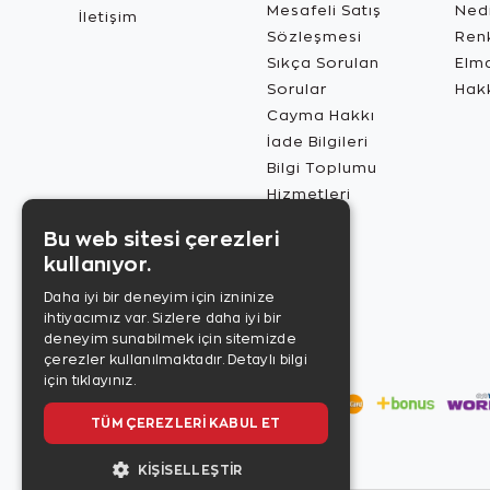
Mesafeli Satış
Ned
İletişim
Sözleşmesi
Renk
Sıkça Sorulan
Elma
Sorular
Hak
Cayma Hakkı
İade Bilgileri
Bilgi Toplumu
Hizmetleri
Bu web sitesi çerezleri
kullanıyor.
Daha iyi bir deneyim için izninize
ihtiyacımız var. Sizlere daha iyi bir
deneyim sunabilmek için sitemizde
çerezler kullanılmaktadır.
Detaylı bilgi
için tıklayınız.
TÜM ÇEREZLERI KABUL ET
KIŞISELLEŞTIR