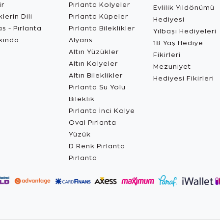
ir
Pırlanta Kolyeler
Evlilik Yıldönümü
lerin Dili
Pırlanta Küpeler
Hediyesi
s - Pırlanta
Pırlanta Bileklikler
Yılbaşı Hediyeleri
kında
Alyans
18 Yaş Hediye
Altın Yüzükler
Fikirleri
Altın Kolyeler
Mezuniyet
Altın Bileklikler
Hediyesi Fikirleri
Pırlanta Su Yolu
Bileklik
Pırlanta İnci Kolye
Oval Pırlanta
Yüzük
D Renk Pırlanta
Pırlanta