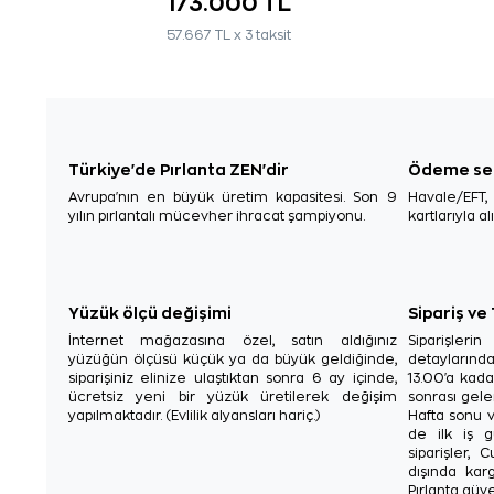
173.000 TL
57.667 TL x 3 taksit
Türkiye'de Pırlanta ZEN'dir
Ödeme se
Avrupa'nın en büyük üretim kapasitesi. Son 9
Havale/EFT
yılın pırlantalı mücevher ihracat şampiyonu.
kartlarıyla al
Yüzük ölçü değişimi
Sipariş ve
İnternet mağazasına özel, satın aldığınız
Siparişler
yüzüğün ölçüsü küçük ya da büyük geldiğinde,
detaylarınd
siparişiniz elinize ulaştıktan sonra 6 ay içinde,
13.00'a kada
ücretsiz yeni bir yüzük üretilerek değişim
sonrası gelen
yapılmaktadır. (Evlilik alyansları hariç.)
Hafta sonu v
de ilk iş g
siparişler, 
dışında karg
Pırlanta güve