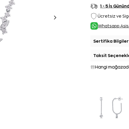
1 - 5 İş Günü
Ücretsiz ve Sig
Whatsapp Asis
Sertifika Bilgiler
Taksit Seçenekl
Hangi mağazada