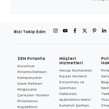
Bizi Takip Edin
ZEN Pırlanta
Müşteri
Pır
Hizmetleri
Ha
Kurumsal
Hesap Numaraları
Pırl
Pırlanta Rehberi
Kişisel Verilerin
Ser
Kampanyalar
Korunması ve
Bage
İşlem Rehberi
İşlenmesi
Ned
Mağazalar
Hakkında
Tekt
Çerezleri Yönetin
Aydınlatma Metni
Yüz
Pırlantanızı
Kullanım Şartları
Char
Kaydettirin