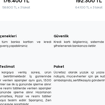
176.400 TL
192.300 TL
58.800 TL x 3 taksit
64.100 TL x 3 taksit
çenekleri
Güvenlik
, tüm banka kartları ve kredi
Kredi kartı bilgileriniz, sistemd
ışveriş yapabilirsiniz.
şifrelenerek bankanıza iletilir.
 Teslimat
Paket
in kargoya veriliş süresi, ürün
Ücretsiz olarak yüzük içi yazı
a belirtilmektedir. İş günlerinde
notuyla, mücevherler için şık ku
r verilen siparişler aynı gün, 13.00
ambalajında, sertifikasıyla gönderil
ler ise ilk iş gününde işleme alınır.
e resmi tatillerde verilen siparişler
ününde işleme alınır. Hazırlanan
Cumartesi, Pazar ve resmi tatiller
oya teslim edilir. Siparişiniz, Zen
ncesiyle sigortalıdır.