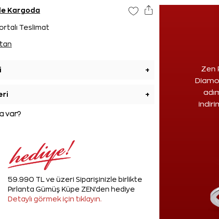
nde Kargoda
ortalı Teslimat
tan
Zen 
i
+
Diamon
adım
eri
+
indir
 var?
59.990 TL ve üzeri Siparişinizle birlikte
Pırlanta Gümüş Küpe ZEN'den hediye
Detaylı görmek için tıklayın.