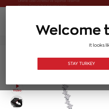
Online Özel Ücretsiz ve Sigortalı Teslimat
Welcome t
FIRSATLAR
Aynı Gün Kargo
Çok Satanlar
Baget Pırlantalar
Pırlanta Yüzükler
Pırlanta K
It looks l
ANASAYFA
Pırlanta Kolyeler
Pırlanta Gerdanlıklar
1,15 Karat P
STAY TURKEY