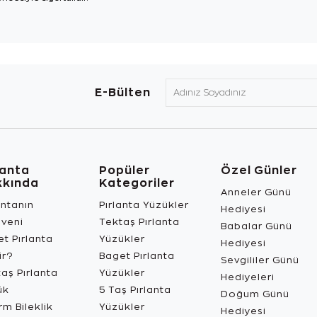
E-Bülten
lanta
Popüler
Özel Günler
kkında
Kategoriler
Anneler Günü
antanın
Pırlanta Yüzükler
Hediyesi
üveni
Tektaş Pırlanta
Babalar Günü
t Pırlanta
Yüzükler
Hediyesi
ir?
Baget Pırlanta
Sevgililer Günü
aş Pırlanta
Yüzükler
Hediyeleri
ük
5 Taş Pırlanta
Doğum Günü
m Bileklik
Yüzükler
Hediyesi