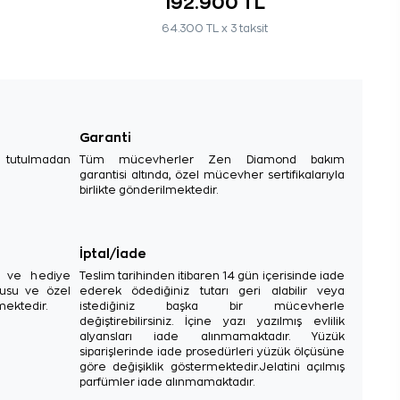
192.900 TL
64.300 TL x 3 taksit
Garanti
e tutulmadan
Tüm mücevherler Zen Diamond bakım
garantisi altında, özel mücevher sertifikalarıyla
birlikte gönderilmektedir.
İptal/İade
sı ve hediye
Teslim tarihinden itibaren 14 gün içerisinde iade
tusu ve özel
ederek ödediğiniz tutarı geri alabilir veya
mektedir.
istediğiniz başka bir mücevherle
değiştirebilirsiniz. İçine yazı yazılmış evlilik
alyansları iade alınmamaktadır. Yüzük
siparişlerinde iade prosedürleri yüzük ölçüsüne
göre değişiklik göstermektedir.Jelatini açılmış
parfümler iade alınmamaktadır.