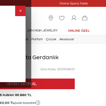
Online Özel
Online Sipariş Takibi
×
leksiyonlar
ZEN HIGH JEWELRY
ONLINE ÖZEL
mark
Saat
Erkek
Parfüm
Çocuk
Aksesuar
arat Pırlanta Gerdanlık
Ürün Kodu: 3001108021
HEMEN SATIN AL
5 İndirim 161.880 TL
20,00 TL
i
puan kazanın