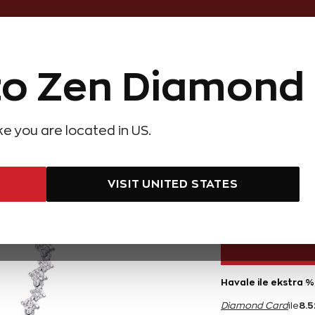
Online Özel 14 Gün Kayıpsız İade
o Zen Diamond
Hediye Önerileri
Evlilik Teklifi
Setler
Özel Ko
olyeler
Pırlanta Küpeler
Pırlanta Bileklikler
Zen Alyans
Forever
ike you are located in US.
ırlanta Gerdanlık
1,15 K
VISIT UNITED STATES
170.400 TL
Havale ile ekstra %
8.5
Diamond Card
ile