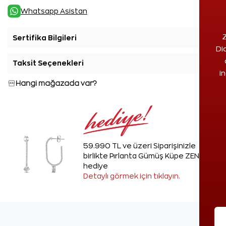
Whatsapp Asistan
Z
Sertifika Bilgileri
+
Di
Taksit Seçenekleri
+
i
Hangi mağazada var?
59.990 TL ve üzeri Siparişinizle
birlikte Pırlanta Gümüş Küpe ZEN'den
hediye
Detaylı görmek için tıklayın.