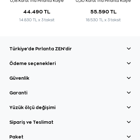
0,18 Karat Tria Pırlanta Kolye
0,30 Karat Tria Pırlanta Kolye
44.490 TL
55.590 TL
14.830 TL x 3 taksit
18.530 TL x 3 taksit
Türkiye'de Pırlanta ZEN'dir
Ödeme seçenekleri
Güvenlik
Garanti
Yüzük ölçü değişimi
Sipariş ve Teslimat
Paket