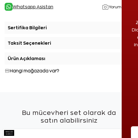
Whatsapp Asistan
Yorumlar(1)
Z
Sertifika Bilgileri
+
Di
Taksit Seçenekleri
+
i
Ürün Açıklaması
+
Hangi mağazada var?
Bu mücevheri set olarak da
satın alabilirsiniz
AYNI GÜN
KARGO