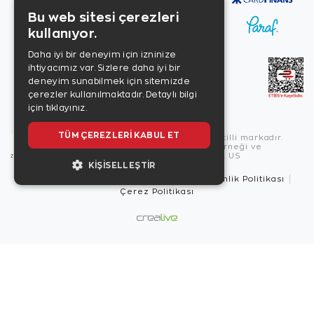
Bu web sitesi çerezleri
kullanıyor.
Daha iyi bir deneyim için izninize
ihtiyacımız var. Sizlere daha iyi bir
deneyim sunabilmek için sitemizde
çerezler kullanılmaktadır.
Detaylı bilgi
için tıklayınız.
TÜM ÇEREZLERI KABUL ET
Copyright © 2026, Zen Diamond tescilli markadır.
Zen Diamond Birleşmiş Markalar Derneği ve
Turquality Destek Programı üyesidir. US
KIŞISELLEŞTIR
Kullanım Şartları
Gizlilik İlkeleri
Güvenlik Politikası
Çerez Politikası