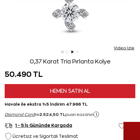
Video İzle
0,37 Karat Tria Pırlanta Kolye
50.490 TL
HEMEN SATIN AL
Havale ile ekstra %5 İndirim 47.966 TL
2.524,50 TL
i
Diamond Card
ile
puan kazanın
1 - 5 İş Gününde Kargoda
Ücretsiz ve Sigortalı Teslimat