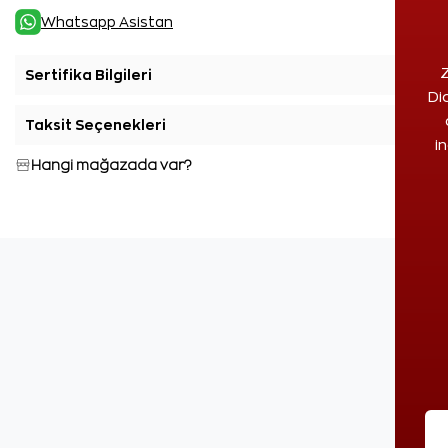
Whatsapp Asistan
Z
Sertifika Bilgileri
+
Di
Taksit Seçenekleri
+
i
Hangi mağazada var?