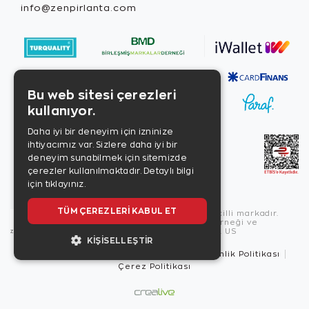
info@zenpirlanta.com
Bu web sitesi çerezleri
kullanıyor.
Daha iyi bir deneyim için izninize
ihtiyacımız var. Sizlere daha iyi bir
deneyim sunabilmek için sitemizde
çerezler kullanılmaktadır.
Detaylı bilgi
için tıklayınız.
TÜM ÇEREZLERI KABUL ET
Copyright © 2026, Zen Diamond tescilli markadır.
Zen Diamond Birleşmiş Markalar Derneği ve
Turquality Destek Programı üyesidir. US
KIŞISELLEŞTIR
Kullanım Şartları
Gizlilik İlkeleri
Güvenlik Politikası
Çerez Politikası