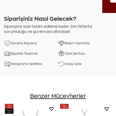
Siparişiniz Nasıl Gelecek?
Siparişiniz size teslim edilene kadar Zen Pırlanta
sorumluluğu ve güvencesi altındadır.
Güvenli Alışveriş
Bakım Garantisi
Sigortalı Teslimat
Özel Şık Kutu
Hologramlı Sertifika
Kolay İade
Benzer Mücevherler
ÇOK
ÇOK
SATAN
SATAN
AYNI GÜN
KARGO