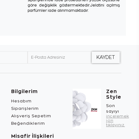
göre değişiklik göstermektedir.Jelatini açılmış
parfümler iade alınmamaktadır.
Bilgilerim
Zen
Style
Hesabım
Son
Siparişlerim
sayıyı
Alışveriş Sepetim
incelemek
için
Beğendiklerim
tıklayınız.
Misafir İlişkileri