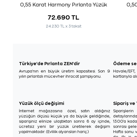
0,55 Karat Harmony Pırlanta Yüzük
0,50
72.690 TL
24.230 TL x 3 taksit
Türkiye'de Pırlanta ZEN'dir
Ödeme se
Avrupa'nın en büyük üretim kapasitesi. Son 9
Havale/EFT
yılın pırlantalı mücevher ihracat şampiyonu.
kartlarıyla al
Yüzük ölçü değişimi
Sipariş ve
İnternet mağazasına özel, satın aldığınız
Siparişler
yüzüğün ölçüsü küçük ya da büyük geldiğinde,
detaylarınd
siparişiniz elinize ulaştıktan sonra 6 ay içinde,
13.00'a kada
ücretsiz yeni bir yüzük üretilerek değişim
sonrası gelen
yapılmaktadır. (Evlilik alyansları hariç.)
Hafta sonu v
de ilk iş g