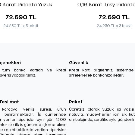
 Karat Pırlanta Yüzük
0,16 Karat Trisy Pırlant
72.690 TL
72.690 TL
24.230 TL x 3 taksit
24.230 TL x 3 taksit
çenekleri
Güvenlik
, tüm banka kartları ve kredi
Kredi kartı bilgileriniz, sistemd
ışveriş yapabilirsiniz.
şifrelenerek bankanıza iletilir.
 Teslimat
Paket
in kargoya veriliş süresi, ürün
Ücretsiz olarak yüzük içi yazı
a belirtilmektedir. İş günlerinde
notuyla, mücevherler için şık ku
r verilen siparişler aynı gün, 13.00
ambalajında, sertifikasıyla gönderil
ler ise ilk iş gününde işleme alınır.
e resmi tatillerde verilen siparişler
ününde işleme alınır. Hazırlanan