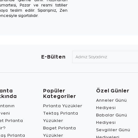
Cumartesi, Pazar ve resmi tatiller
oya teslim edilir. Siparişiniz, Zen
ncesiyle sigortalıdır.
E-Bülten
lanta
Popüler
Özel Günler
kkında
Kategoriler
Anneler Günü
antanın
Pırlanta Yüzükler
Hediyesi
üveni
Tektaş Pırlanta
Babalar Günü
t Pırlanta
Yüzükler
Hediyesi
ir?
Baget Pırlanta
Sevgililer Günü
aş Pırlanta
Yüzükler
Hediyeleri