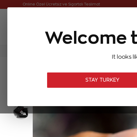
Online Özel 14 Gün Kayıpsız İade
Online Özel Ücretsiz ve Sigortalı Teslimat
Welcome t
FIRSATLAR
Aynı Gün Kargo
Çok Satanlar
Baget Pırlantalar
Pırlanta Yüzükler
Pırlanta K
It looks l
ANASAYFA
Pırlanta Yüzükler
Tasarım Pırlanta Yüzükler
0,29 K
STAY TURKEY