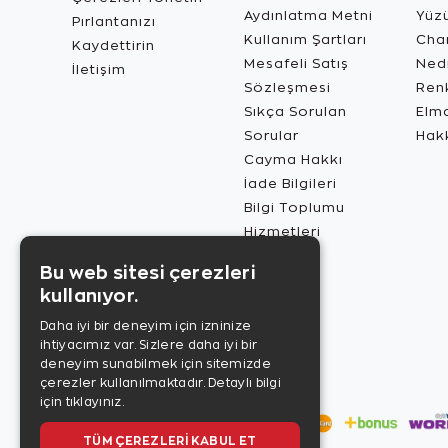
Aydınlatma Metni
Yüz
Pırlantanızı
Kullanım Şartları
Char
Kaydettirin
Mesafeli Satış
Ned
İletişim
Sözleşmesi
Renk
Sıkça Sorulan
Elma
Sorular
Hak
Cayma Hakkı
İade Bilgileri
Bilgi Toplumu
Hizmetleri
Bu web sitesi çerezleri
kullanıyor.
Daha iyi bir deneyim için izninize
ihtiyacımız var. Sizlere daha iyi bir
deneyim sunabilmek için sitemizde
çerezler kullanılmaktadır.
Detaylı bilgi
için tıklayınız.
TÜM ÇEREZLERI KABUL ET