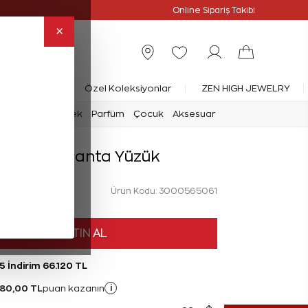
slimat
Online Özel
Online Sipariş Takibi
×
rlanta Yüzük
Özel Koleksiyonlar
ZEN HIGH JEWELRY
mark
Saat
Erkek
Parfüm
Çocuk
Aksesuar
 Karat Pırlanta Yüzük
Ürün Kodu: 3000565061
HEMEN SATIN AL
5 İndirim 66.120 TL
480,00 TL
i
puan kazanın