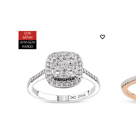
ÇOK
SATAN
AYNI GÜN
KARGO