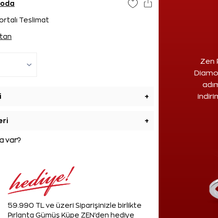
goda
ortalı Teslimat
tan
Zen 
Diamon
adım
i
+
indir
eri
+
 var?
59.990 TL ve üzeri Siparişinizle birlikte
Pırlanta Gümüş Küpe ZEN'den hediye