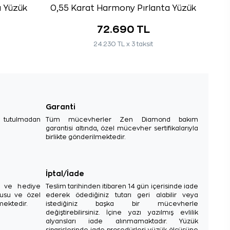
a Yüzük
0,55 Karat Harmony Pırlanta Yüzük
72.690 TL
24.230 TL x 3 taksit
Garanti
e tutulmadan
Tüm mücevherler Zen Diamond bakım
garantisi altında, özel mücevher sertifikalarıyla
birlikte gönderilmektedir.
İptal/İade
sı ve hediye
Teslim tarihinden itibaren 14 gün içerisinde iade
tusu ve özel
ederek ödediğiniz tutarı geri alabilir veya
mektedir.
istediğiniz başka bir mücevherle
değiştirebilirsiniz. İçine yazı yazılmış evlilik
alyansları iade alınmamaktadır. Yüzük
siparişlerinde iade prosedürleri yüzük ölçüsüne