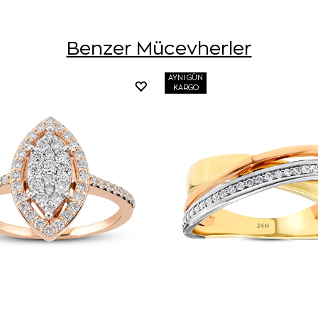
Benzer Mücevherler
AYNI GÜN
KARGO