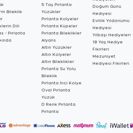
ük
5 Taş Pırlanta
Doğum Günü
m Bileklik
Yüzükler
Hediyesi
ir
Pırlanta Kolyeler
Evlilik Yıldönümü
lerin Dili
Pırlanta Küpeler
Hediyesi
s - Pırlanta
Pırlanta Bileklikler
Yılbaşı Hediyeleri
kında
Alyans
18 Yaş Hediye
Altın Yüzükler
Fikirleri
Altın Kolyeler
Mezuniyet
Altın Bileklikler
Hediyesi Fikirleri
Pırlanta Su Yolu
Bileklik
Pırlanta İnci Kolye
Oval Pırlanta
Yüzük
D Renk Pırlanta
Pırlanta