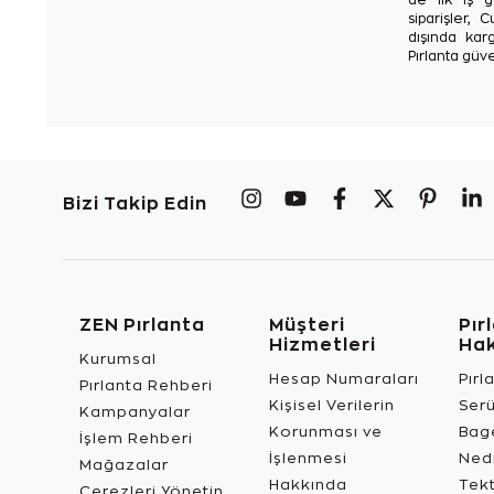
siparişler, 
dışında karg
Pırlanta güve
Bizi Takip Edin
ZEN Pırlanta
Müşteri
Pır
Hizmetleri
Ha
Kurumsal
Hesap Numaraları
Pırl
Pırlanta Rehberi
Kişisel Verilerin
Ser
Kampanyalar
Korunması ve
Bage
İşlem Rehberi
İşlenmesi
Ned
Mağazalar
Hakkında
Tekt
Çerezleri Yönetin