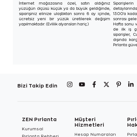
İnternet mağazasına özel, satın aldığınız
Siparişler
yüzüğün ölçüsü küçük ya da büyük geldiğinde,
detaylarınd
siparişiniz elinize ulaştıktan sonra 6 ay içinde,
13.00'a kada
ücretsiz yeni bir yüzük üretilerek değişim
sonrası gelen
yapılmaktadır. (Evlilik alyansları hariç.)
Hafta sonu v
de ilk iş g
siparişler, 
dışında karg
Pırlanta güve
Bizi Takip Edin
ZEN Pırlanta
Müşteri
Pır
Hizmetleri
Ha
Kurumsal
Hesap Numaraları
Pırl
Pırlanta Rehberi