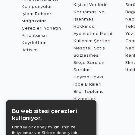
Kişisel Verilerin
Ser
Kampanyalar
Korunması ve
Bage
İşlem Rehberi
İşlenmesi
Ned
Mağazalar
Hakkında
Tekt
Çerezleri Yönetin
Aydınlatma Metni
Yüz
Pırlantanızı
Kullanım Şartları
Char
Kaydettirin
Mesafeli Satış
Ned
İletişim
Sözleşmesi
Renk
Sıkça Sorulan
Elma
Sorular
Hak
Cayma Hakkı
İade Bilgileri
Bilgi Toplumu
Hizmetleri
Bu web sitesi çerezleri
kullanıyor.
Daha iyi bir deneyim için izninize
ihtiyacımız var. Sizlere daha iyi bir