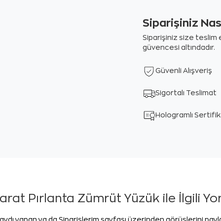
Siparişiniz Na
Siparişiniz size tesli
güvencesi altındadır.
Güvenli Alışveriş
Sigortalı Teslimat
Hologramlı Sertifi
arat Pırlanta Zümrüt Yüzük ile İlgili Y
aydı yapan ya da Siparişlerim sayfası üzerinden görüşlerini pay