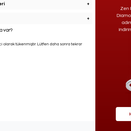
eri
+
Zen 
Diamon
+
adım
indir
 var?
i olarak tükenmiştir. Lütfen daha sonra tekrar