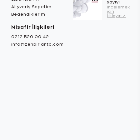
sayıyı
Alışveriş Sepetim
incelemek
için
Beğendiklerim
tıklayınız.
Misafir İlişkileri
0212 520 00 42
info@zenpirlanta.com