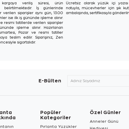
in kargoya veriliş süresi, ürün
Ücretsiz olarak yüzük içi yazı
a belirtilmektedir. İş günlerinde
notuyla, mücevherler için şık ku
r verilen siparişler aynı gün, 13.00
ambalajında, sertifikasıyla gönderil
ler ise ilk iş gününde işleme alınır.
e resmi tatillerde verilen siparişler
ününde işleme alınır. Hazırlanan
Cumartesi, Pazar ve resmi tatiller
oya teslim edilir. Siparişiniz, Zen
ncesiyle sigortalıdır.
E-Bülten
lanta
Popüler
Özel Günler
kkında
Kategoriler
Anneler Günü
antanın
Pırlanta Yüzükler
Hediyesi