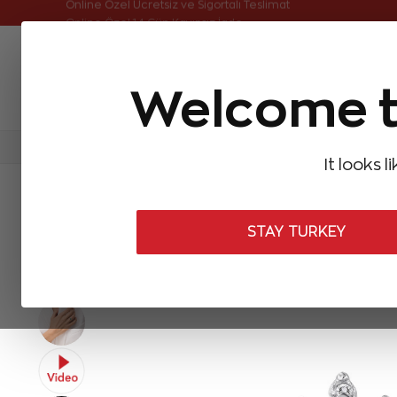
Online Özel Ücretsiz ve Sigortalı Teslimat
Welcome t
FIRSATLAR
Aynı Gün Kargo
Çok Satanlar
Baget Pırlantalar
Pırlanta Yüzükler
Pırlanta K
It looks l
ANASAYFA
Pırlanta Yüzükler
Pırlanta Zümrüt Yüzükler
0,24 K
STAY TURKEY