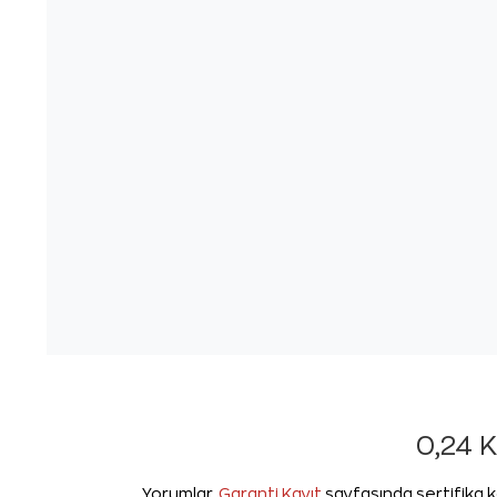
0,24 K
Yorumlar,
Garanti Kayıt
sayfasında sertifika k