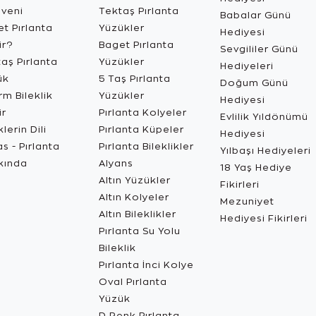
üveni
Tektaş Pırlanta
Babalar Günü
t Pırlanta
Yüzükler
Hediyesi
ir?
Baget Pırlanta
Sevgililer Günü
aş Pırlanta
Yüzükler
Hediyeleri
ük
5 Taş Pırlanta
Doğum Günü
m Bileklik
Yüzükler
Hediyesi
ir
Pırlanta Kolyeler
Evlilik Yıldönümü
lerin Dili
Pırlanta Küpeler
Hediyesi
s - Pırlanta
Pırlanta Bileklikler
Yılbaşı Hediyeleri
kında
Alyans
18 Yaş Hediye
Altın Yüzükler
Fikirleri
Altın Kolyeler
Mezuniyet
Altın Bileklikler
Hediyesi Fikirleri
Pırlanta Su Yolu
Bileklik
Pırlanta İnci Kolye
Oval Pırlanta
Yüzük
D Renk Pırlanta