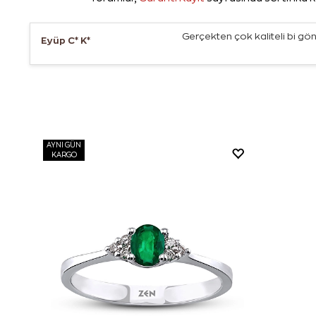
Gerçekten çok kaliteli bi g
Eyüp C* K*
AYNI GÜN
KARGO