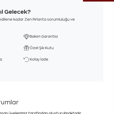
sıl Gelecek?
m edilene kadar Zen Pırlanta sorumluluğu ve
Bakım Garantisi
Özel Şık Kutu
ka
Kolay İade
orumlar
laşan üyelerimiz tarafından oluşturulmaktadır.