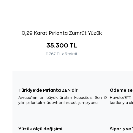
0,29 Karat Pırlanta Zümrüt Yüzük
35.300 TL
11.767 TL x 3 taksit
Türkiye'de Pırlanta ZEN'dir
Ödeme se
Avrupa'nın en büyük üretim kapasitesi. Son 9
Havale/EFT
yılın pırlantalı mücevher ihracat şampiyonu.
kartlarıyla al
Yüzük ölçü değişimi
Sipariş ve