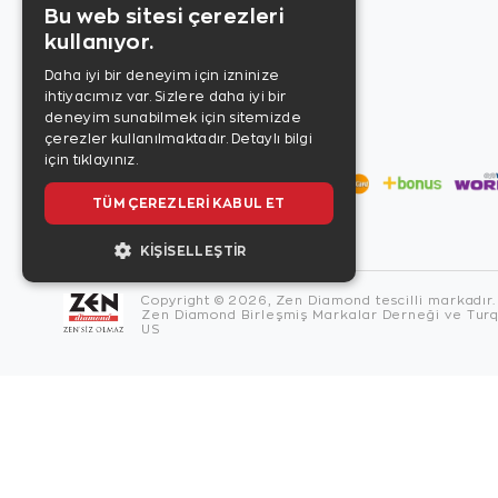
Bu web sitesi çerezleri
kullanıyor.
Daha iyi bir deneyim için izninize
ihtiyacımız var. Sizlere daha iyi bir
deneyim sunabilmek için sitemizde
çerezler kullanılmaktadır.
Detaylı bilgi
için tıklayınız.
TÜM ÇEREZLERI KABUL ET
KIŞISELLEŞTIR
Copyright © 2026, Zen Diamond tescilli markadır.
Zen Diamond Birleşmiş Markalar Derneği ve Turqu
US