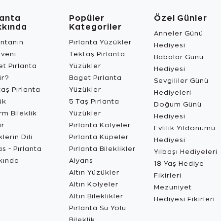
lanta
Popüler
Özel Günler
kkında
Kategoriler
Anneler Günü
antanın
Pırlanta Yüzükler
Hediyesi
üveni
Tektaş Pırlanta
Babalar Günü
t Pırlanta
Yüzükler
Hediyesi
ir?
Baget Pırlanta
Sevgililer Günü
aş Pırlanta
Yüzükler
Hediyeleri
ük
5 Taş Pırlanta
Doğum Günü
m Bileklik
Yüzükler
Hediyesi
ir
Pırlanta Kolyeler
Evlilik Yıldönümü
lerin Dili
Pırlanta Küpeler
Hediyesi
s - Pırlanta
Pırlanta Bileklikler
Yılbaşı Hediyeleri
kında
Alyans
18 Yaş Hediye
Altın Yüzükler
Fikirleri
Altın Kolyeler
Mezuniyet
Altın Bileklikler
Hediyesi Fikirleri
Pırlanta Su Yolu
Bileklik