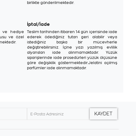
birlikte gönderilmektedir.
İptal/İade
sı ve hediye
Teslim tarihinden itibaren 14 gün içerisinde iade
tusu ve özel
ederek ödediğiniz tutarı geri alabilir veya
mektedir.
istediğiniz başka bir mücevherle
değiştirebilirsiniz. İçine yazı yazılmış evlilik
alyansları iade alınmamaktadır. Yüzük
siparişlerinde iade prosedürleri yüzük ölçüsüne
göre değişiklik göstermektedir.Jelatini açılmış
parfümler iade alınmamaktadır.