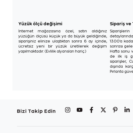
Yüzük ölçü değişimi
Sipariş ve
İnternet mağazasına özel, satın aldığınız
Siparişler
yüzüğün ölçüsü küçük ya da büyük geldiğinde,
detaylarınd
siparişiniz elinize ulaştıktan sonra 6 ay içinde,
13.00'a kada
ücretsiz yeni bir yüzük üretilerek değişim
sonrası gelen
yapılmaktadır. (Evlilik alyansları hariç.)
Hafta sonu v
de ilk iş g
siparişler, 
dışında karg
Pırlanta güve
Bizi Takip Edin