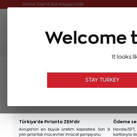
Online Özel 14 Gün Kayıpsız İade
Welcome t
FIRSATLAR
Aynı Gün Kargo
Çok Satanlar
Baget Pırlantalar
Pırlanta Yüzükler
Pırlanta K
It looks l
ANASAYFA
0,08 Karat Nazar Pırlanta Kolye
STAY TURKEY
Türkiye'de Pırlanta ZEN'dir
Ödeme se
Avrupa'nın en büyük üretim kapasitesi. Son 9
Havale/EFT
yılın pırlantalı mücevher ihracat şampiyonu.
kartlarıyla al