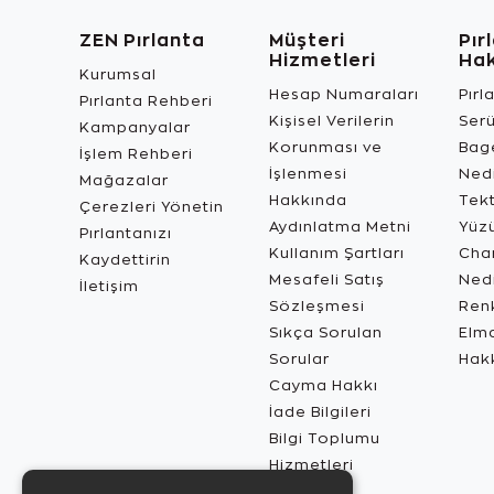
ZEN Pırlanta
Müşteri
Pır
Hizmetleri
Ha
Kurumsal
Hesap Numaraları
Pırl
Pırlanta Rehberi
Kişisel Verilerin
Ser
Kampanyalar
Korunması ve
Bage
İşlem Rehberi
İşlenmesi
Ned
Mağazalar
Hakkında
Tekt
Çerezleri Yönetin
Aydınlatma Metni
Yüz
Pırlantanızı
Kullanım Şartları
Char
Kaydettirin
Mesafeli Satış
Ned
İletişim
Sözleşmesi
Renk
Sıkça Sorulan
Elma
Sorular
Hak
Cayma Hakkı
İade Bilgileri
Bilgi Toplumu
Hizmetleri