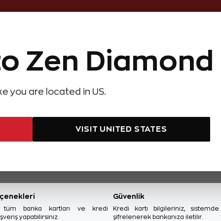
Online Özel 14 Gün Kayıpsız İade
o Zen Diamond
Hediye Önerileri
Evlilik Teklifi
Setler
Oval Tektaş Pı
olyeler
Pırlanta Küpeler
Pırlanta Bileklikler
Zen Alyans
Forever
ONLINE ÖZEL
ike you are located in US.
VISIT UNITED STATES
Mücevher bulunamadı!
çenekleri
Güvenlik
, tüm banka kartları ve kredi
Kredi kartı bilgileriniz, sistemd
ışveriş yapabilirsiniz.
şifrelenerek bankanıza iletilir.