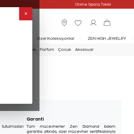
Online Özel
Online Sipariş Takibi
×
rlanta Yüzük
Özel Koleksiyonlar
ZEN HIGH JEWELRY
mark
Saat
Erkek
Parfüm
Çocuk
Aksesuar
Garanti
e tutulmadan
Tüm mücevherler Zen Diamond bakım
garantisi altında, özel mücevher sertifikalarıyla