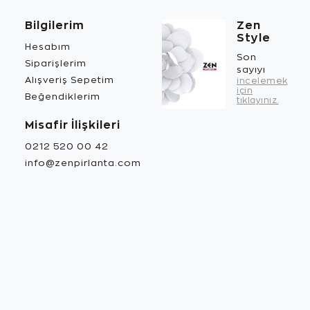
Bilgilerim
Zen
Style
Hesabım
Son
Siparişlerim
sayıyı
Alışveriş Sepetim
incelemek
için
Beğendiklerim
tıklayınız.
Misafir İlişkileri
0212 520 00 42
info@zenpirlanta.com