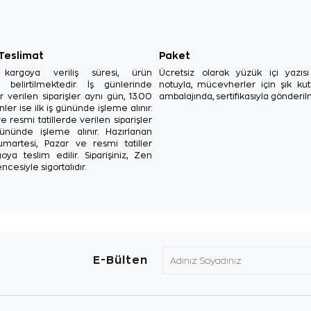
 Teslimat
Paket
in kargoya veriliş süresi, ürün
Ücretsiz olarak yüzük içi yazı
a belirtilmektedir. İş günlerinde
notuyla, mücevherler için şık ku
r verilen siparişler aynı gün, 13.00
ambalajında, sertifikasıyla gönderil
ler ise ilk iş gününde işleme alınır.
e resmi tatillerde verilen siparişler
ününde işleme alınır. Hazırlanan
Cumartesi, Pazar ve resmi tatiller
oya teslim edilir. Siparişiniz, Zen
ncesiyle sigortalıdır.
E-Bülten