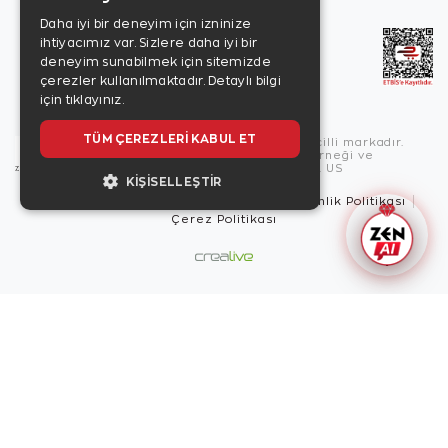
Daha iyi bir deneyim için izninize
ihtiyacımız var. Sizlere daha iyi bir
deneyim sunabilmek için sitemizde
çerezler kullanılmaktadır.
Detaylı bilgi
için tıklayınız.
TÜM ÇEREZLERI KABUL ET
Copyright © 2026, Zen Diamond tescilli markadır.
Zen Diamond Birleşmiş Markalar Derneği ve
Turquality Destek Programı üyesidir. US
KIŞISELLEŞTIR
Kullanım Şartları
Gizlilik İlkeleri
Güvenlik Politikası
Çerez Politikası