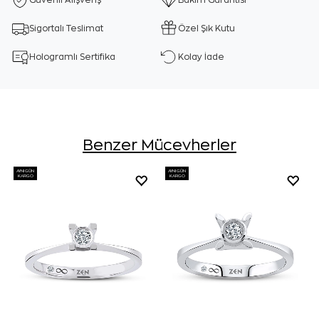
Güvenli Alışveriş
Bakım Garantisi
Sigortalı Teslimat
Özel Şık Kutu
Hologramlı Sertifika
Kolay İade
Benzer Mücevherler
AYNI GÜN
AYNI GÜN
KARGO
KARGO