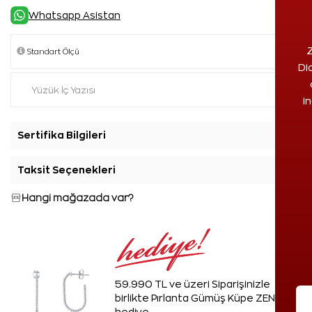
Whatsapp Asistan
Z
Di
i
Sertifika Bilgileri
+
Taksit Seçenekleri
+
Hangi mağazada var?
59.990 TL ve üzeri Siparişinizle
birlikte Pırlanta Gümüş Küpe ZEN'den