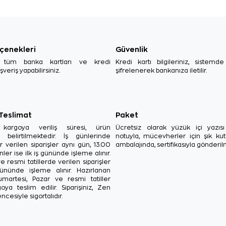
çenekleri
Güvenlik
, tüm banka kartları ve kredi
Kredi kartı bilgileriniz, sistemd
ışveriş yapabilirsiniz.
şifrelenerek bankanıza iletilir.
 Teslimat
Paket
in kargoya veriliş süresi, ürün
Ücretsiz olarak yüzük içi yazı
a belirtilmektedir. İş günlerinde
notuyla, mücevherler için şık ku
r verilen siparişler aynı gün, 13.00
ambalajında, sertifikasıyla gönderil
ler ise ilk iş gününde işleme alınır.
e resmi tatillerde verilen siparişler
ününde işleme alınır. Hazırlanan
Cumartesi, Pazar ve resmi tatiller
oya teslim edilir. Siparişiniz, Zen
ncesiyle sigortalıdır.