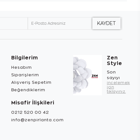
Bilgilerim
Zen
Style
Hesabım
Son
Siparişlerim
sayıyı
Alışveriş Sepetim
incelemek
için
Beğendiklerim
tıklayınız.
Misafir İlişkileri
0212 520 00 42
info@zenpirlanta.com