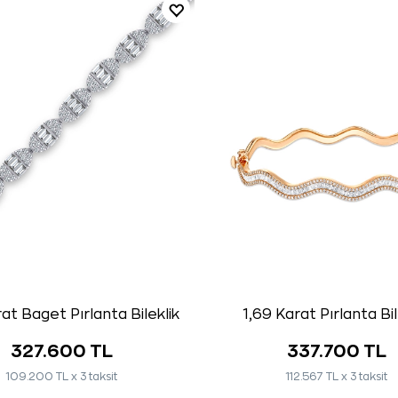
at Baget Pırlanta Bileklik
1,69 Karat Pırlanta Bil
327.600 TL
337.700 TL
109.200 TL x 3 taksit
112.567 TL x 3 taksit