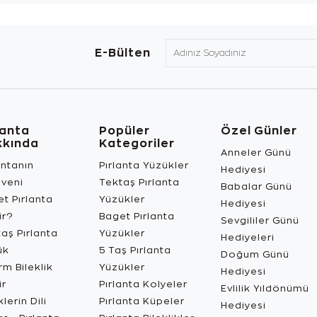
E-Bülten
lanta
Popüler
Özel Günler
kkında
Kategoriler
Anneler Günü
antanın
Pırlanta Yüzükler
Hediyesi
üveni
Tektaş Pırlanta
Babalar Günü
t Pırlanta
Yüzükler
Hediyesi
ir?
Baget Pırlanta
Sevgililer Günü
aş Pırlanta
Yüzükler
Hediyeleri
ük
5 Taş Pırlanta
Doğum Günü
m Bileklik
Yüzükler
Hediyesi
ir
Pırlanta Kolyeler
Evlilik Yıldönümü
lerin Dili
Pırlanta Küpeler
Hediyesi