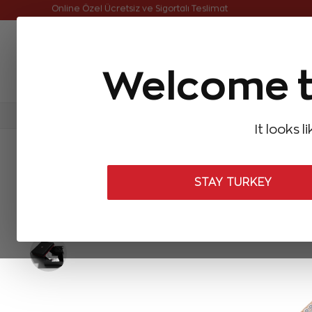
Online Özel Ücretsiz ve Sigortalı Teslimat
Welcome t
FIRSATLAR
Aynı Gün Kargo
Çok Satanlar
Baget Pırlantalar
Pırlanta Yüzükler
Pırlanta K
It looks l
ANASAYFA
Pırlanta Bileklikler
Tasarım Pırlanta Bileklikler
1,57
STAY TURKEY