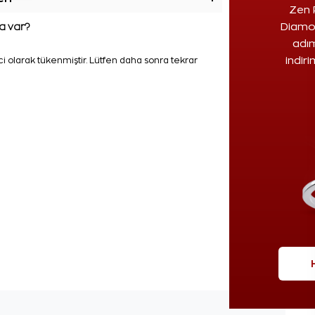
Zen 
 var?
Diamon
adım
indir
i olarak tükenmiştir. Lütfen daha sonra tekrar