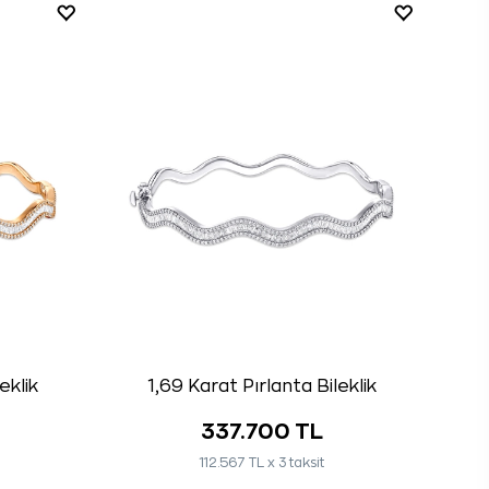
eklik
1,69 Karat Pırlanta Bileklik
337.700 TL
112.567 TL x 3 taksit