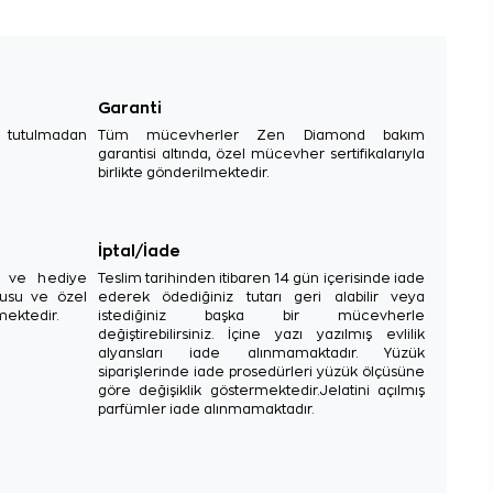
Garanti
e tutulmadan
Tüm mücevherler Zen Diamond bakım
garantisi altında, özel mücevher sertifikalarıyla
birlikte gönderilmektedir.
İptal/İade
sı ve hediye
Teslim tarihinden itibaren 14 gün içerisinde iade
tusu ve özel
ederek ödediğiniz tutarı geri alabilir veya
mektedir.
istediğiniz başka bir mücevherle
değiştirebilirsiniz. İçine yazı yazılmış evlilik
alyansları iade alınmamaktadır. Yüzük
siparişlerinde iade prosedürleri yüzük ölçüsüne
göre değişiklik göstermektedir.Jelatini açılmış
parfümler iade alınmamaktadır.