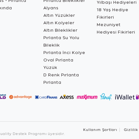
s - Pırlanta
Pırlanta Bileklikler
Yılbaşı Hediyeleri
kında
Alyans
18 Yaş Hediye
Altın Yüzükler
Fikirleri
Altın Kolyeler
Mezuniyet
Altın Bileklikler
Hediyesi Fikirleri
Pırlanta Su Yolu
Bileklik
Pırlanta İnci Kolye
Oval Pırlanta
Yüzük
D Renk Pırlanta
Pırlanta
Kullanım Şartları
Gizlilik
ality Destek Programı üyesidir.