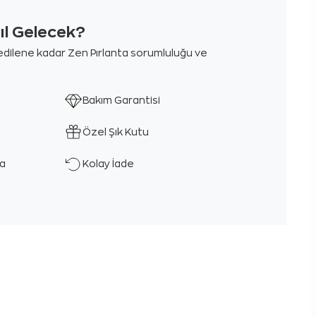
sıl Gelecek?
m edilene kadar Zen Pırlanta sorumluluğu ve
Bakım Garantisi
Özel Şık Kutu
ka
Kolay İade