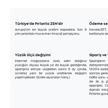
Türkiye'de Pırlanta ZEN'dir
Ödeme se
Avrupa'nın en büyük üretim kapasitesi. Son 9
Havale/EFT
yılın pırlantalı mücevher ihracat şampiyonu.
kartlarıyla al
Yüzük ölçü değişimi
Sipariş ve
İnternet mağazasına özel, satın aldığınız
Siparişler
yüzüğün ölçüsü küçük ya da büyük geldiğinde,
detaylarınd
siparişiniz elinize ulaştıktan sonra 6 ay içinde,
13.00'a kada
ücretsiz yeni bir yüzük üretilerek değişim
sonrası gelen
yapılmaktadır. (Evlilik alyansları hariç.)
Hafta sonu v
de ilk iş g
siparişler, 
dışında karg
Pırlanta güve