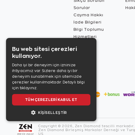
Sıkça Sorulan
Elma
Sorular
Hak
Cayma Hakkı
İade Bilgileri
Bilgi Toplumu
Hizmetleri
Bu web sitesi çerezleri
kullanıyor.
Daha iyi bir deneyim için izninize
ihtiyacımız var. Sizlere daha iyi bir
deneyim sunabilmek için sitemizde
çerezler kullanılmaktadır.
Detaylı bilgi
için tıklayınız.
TÜM ÇEREZLERI KABUL ET
KIŞISELLEŞTIR
Copyright © 2026, Zen Diamond tescilli markadır.
Zen Diamond Birleşmiş Markalar Derneği ve Turqu
US