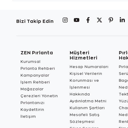
Bizi Takip Edin
ZEN Pırlanta
Müşteri
Pır
Hizmetleri
Ha
Kurumsal
Hesap Numaraları
Pırl
Pırlanta Rehberi
Kişisel Verilerin
Ser
Kampanyalar
Korunması ve
Bage
İşlem Rehberi
İşlenmesi
Ned
Mağazalar
Hakkında
Tekt
Çerezleri Yönetin
Aydınlatma Metni
Yüz
Pırlantanızı
Kullanım Şartları
Char
Kaydettirin
Mesafeli Satış
Ned
İletişim
Sözleşmesi
Renk