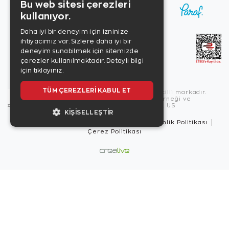
Bu web sitesi çerezleri
kullanıyor.
Daha iyi bir deneyim için izninize
ihtiyacımız var. Sizlere daha iyi bir
deneyim sunabilmek için sitemizde
çerezler kullanılmaktadır.
Detaylı bilgi
için tıklayınız.
TÜM ÇEREZLERI KABUL ET
Copyright © 2026, Zen Diamond tescilli markadır.
Zen Diamond Birleşmiş Markalar Derneği ve
Turquality Destek Programı üyesidir. US
KIŞISELLEŞTIR
Kullanım Şartları
Gizlilik İlkeleri
Güvenlik Politikası
Çerez Politikası