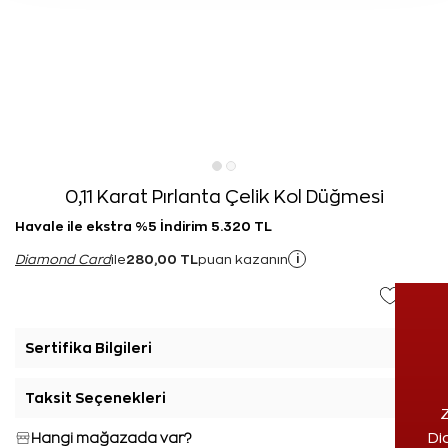
0,11 Karat Pırlanta Çelik Kol Düğmesi
Havale ile ekstra %5 İndirim 5.320 TL
280,00 TL
i
Diamond Card
ile
puan kazanın
Sertifika Bilgileri
+
Taksit Seçenekleri
+
Z
Hangi mağazada var?
Di