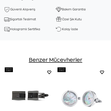
Güvenli Alışveriş
Bakım Garantisi
Sigortalı Teslimat
Özel Şık Kutu
Hologramlı Sertifika
Kolay İade
Benzer Mücevherler
AYNI GÜN
AYNI GÜN
KARGO
KARGO