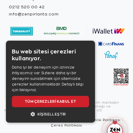
0212 520 00 42
info@zenpirlanta.com
Bu web sitesi çerezleri
kullanıyor.
Daha iyi bir deneyim için izninize
ihtiyacımız var. Sizlere daha iyi bir
deneyim sunabilmek için sitemizde
çerezler kullanılmaktadır.
Detaylı bilgi
için tıklayınız.
TÜM ÇEREZLERI KABUL ET
Copyright © 2026, Zen Diamond tescilli markadır.
Zen Diamond Birleşmiş Markalar Derneği ve
Turquality Destek Programı üyesidir. US
KIŞISELLEŞTIR
Kullanım Şartları
Gizlilik İlkeleri
Güvenlik Politikası
Çerez Politikası