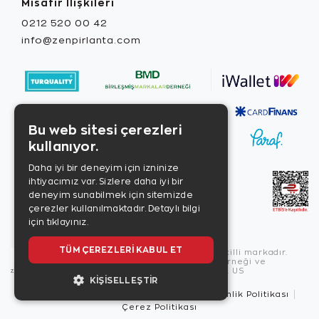
Misafir İlişkileri
0212 520 00 42
info@zenpirlanta.com
Bu web sitesi çerezleri
kullanıyor.
Daha iyi bir deneyim için izninize
ihtiyacımız var. Sizlere daha iyi bir
deneyim sunabilmek için sitemizde
çerezler kullanılmaktadır.
Detaylı bilgi
için tıklayınız.
TÜM ÇEREZLERI KABUL ET
Copyright © 2026, Zen Diamond tescilli markadır.
Zen Diamond Birleşmiş Markalar Derneği ve
Turquality Destek Programı üyesidir. US
KIŞISELLEŞTIR
Kullanım Şartları
Gizlilik İlkeleri
Güvenlik Politikası
Çerez Politikası