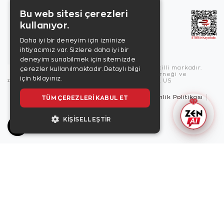
Bu web sitesi çerezleri
kullanıyor.
Daha iyi bir deneyim için izninize
ihtiyacımız var. Sizlere daha iyi bir
deneyim sunabilmek için sitemizde
Copyright © 2026, Zen Diamond tescilli markadır.
çerezler kullanılmaktadır.
Detaylı bilgi
Zen Diamond Birleşmiş Markalar Derneği ve
için tıklayınız.
Turquality Destek Programı üyesidir. US
TÜM ÇEREZLERI KABUL ET
Kullanım Şartları
Gizlilik İlkeleri
Güvenlik Politikası
Çerez Politikası
KIŞISELLEŞTIR