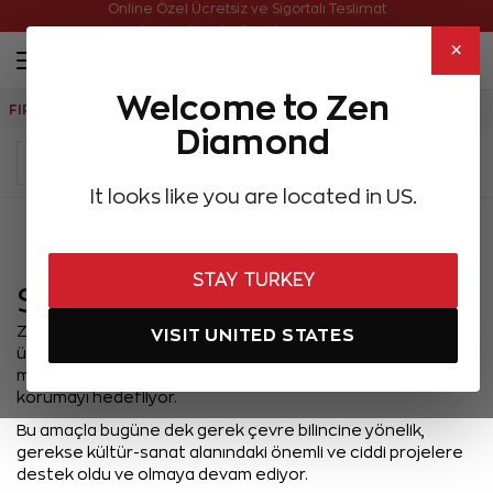
Online Özel Ücretsiz ve Sigortalı Teslimat
Online Özel 14 Gün Kayıpsız İade
×
Welcome to Zen
FIRSATLAR
Aynı Gün Kargo
Çok Satanlar
Hediye Önerileri
Diamond
It looks like you are located in US.
Menü
STAY TURKEY
Sosyal Sorumluluk
Zen Diamond, sektöründeki yenilikçi, öncü kimliğini sadece
VISIT UNITED STATES
ürünleri ve hizmetleri ile değil, dünya çapında tanınmış bir
markanın taşıması gereken sorumlulukların bilinciyle de
korumayı hedefliyor.
Bu amaçla bugüne dek gerek çevre bilincine yönelik,
gerekse kültür-sanat alanındaki önemli ve ciddi projelere
destek oldu ve olmaya devam ediyor.