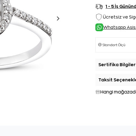
1 - 5 İş Günü
Ücretsiz ve Sig
Whatsapp Asis
Sertifika Bilgiler
Taksit Seçenekl
Hangi mağazada