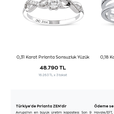
0,31 Karat Pırlanta Sonsuzluk Yüzük
0,18 K
48.790 TL
16.263 TL x 3 taksit
Türkiye'de Pırlanta ZEN'dir
Ödeme se
Avrupa'nın en büyük üretim kapasitesi. Son 9
Havale/EFT