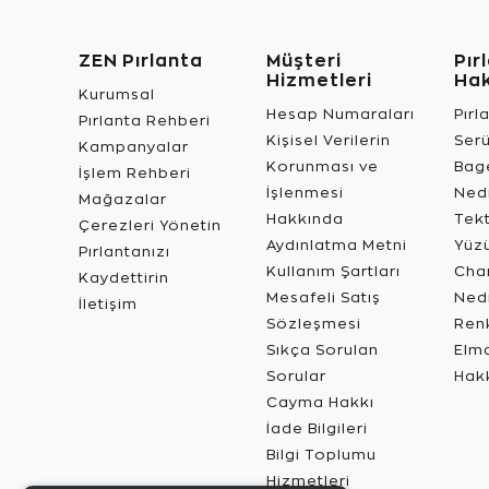
ZEN Pırlanta
Müşteri
Pır
Hizmetleri
Ha
Kurumsal
Hesap Numaraları
Pırl
Pırlanta Rehberi
Kişisel Verilerin
Ser
Kampanyalar
Korunması ve
Bage
İşlem Rehberi
İşlenmesi
Ned
Mağazalar
Hakkında
Tekt
Çerezleri Yönetin
Aydınlatma Metni
Yüz
Pırlantanızı
Kullanım Şartları
Char
Kaydettirin
Mesafeli Satış
Ned
İletişim
Sözleşmesi
Renk
Sıkça Sorulan
Elma
Sorular
Hak
Cayma Hakkı
İade Bilgileri
Bilgi Toplumu
Hizmetleri