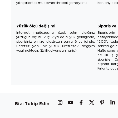
yılın pırlantalı mücevher ihracat şampiyonu.
kartlarıyla al
Yüzük ölçü değişimi
Sipariş ve
İnternet mağazasına özel, satın aldığınız
Siparişler
yüzüğün ölçüsü küçük ya da büyük geldiğinde,
detaylarınd
siparişiniz elinize ulaştıktan sonra 6 ay içinde,
13.00'a kada
ücretsiz yeni bir yüzük üretilerek değişim
sonrası gelen
yapılmaktadır. (Evlilik alyansları hariç.)
Hafta sonu v
de ilk iş g
siparişler, 
dışında karg
Pırlanta güve
Bizi Takip Edin