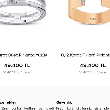
arat Düet Pırlanta Yüzük
0,12 Karat F Harfi Pırlan
49.400 TL
49.400 TL
16.467 TL x 3 taksit
16.467 TL x 3 taksit
çenekleri
Güvenlik
, tüm banka kartları ve kredi
Kredi kartı bilgileriniz, sistemd