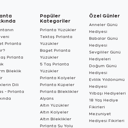
lanta
Popüler
Özel Günler
kkında
Kategoriler
Anneler Günü
antanın
Pırlanta Yüzükler
Hediyesi
üveni
Tektaş Pırlanta
Babalar Günü
t Pırlanta
Yüzükler
Hediyesi
ir?
Baget Pırlanta
Sevgililer Günü
aş Pırlanta
Yüzükler
Hediyeleri
ük
5 Taş Pırlanta
Doğum Günü
m Bileklik
Yüzükler
Hediyesi
ir
Pırlanta Kolyeler
Evlilik Yıldönümü
lerin Dili
Pırlanta Küpeler
Hediyesi
s - Pırlanta
Pırlanta Bileklikler
Yılbaşı Hediyeleri
kında
Alyans
18 Yaş Hediye
Altın Yüzükler
Fikirleri
Altın Kolyeler
Mezuniyet
Altın Bileklikler
Hediyesi Fikirleri
Pırlanta Su Yolu