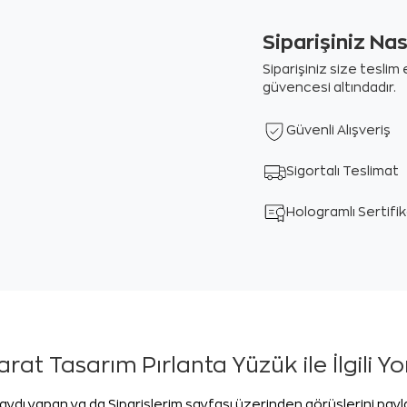
Siparişiniz Na
Siparişiniz size tesli
güvencesi altındadır.
Güvenli Alışveriş
Sigortalı Teslimat
Hologramlı Sertifi
arat Tasarım Pırlanta Yüzük ile İlgili Y
aydı yapan ya da Siparişlerim sayfası üzerinden görüşlerini pay