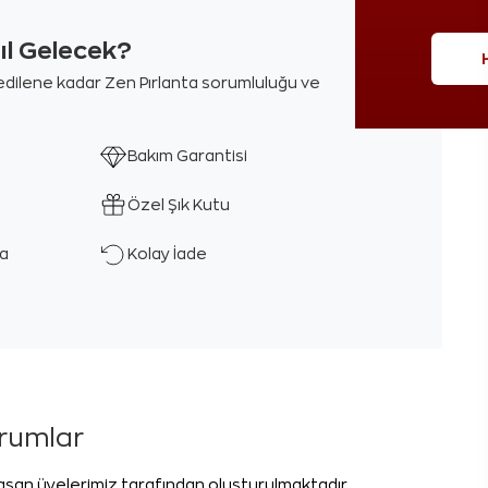
sıl Gelecek?
m edilene kadar Zen Pırlanta sorumluluğu ve
Bakım Garantisi
Özel Şık Kutu
ka
Kolay İade
orumlar
laşan üyelerimiz tarafından oluşturulmaktadır.