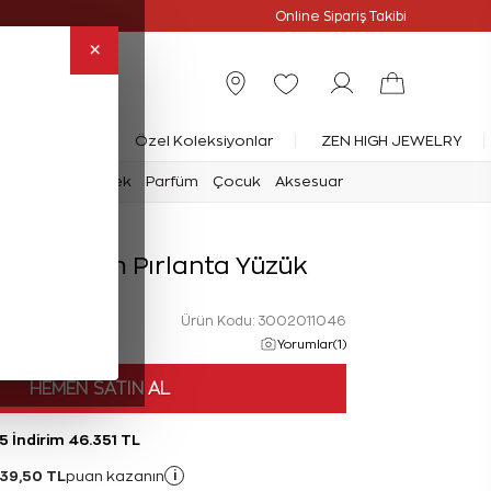
Online Özel
Online Sipariş Takibi
×
rlanta Yüzük
Özel Koleksiyonlar
ZEN HIGH JEWELRY
mark
Saat
Erkek
Parfüm
Çocuk
Aksesuar
at Tasarım Pırlanta Yüzük
Ürün Kodu: 3002011046
Yorumlar(1)
HEMEN SATIN AL
5 İndirim 46.351 TL
39,50 TL
i
puan kazanın