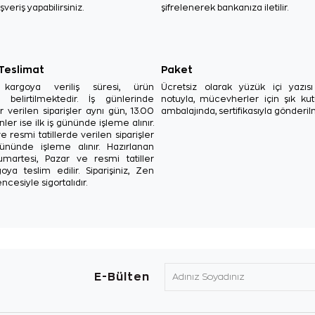
ışveriş yapabilirsiniz.
şifrelenerek bankanıza iletilir.
 Teslimat
Paket
in kargoya veriliş süresi, ürün
Ücretsiz olarak yüzük içi yazı
a belirtilmektedir. İş günlerinde
notuyla, mücevherler için şık ku
r verilen siparişler aynı gün, 13.00
ambalajında, sertifikasıyla gönderil
ler ise ilk iş gününde işleme alınır.
e resmi tatillerde verilen siparişler
ününde işleme alınır. Hazırlanan
Cumartesi, Pazar ve resmi tatiller
oya teslim edilir. Siparişiniz, Zen
ncesiyle sigortalıdır.
E-Bülten