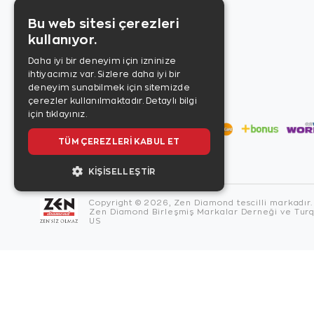
Bu web sitesi çerezleri
kullanıyor.
Daha iyi bir deneyim için izninize
ihtiyacımız var. Sizlere daha iyi bir
deneyim sunabilmek için sitemizde
çerezler kullanılmaktadır.
Detaylı bilgi
için tıklayınız.
TÜM ÇEREZLERI KABUL ET
KIŞISELLEŞTIR
Copyright © 2026, Zen Diamond tescilli markadır.
Zen Diamond Birleşmiş Markalar Derneği ve Turqu
US