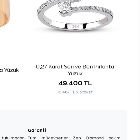
0,27 Karat Sen ve Ben Pırlanta
ta Yüzük
Yüzük
49.400 TL
16.467 TL x 3 taksit
Garanti
e tutulmadan
Tüm mücevherler Zen Diamond bakım