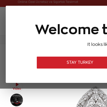
Online Özel Ücretsiz ve Sigortalı Teslimat
Welcome t
FIRSATLAR
Aynı Gün Kargo
Çok Satanlar
Baget Pırlantalar
Pırlanta Yüzükler
Pırlanta K
It looks l
ANASAYFA
Pırlanta Yüzükler
Tasarım Pırlanta Yüzükler
0,25 K
STAY TURKEY