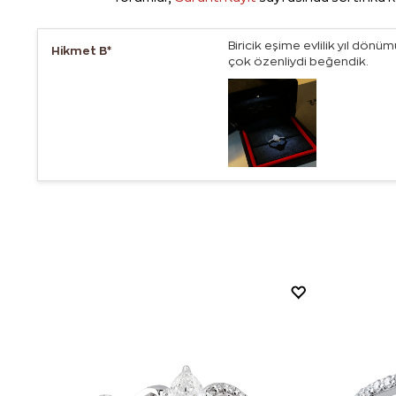
Biricik eşime evlilik yıl dö
Hikmet B*
çok özenliydi beğendik.