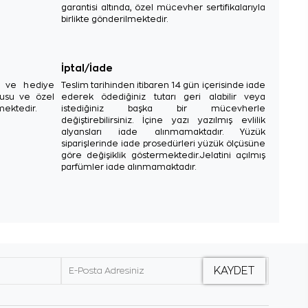
garantisi altında, özel mücevher sertifikalarıyla
birlikte gönderilmektedir.
İptal/İade
sı ve hediye
Teslim tarihinden itibaren 14 gün içerisinde iade
tusu ve özel
ederek ödediğiniz tutarı geri alabilir veya
mektedir.
istediğiniz başka bir mücevherle
değiştirebilirsiniz. İçine yazı yazılmış evlilik
alyansları iade alınmamaktadır. Yüzük
siparişlerinde iade prosedürleri yüzük ölçüsüne
göre değişiklik göstermektedir.Jelatini açılmış
parfümler iade alınmamaktadır.