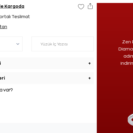
nde Kargoda
ortalı Teslimat
tan
Zen 
Diamon
adım
i
+
indir
eri
+
 var?