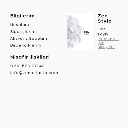
Bilgilerim
Zen
Style
Hesabım
Son
Siparişlerim
sayıyı
Alışveriş Sepetim
incelemek
için
Beğendiklerim
tıklayınız.
Misafir İlişkileri
0212 520 00 42
info@zenpirlanta.com