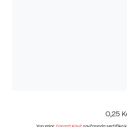
0,25 K
Yorumlar,
Garanti Kayıt
sayfasında sertifika k