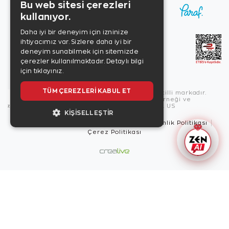
Bu web sitesi çerezleri
kullanıyor.
Daha iyi bir deneyim için izninize
ihtiyacımız var. Sizlere daha iyi bir
deneyim sunabilmek için sitemizde
çerezler kullanılmaktadır.
Detaylı bilgi
için tıklayınız.
TÜM ÇEREZLERI KABUL ET
Copyright © 2026, Zen Diamond tescilli markadır.
Zen Diamond Birleşmiş Markalar Derneği ve
Turquality Destek Programı üyesidir. US
KIŞISELLEŞTIR
Kullanım Şartları
Gizlilik İlkeleri
Güvenlik Politikası
Çerez Politikası