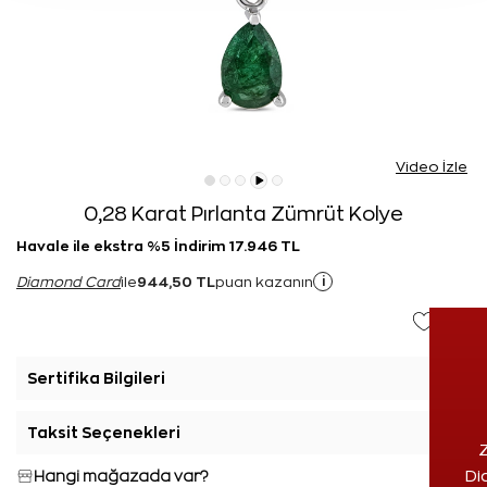
Video İzle
0,28 Karat Pırlanta Zümrüt Kolye
Havale ile ekstra %5 İndirim 17.946 TL
944,50 TL
i
Diamond Card
ile
puan kazanın
Sertifika Bilgileri
+
Taksit Seçenekleri
+
Z
Hangi mağazada var?
Di