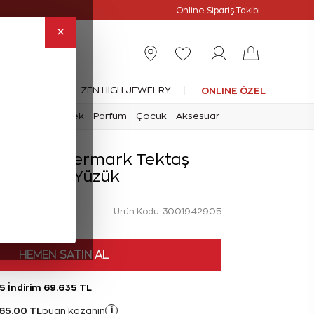
Online Özel
Online Sipariş Takibi
×
leksiyonlar
ZEN HIGH JEWELRY
ONLINE ÖZEL
mark
Saat
Erkek
Parfüm
Çocuk
Aksesuar
rat Forevermark Tektaş
Pırlanta Yüzük
Ürün Kodu: 3001942905
HEMEN SATIN AL
5 İndirim 69.635 TL
65,00 TL
i
puan kazanın