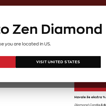
Online Özel 14 Gün Kayıpsız İade
o Zen Diamond
Hediye Önerileri
Evlilik Teklifi
Setler
Özel Ko
olyeler
Pırlanta Küpeler
Pırlanta Bileklikler
Zen Alyans
Forever
ike you are located in US.
Forevermark Tektaş Pırlanta Yüzük
0,30 Ka
VISIT UNITED STATES
73.300 TL
Havale ile ekstra %
3.6
Diamond Card
ile