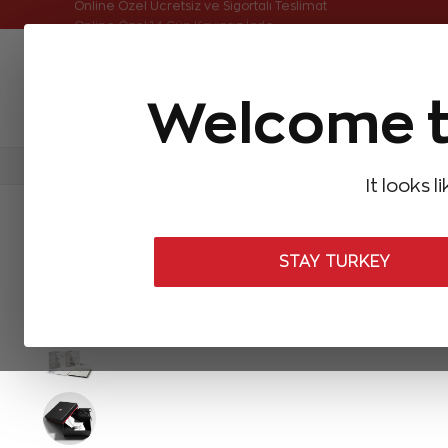
Online Özel Ücretsiz ve Sigortalı Teslimat
Welcome t
FIRSATLAR
Aynı Gün Kargo
Çok Satanlar
Baget Pırlantalar
Pırlanta Yüzükler
Pırlanta K
It looks l
ANASAYFA
Forevermark
Forevermark Yüzükler
0,30 Karat 
STAY TURKEY