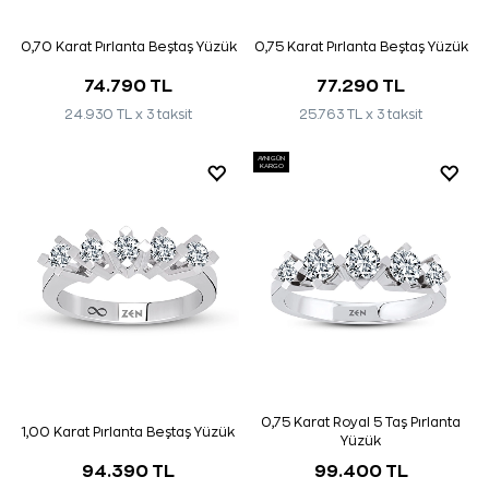
0,70 Karat Pırlanta Beştaş Yüzük
0,75 Karat Pırlanta Beştaş Yüzük
74.790 TL
77.290 TL
24.930 TL x 3 taksit
25.763 TL x 3 taksit
AYNI GÜN
KARGO
0,75 Karat Royal 5 Taş Pırlanta
1,00 Karat Pırlanta Beştaş Yüzük
Yüzük
94.390 TL
99.400 TL