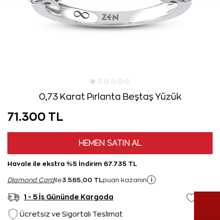
0,73 Karat Pırlanta Beştaş Yüzük
71.300 TL
HEMEN SATIN AL
Havale ile ekstra %5 İndirim 67.735 TL
3.565,00 TL
i
Diamond Card
ile
puan kazanın
1 - 5 İş Gününde Kargoda
Ücretsiz ve Sigortalı Teslimat