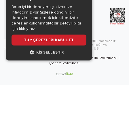
Daha iyi bir deneyim için izninize
ihtiyacımız var. Sizlere daha iyi bir
deneyim sunabilmek için sitemizde
çerezler kullanılmaktadır.
Detaylı bilgi
için tıklayınız.
TÜM ÇEREZLERI KABUL ET
Copyright © 2026, Zen Diamond tescilli markadır.
Zen Diamond Birleşmiş Markalar Derneği ve
Turquality Destek Programı üyesidir. US
KIŞISELLEŞTIR
Kullanım Şartları
Gizlilik İlkeleri
Güvenlik Politikası
Çerez Politikası