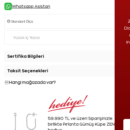
Whatsapp Asistan
Z
Di
i
Sertifika Bilgileri
+
Taksit Seçenekleri
+
Hangi mağazada var?
59.990 TL ve üzeri Siparişinizle
birlikte Pırlanta Gümüş Küpe ZEN'den