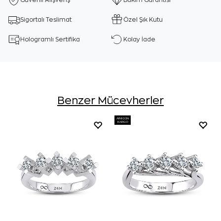
Güvenli Alışveriş
Bakım Garantisi
Sigortalı Teslimat
Özel Şık Kutu
Hologramlı Sertifika
Kolay İade
Benzer Mücevherler
AYNI GÜN
KARGO