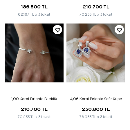
186.500 TL
210.700 TL
62.167 TL x 3 taksit
70.233 TL x 3 taksit
1,00 Karat Pırlanta Bileklik
4,06 Karat Pırlanta Safir Küpe
210.700 TL
230.800 TL
70.233 TL x 3 taksit
76.933 TL x 3 taksit