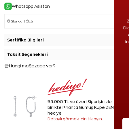
Whatsapp Asistan
Z
Di
Sertifika Bilgileri
+
i
Taksit Seçenekleri
+
Hangi mağazada var?
59.990 TL ve üzeri Siparişinizle
birlikte Pırlanta Gümüş Küpe ZEN'den
hediye
Detaylı görmek için tıklayın.