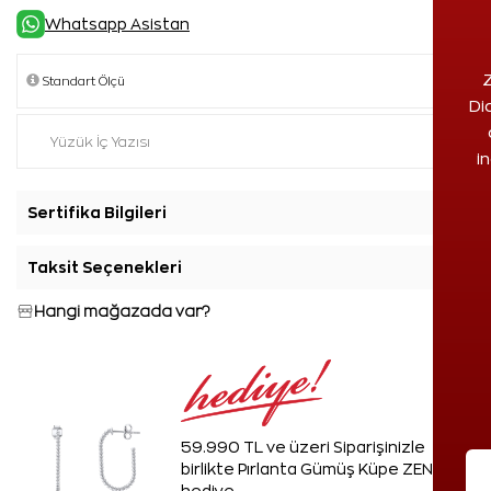
Whatsapp Asistan
Z
Di
i
Sertifika Bilgileri
+
Taksit Seçenekleri
+
Hangi mağazada var?
59.990 TL ve üzeri Siparişinizle
birlikte Pırlanta Gümüş Küpe ZEN'den