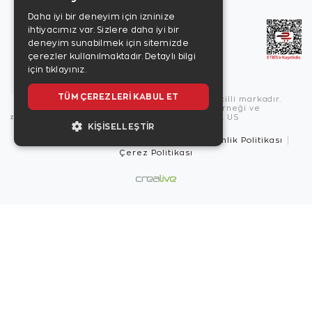
Daha iyi bir deneyim için izninize
ihtiyacımız var. Sizlere daha iyi bir
deneyim sunabilmek için sitemizde
çerezler kullanılmaktadır.
Detaylı bilgi
için tıklayınız.
TÜM ÇEREZLERI KABUL ET
Copyright © 2026, Zen Diamond tescilli markadır.
Zen Diamond Birleşmiş Markalar Derneği ve
Turquality Destek Programı üyesidir. US
KIŞISELLEŞTIR
Kullanım Şartları
Gizlilik İlkeleri
Güvenlik Politikası
Çerez Politikası