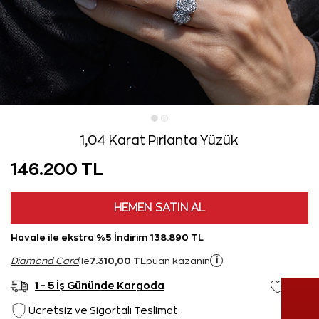
1,04 Karat Pırlanta Yüzük
146.200 TL
HEMEN SATIN AL
Havale ile ekstra %5 İndirim 138.890 TL
7.310,00 TL
i
Diamond Card
ile
puan kazanın
1 - 5 İş Gününde Kargoda
Ücretsiz ve Sigortalı Teslimat