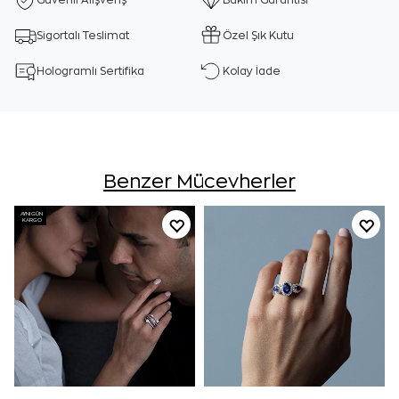
Güvenli Alışveriş
Bakım Garantisi
Sigortalı Teslimat
Özel Şık Kutu
Hologramlı Sertifika
Kolay İade
Benzer Mücevherler
AYNI GÜN
KARGO