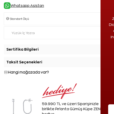
Whatsapp Asistan
Z
Di
i
Sertifika Bilgileri
+
Taksit Seçenekleri
+
Hangi mağazada var?
59.990 TL ve üzeri Siparişinizle
birlikte Pırlanta Gümüş Küpe ZEN'den