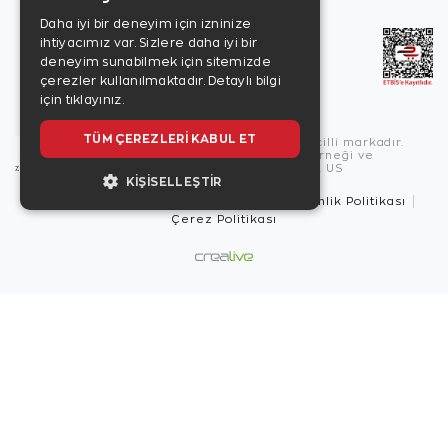
Daha iyi bir deneyim için izninize
ihtiyacımız var. Sizlere daha iyi bir
deneyim sunabilmek için sitemizde
çerezler kullanılmaktadır.
Detaylı bilgi
için tıklayınız.
TÜM ÇEREZLERI KABUL ET
Copyright © 2026, Zen Diamond tescilli markadır.
Zen Diamond Birleşmiş Markalar Derneği ve
Turquality Destek Programı üyesidir. US
KIŞISELLEŞTIR
Kullanım Şartları
Gizlilik İlkeleri
Güvenlik Politikası
Çerez Politikası