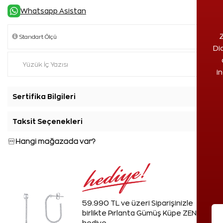
Whatsapp Asistan
Z
Di
i
Sertifika Bilgileri
+
Taksit Seçenekleri
+
Hangi mağazada var?
59.990 TL ve üzeri Siparişinizle
birlikte Pırlanta Gümüş Küpe ZEN'den