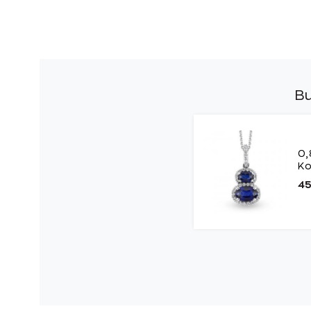
Bu
0,
Ko
45