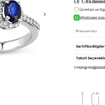
1 - 5 İş Günü
Ücretsiz ve Sig
Whatsapp Asis
Sertifika Bilgiler
Taksit Seçenekl
Hangi mağazada