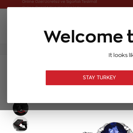
Online Özel Ücretsiz ve Sigortalı Teslimat
Welcome t
FIRSATLAR
Aynı Gün Kargo
Çok Satanlar
Baget Pırlantalar
Pırlanta Yüzükler
Pırlanta K
It looks l
ANASAYFA
Pırlanta Yüzükler
Pırlanta Safir Yüzükler
1,09 Kara
STAY TURKEY