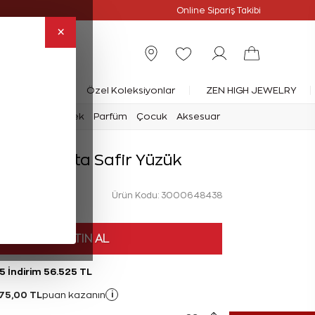
Online Özel
Online Sipariş Takibi
×
rlanta Yüzük
Özel Koleksiyonlar
ZEN HIGH JEWELRY
mark
Saat
Erkek
Parfüm
Çocuk
Aksesuar
rat Pırlanta Safir Yüzük
Ürün Kodu: 3000648438
HEMEN SATIN AL
5 İndirim 56.525 TL
75,00 TL
i
puan kazanın