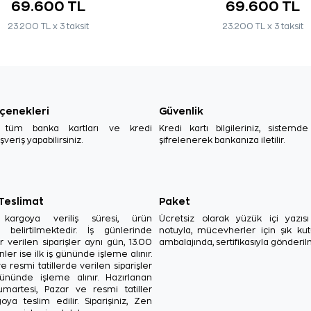
69.600 TL
69.600 TL
23.200 TL x 3 taksit
23.200 TL x 3 taksit
çenekleri
Güvenlik
, tüm banka kartları ve kredi
Kredi kartı bilgileriniz, sistemd
ışveriş yapabilirsiniz.
şifrelenerek bankanıza iletilir.
 Teslimat
Paket
in kargoya veriliş süresi, ürün
Ücretsiz olarak yüzük içi yazı
a belirtilmektedir. İş günlerinde
notuyla, mücevherler için şık ku
r verilen siparişler aynı gün, 13.00
ambalajında, sertifikasıyla gönderil
ler ise ilk iş gününde işleme alınır.
e resmi tatillerde verilen siparişler
ününde işleme alınır. Hazırlanan
Cumartesi, Pazar ve resmi tatiller
oya teslim edilir. Siparişiniz, Zen