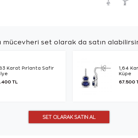
 mücevheri set olarak da
satın alabilirsi
83 Karat Pırlanta Safir
1,64 Kar
lye
Küpe
.400 TL
67.500 