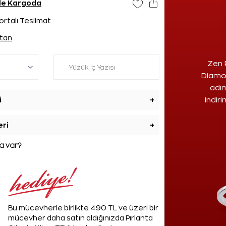
nde Kargoda
ortalı Teslimat
tan
Zen 
Diamon
adım
i
+
indir
eri
+
 var?
Bu mücevherle birlikte 490 TL ve üzeri bir
mücevher daha satın aldığınızda Pırlanta