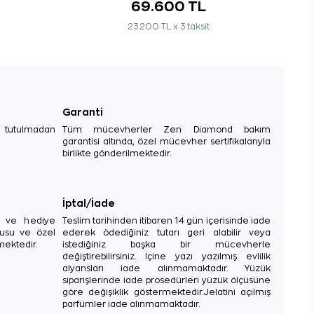
69.600 TL
23.200 TL x 3 taksit
Garanti
e tutulmadan
Tüm mücevherler Zen Diamond bakım
garantisi altında, özel mücevher sertifikalarıyla
birlikte gönderilmektedir.
İptal/İade
sı ve hediye
Teslim tarihinden itibaren 14 gün içerisinde iade
tusu ve özel
ederek ödediğiniz tutarı geri alabilir veya
mektedir.
istediğiniz başka bir mücevherle
değiştirebilirsiniz. İçine yazı yazılmış evlilik
alyansları iade alınmamaktadır. Yüzük
siparişlerinde iade prosedürleri yüzük ölçüsüne
göre değişiklik göstermektedir.Jelatini açılmış
parfümler iade alınmamaktadır.