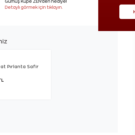
Gümüş Küpe ZEN'den hediye!
Detaylı görmek için tıklayın.
niz
at Pırlanta Safir
TL