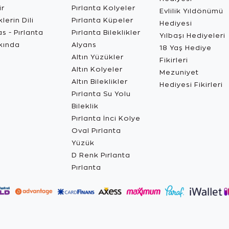
ir
Pırlanta Kolyeler
Evlilik Yıldönümü
lerin Dili
Pırlanta Küpeler
Hediyesi
s - Pırlanta
Pırlanta Bileklikler
Yılbaşı Hediyeleri
kında
Alyans
18 Yaş Hediye
Altın Yüzükler
Fikirleri
Altın Kolyeler
Mezuniyet
Altın Bileklikler
Hediyesi Fikirleri
Pırlanta Su Yolu
Bileklik
Pırlanta İnci Kolye
Oval Pırlanta
Yüzük
D Renk Pırlanta
Pırlanta