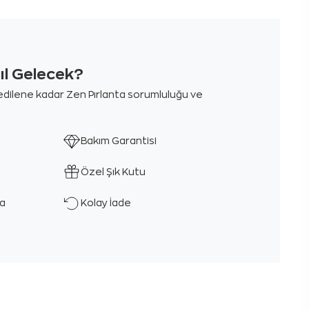
sıl Gelecek?
m edilene kadar Zen Pırlanta sorumluluğu ve
Bakım Garantisi
Özel Şık Kutu
ka
Kolay İade