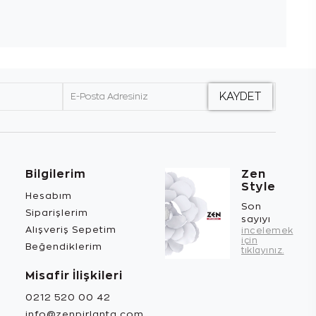
Bilgilerim
Zen
Style
Hesabım
Son
Siparişlerim
sayıyı
Alışveriş Sepetim
incelemek
için
Beğendiklerim
tıklayınız.
Misafir İlişkileri
0212 520 00 42
info@zenpirlanta.com