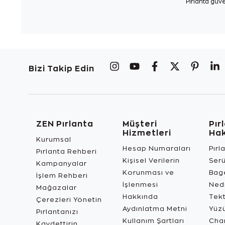
Pırlanta güve
Bizi Takip Edin
ZEN Pırlanta
Müşteri
Pır
Hizmetleri
Ha
Kurumsal
Hesap Numaraları
Pırl
Pırlanta Rehberi
Kişisel Verilerin
Ser
Kampanyalar
Korunması ve
Bage
İşlem Rehberi
İşlenmesi
Ned
Mağazalar
Hakkında
Tekt
Çerezleri Yönetin
Aydınlatma Metni
Yüz
Pırlantanızı
Kullanım Şartları
Char
Kaydettirin