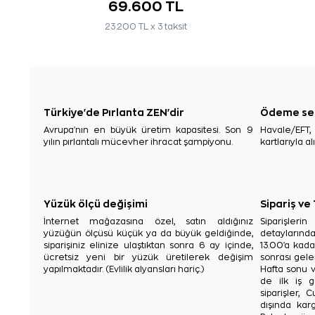
69.600 TL
23.200 TL x 3 taksit
Türkiye'de Pırlanta ZEN'dir
Ödeme se
Avrupa'nın en büyük üretim kapasitesi. Son 9
Havale/EFT
yılın pırlantalı mücevher ihracat şampiyonu.
kartlarıyla al
Yüzük ölçü değişimi
Sipariş ve
İnternet mağazasına özel, satın aldığınız
Siparişler
yüzüğün ölçüsü küçük ya da büyük geldiğinde,
detaylarınd
siparişiniz elinize ulaştıktan sonra 6 ay içinde,
13.00'a kada
ücretsiz yeni bir yüzük üretilerek değişim
sonrası gelen
yapılmaktadır. (Evlilik alyansları hariç.)
Hafta sonu v
de ilk iş g
siparişler, 
dışında karg