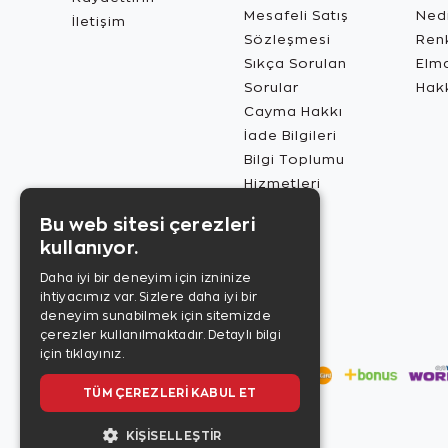
Mesafeli Satış
Ned
İletişim
Sözleşmesi
Renk
Sıkça Sorulan
Elma
Sorular
Hak
Cayma Hakkı
İade Bilgileri
Bilgi Toplumu
Hizmetleri
Bu web sitesi çerezleri
kullanıyor.
Daha iyi bir deneyim için izninize
ihtiyacımız var. Sizlere daha iyi bir
deneyim sunabilmek için sitemizde
çerezler kullanılmaktadır.
Detaylı bilgi
için tıklayınız.
TÜM ÇEREZLERI KABUL ET
KIŞISELLEŞTIR