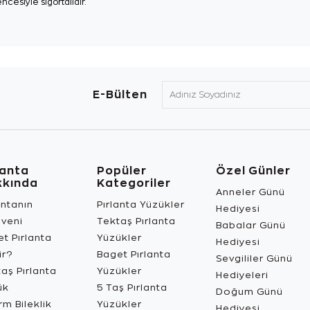
ncesiyle sigortalıdır.
E-Bülten
lanta
Popüler
Özel Günler
kkında
Kategoriler
Anneler Günü
antanın
Pırlanta Yüzükler
Hediyesi
üveni
Tektaş Pırlanta
Babalar Günü
t Pırlanta
Yüzükler
Hediyesi
ir?
Baget Pırlanta
Sevgililer Günü
aş Pırlanta
Yüzükler
Hediyeleri
ük
5 Taş Pırlanta
Doğum Günü
m Bileklik
Yüzükler
Hediyesi