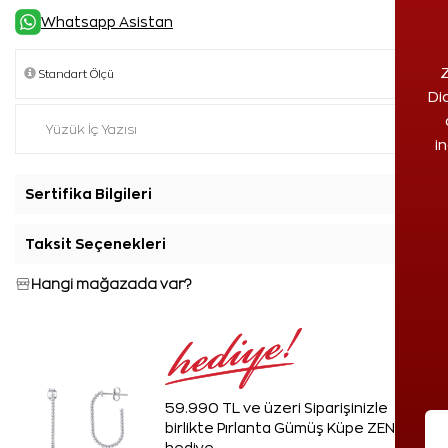
Whatsapp Asistan
Z
Di
i
Sertifika Bilgileri
+
Taksit Seçenekleri
+
Hangi mağazada var?
59.990 TL ve üzeri Siparişinizle
birlikte Pırlanta Gümüş Küpe ZEN'den