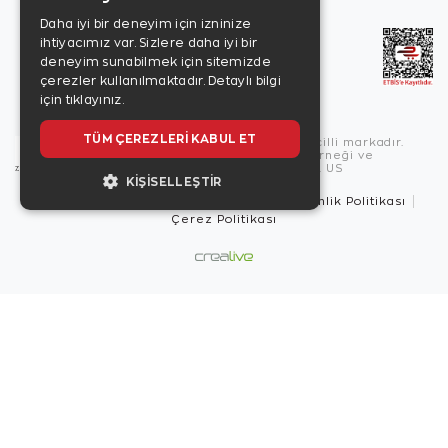
Daha iyi bir deneyim için izninize
ihtiyacımız var. Sizlere daha iyi bir
deneyim sunabilmek için sitemizde
çerezler kullanılmaktadır.
Detaylı bilgi
için tıklayınız.
TÜM ÇEREZLERI KABUL ET
Copyright © 2026, Zen Diamond tescilli markadır.
Zen Diamond Birleşmiş Markalar Derneği ve
Turquality Destek Programı üyesidir. US
KIŞISELLEŞTIR
Kullanım Şartları
Gizlilik İlkeleri
Güvenlik Politikası
Çerez Politikası