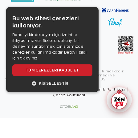
Bu web sitesi çerezleri
kullanıyor.
Daha iyi bir deneyim için izninize
ihtiyacımız var. Sizlere daha iyi bir
deneyim sunabilmek için sitemizde
çerezler kullanılmaktadır.
Detaylı bilgi
için tıklayınız.
TÜM ÇEREZLERI KABUL ET
Copyright © 2026, Zen Diamond tescilli markadır.
Zen Diamond Birleşmiş Markalar Derneği ve
Turquality Destek Programı üyesidir. US
KIŞISELLEŞTIR
Kullanım Şartları
Gizlilik İlkeleri
Güvenlik Politikası
Çerez Politikası