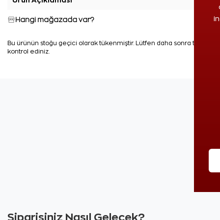
i
Hangi mağazada var?
Bu ürünün stoğu geçici olarak tükenmiştir. Lütfen daha sonra tekrar
kontrol ediniz.
Siparişiniz Nasıl Gelecek?