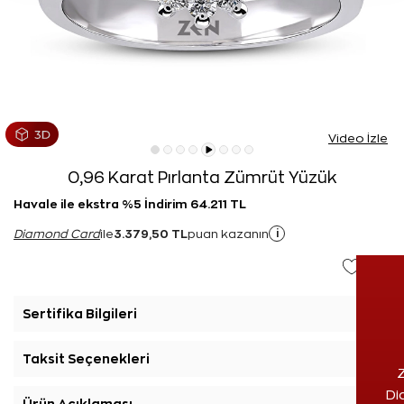
Video İzle
0,96 Karat Pırlanta Zümrüt Yüzük
Havale ile ekstra %5 İndirim 64.211 TL
3.379,50 TL
i
Diamond Card
ile
puan kazanın
Sertifika Bilgileri
+
Taksit Seçenekleri
+
Z
Di
Ürün Açıklaması
+