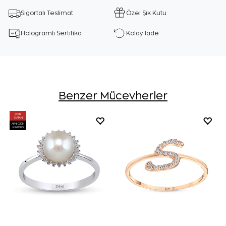
Sigortalı Teslimat
Özel Şık Kutu
Hologramlı Sertifika
Kolay İade
Benzer Mücevherler
ÇOK
SATAN
AYNI GÜN
KARGO