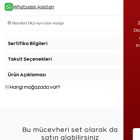
Whatsapp Asistan
Z
Di
Sertifika Bilgileri
+
i
Taksit Seçenekleri
+
Ürün Açıklaması
+
Hangi mağazada var?
Bu mücevheri set olarak da
satın alabilirsiniz