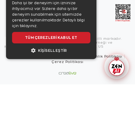
Daha iyi bir deneyim için izninize
ihtiyacımız var. Sizlere daha iyi bir
deneyim sunabilmek için sitemizde
çerezler kullanılmaktadır.
Detaylı bilgi
için tıklayınız.
TÜM ÇEREZLERI KABUL ET
Copyright © 2026, Zen Diamond tescilli markadır.
Zen Diamond Birleşmiş Markalar Derneği ve
Turquality Destek Programı üyesidir. US
KIŞISELLEŞTIR
Kullanım Şartları
Gizlilik İlkeleri
Güvenlik Politikası
Çerez Politikası