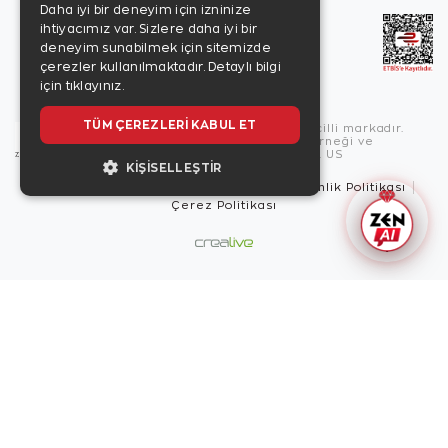
Daha iyi bir deneyim için izninize
ihtiyacımız var. Sizlere daha iyi bir
deneyim sunabilmek için sitemizde
çerezler kullanılmaktadır.
Detaylı bilgi
için tıklayınız.
TÜM ÇEREZLERI KABUL ET
Copyright © 2026, Zen Diamond tescilli markadır.
Zen Diamond Birleşmiş Markalar Derneği ve
Turquality Destek Programı üyesidir. US
KIŞISELLEŞTIR
Kullanım Şartları
Gizlilik İlkeleri
Güvenlik Politikası
Çerez Politikası