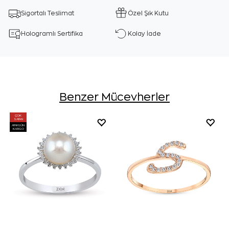
Sigortalı Teslimat
Özel Şık Kutu
Hologramlı Sertifika
Kolay İade
Benzer Mücevherler
ÇOK
SATAN
AYNI GÜN
KARGO