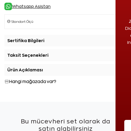
Whatsapp Asistan
Z
Di
Sertifika Bilgileri
+
i
Taksit Seçenekleri
+
Ürün Açıklaması
+
Hangi mağazada var?
Bu mücevheri set olarak da
satın alabilirsiniz