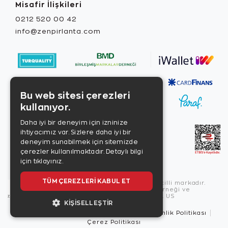
Misafir İlişkileri
0212 520 00 42
info@zenpirlanta.com
Bu web sitesi çerezleri
kullanıyor.
Daha iyi bir deneyim için izninize
ihtiyacımız var. Sizlere daha iyi bir
deneyim sunabilmek için sitemizde
çerezler kullanılmaktadır.
Detaylı bilgi
için tıklayınız.
TÜM ÇEREZLERI KABUL ET
Copyright © 2026, Zen Diamond tescilli markadır.
Zen Diamond Birleşmiş Markalar Derneği ve
Turquality Destek Programı üyesidir. US
KIŞISELLEŞTIR
Kullanım Şartları
Gizlilik İlkeleri
Güvenlik Politikası
Çerez Politikası