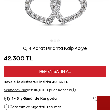
0,14 Karat Pırlanta Kalp Kolye
42.300 TL
HEMEN SATIN AL
Havale ile ekstra %5 İndirim 40.185 TL
2.115,00 TL
i
Diamond Card
ile
puan kazanın
1 - 5 İş Gününde Kargoda
Ücretsiz ve Sigortalı Teslimat