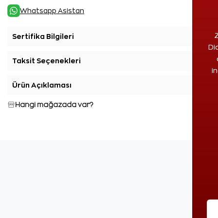
Whatsapp Asistan
Z
Sertifika Bilgileri
+
Di
Taksit Seçenekleri
+
i
Ürün Açıklaması
+
Hangi mağazada var?