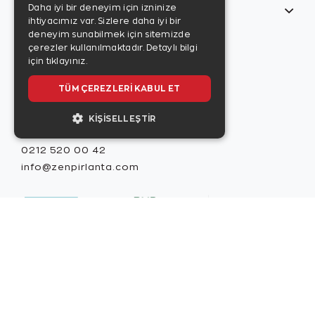
Daha iyi bir deneyim için izninize
Bilgilerim
ihtiyacımız var. Sizlere daha iyi bir
Zen Style
deneyim sunabilmek için sitemizde
Son sayıyı
çerezler kullanılmaktadır.
Detaylı bilgi
incelemek için
için tıklayınız.
tıklayınız.
TÜM ÇEREZLERI KABUL ET
KIŞISELLEŞTIR
Misafir İlişkileri
0212 520 00 42
info@zenpirlanta.com