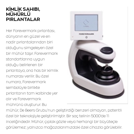
KİMLİK SAHIBI,
MÜHÜRLÜ
PIRLANTALAR
Her Forevermark pırlantası,
dünyanın en güzel ve en
nadir pırlantalarından biri
olduğunu simgeleyen özel
bir mühür taşır. Forevermark
standartlarına uygun
olduğu belirlenen bir
pırlantaya, ona has bir kimlik
numarası verilir. Bu özel
numara, Forevermark
sembolüyle birlikte
pırlantanın tam kalbinde yer
alır ve Forevermark
mührünü oluşturur. Bu
mühür, De Beers Grubu’nun geliştirdiği benzeri olmayan, patentli
özel bir teknolojiyle geliştirilmiştir. Bir saç telinin 5000’de 1’i
inceliğindedir. Mühür, çıplak gözle veya herhangi bir büyüteçle
görülemez; yalnızca mağazalarımızdaki özel cihazla görülebilir.