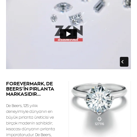
FOREVERMARK, DE
BEERS'İN PIRLANTA
MARKASIDIR...
De Beers, 125 yıllık
deneyimiyle dünyanın en
büyük pırlanta üreticisi ve
birçok madenin sahibidir;
kısacası dünyanın pırlanta
imparatorudur. De Beers,