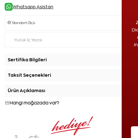
Whatsapp Asistan
Z
Di
i
Sertifika Bilgileri
+
Taksit Seçenekleri
+
Ürün Açıklaması
+
Hangi mağazada var?