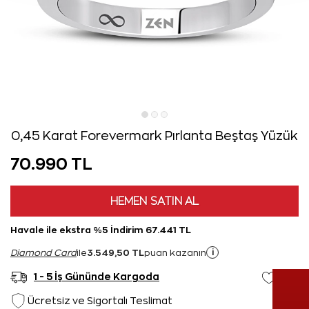
0,45 Karat Forevermark Pırlanta Beştaş Yüzük
70.990 TL
HEMEN SATIN AL
Havale ile ekstra %5 İndirim 67.441 TL
3.549,50 TL
i
Diamond Card
ile
puan kazanın
1 - 5 İş Gününde Kargoda
Ücretsiz ve Sigortalı Teslimat