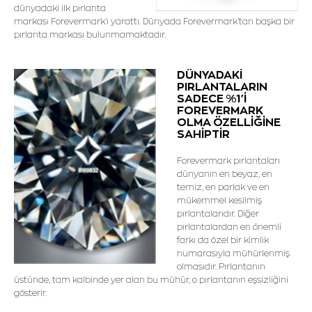
dünyadaki ilk pırlanta
markası Forevermark'ı yarattı. Dünyada Forevermark'tan başka bir
pırlanta markası bulunmamaktadır.
DÜNYADAKİ
PIRLANTALARIN
SADECE %1'İ
FOREVERMARK
OLMA ÖZELLİĞİNE
SAHİPTİR
Forevermark pırlantaları
dünyanın en beyaz, en
temiz, en parlak ve en
mükemmel kesilmiş
pırlantalarıdır. Diğer
pırlantalardan en önemli
farkı da özel bir kimlik
numarasıyla mühürlenmiş
olmasıdır. Pırlantanın
üstünde, tam kalbinde yer alan bu mühür, o pırlantanın eşsizliğini
gösterir.