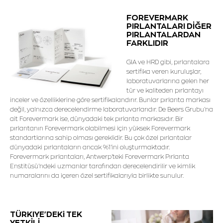
FOREVERMARK
PIRLANTALARI DİĞER
PIRLANTALARDAN
FARKLIDIR
GIA ve HRD gibi, pırlantalara
sertifika veren kuruluşlar,
laboratuvarlarına gelen her
tür ve kaliteden pırlantayı
inceler ve özelliklerine göre sertifikalandırır. Bunlar pırlanta markası
değil, yalnızca derecelendirme laboratuvarlarıdır. De Beers Grubu'na
ait Forevermark ise, dünyadaki tek pırlanta markasıdır. Bir
pırlantanın Forevermark olabilmesi için yüksek Forevermark
standartlarına sahip olması gereklidir. Bu çok özel pırlantalar
dünyadaki pırlantaların ancak %1'ini oluşturmaktadır.
Forevermark pırlantaları, Antwerp'teki Forevermark Pırlanta
Enstitüsü'ndeki uzmanlar tarafından derecelendirilir ve kimlik
numaralarını da içeren özel sertifikalarıyla birlikte sunulur.
TÜRKIYE'DEKi TEK
YETKİLİ