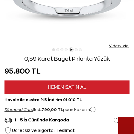
Video İzle
0,59 Karat Baget Pırlanta Yüzük
95.800 TL
HEMEN SATIN AL
Havale ile ekstra %5 İndirim 91.010 TL
4.790,00 TL
i
Diamond Card
ile
puan kazanın
1 - 5 İş Gününde Kargoda
Ücretsiz ve Sigortalı Teslimat