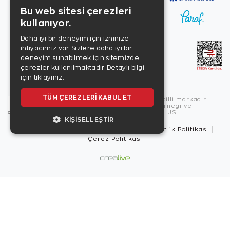
Bu web sitesi çerezleri
kullanıyor.
Daha iyi bir deneyim için izninize
ihtiyacımız var. Sizlere daha iyi bir
deneyim sunabilmek için sitemizde
çerezler kullanılmaktadır.
Detaylı bilgi
için tıklayınız.
TÜM ÇEREZLERI KABUL ET
Copyright © 2026, Zen Diamond tescilli markadır.
Zen Diamond Birleşmiş Markalar Derneği ve
Turquality Destek Programı üyesidir. US
KIŞISELLEŞTIR
Kullanım Şartları
Gizlilik İlkeleri
Güvenlik Politikası
Çerez Politikası