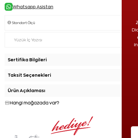
Whatsapp Asistan
Z
Di
i
Sertifika Bilgileri
+
Taksit Seçenekleri
+
Ürün Açıklaması
+
Hangi mağazada var?