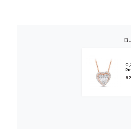
Bu
0,
Pı
62