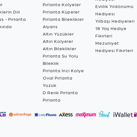
ir
Pırlanta Kolyeler
Evlilik Yıldönümü
lerin Dili
Pırlanta Küpeler
Hediyesi
s - Pırlanta
Pırlanta Bileklikler
Yılbaşı Hediyeleri
kında
Alyans
18 Yaş Hediye
Altın Yüzükler
Fikirleri
Altın Kolyeler
Mezuniyet
Altın Bileklikler
Hediyesi Fikirleri
Pırlanta Su Yolu
Bileklik
Pırlanta İnci Kolye
Oval Pırlanta
Yüzük
D Renk Pırlanta
Pırlanta