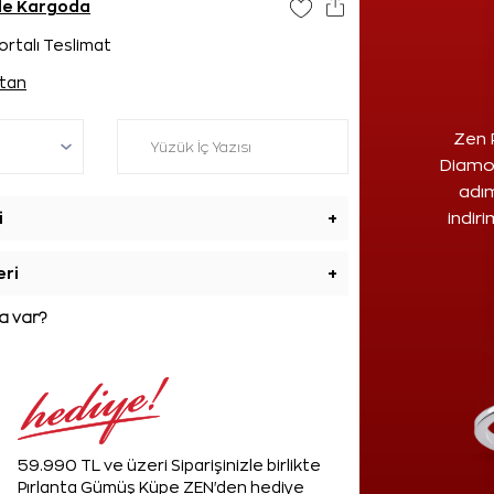
nde Kargoda
ortalı Teslimat
tan
Zen 
Diamon
adım
i
+
indir
eri
+
 var?
59.990 TL ve üzeri Siparişinizle birlikte
Pırlanta Gümüş Küpe ZEN'den hediye