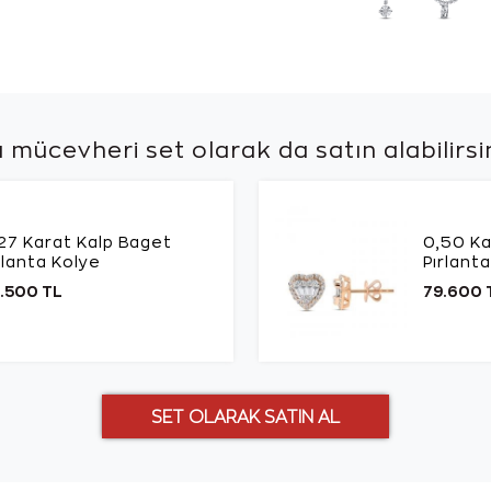
 mücevheri set olarak da
satın alabilirsi
27 Karat Kalp Baget
0,50 Ka
rlanta Kolye
Pırlant
.500 TL
79.600 