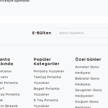
ncesiyle sigortalıdır.
E-Bülten
lanta
Popüler
Özel Günler
kkında
Kategoriler
Anneler Günü
antanın
Pırlanta Yüzükler
Hediyesi
üveni
Tektaş Pırlanta
Babalar Günü
t Pırlanta
Yüzükler
Hediyesi
ir?
Baget Pırlanta
Sevgililer Günü
aş Pırlanta
Yüzükler
Hediyeleri
ük
5 Taş Pırlanta
Doğum Günü
m Bileklik
Yüzükler
Hediyesi