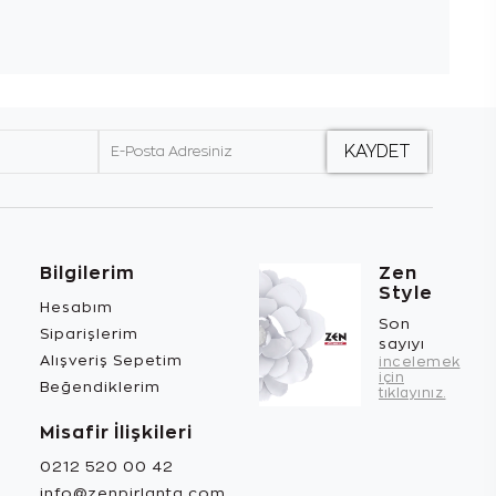
Bilgilerim
Zen
Style
Hesabım
Son
Siparişlerim
sayıyı
Alışveriş Sepetim
incelemek
için
Beğendiklerim
tıklayınız.
Misafir İlişkileri
0212 520 00 42
info@zenpirlanta.com