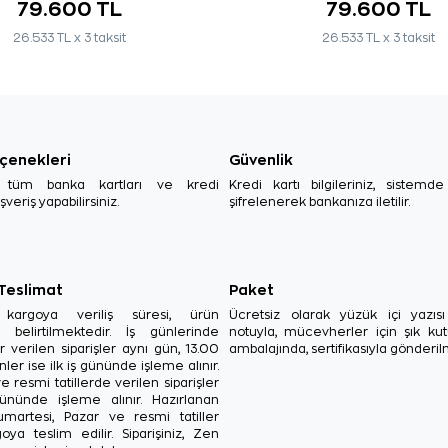
79.600 TL
79.600 TL
26.533 TL x 3 taksit
26.533 TL x 3 taksit
çenekleri
Güvenlik
, tüm banka kartları ve kredi
Kredi kartı bilgileriniz, sistemd
ışveriş yapabilirsiniz.
şifrelenerek bankanıza iletilir.
 Teslimat
Paket
in kargoya veriliş süresi, ürün
Ücretsiz olarak yüzük içi yazı
a belirtilmektedir. İş günlerinde
notuyla, mücevherler için şık ku
r verilen siparişler aynı gün, 13.00
ambalajında, sertifikasıyla gönderil
ler ise ilk iş gününde işleme alınır.
e resmi tatillerde verilen siparişler
ününde işleme alınır. Hazırlanan
Cumartesi, Pazar ve resmi tatiller
oya teslim edilir. Siparişiniz, Zen