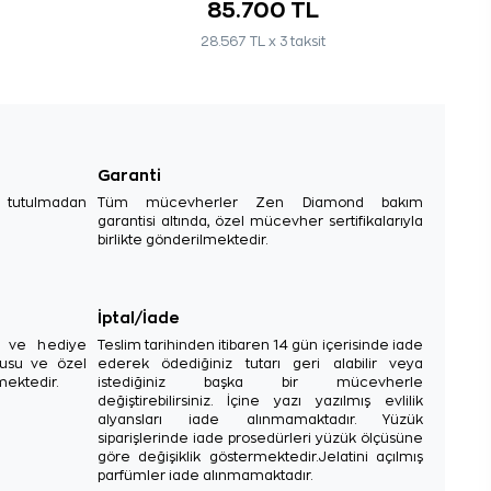
85.700 TL
28.567 TL x 3 taksit
Garanti
e tutulmadan
Tüm mücevherler Zen Diamond bakım
garantisi altında, özel mücevher sertifikalarıyla
birlikte gönderilmektedir.
İptal/İade
sı ve hediye
Teslim tarihinden itibaren 14 gün içerisinde iade
tusu ve özel
ederek ödediğiniz tutarı geri alabilir veya
mektedir.
istediğiniz başka bir mücevherle
değiştirebilirsiniz. İçine yazı yazılmış evlilik
alyansları iade alınmamaktadır. Yüzük
siparişlerinde iade prosedürleri yüzük ölçüsüne
göre değişiklik göstermektedir.Jelatini açılmış
parfümler iade alınmamaktadır.