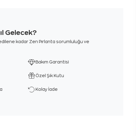
sıl Gelecek?
m edilene kadar Zen Pırlanta sorumluluğu ve
Bakım Garantisi
Özel Şık Kutu
ka
Kolay İade