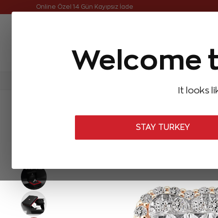
Online Özel Ücretsiz ve Sigortalı Teslimat
Online Özel 14 Gün Kayıpsız İade
Welcome t
FIRSATLAR
Aynı Gün Kargo
Çok Satanlar
Baget Pırlantalar
Pırlanta Yüzükler
Pırlanta K
It looks l
ANASAYFA
Baget Pırlantalar
Baget Pırlanta Yüzükler
0,34 Kar
STAY TURKEY