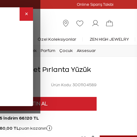
Online Özel
Online Sipariş Takibi
×
rlanta Yüzük
Özel Koleksiyonlar
ZEN HIGH JEWELRY
mark
Saat
Erkek
Parfüm
Çocuk
Aksesuar
 Kalp Baget Pırlanta Yüzük
Ürün Kodu: 3001104589
HEMEN SATIN AL
5 İndirim 66.120 TL
480,00 TL
i
puan kazanın