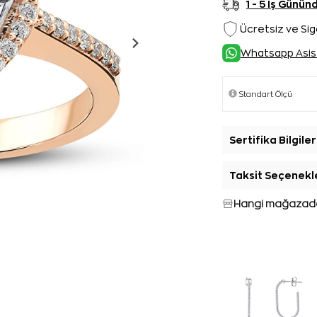
1 - 5 İş Günü
Ücretsiz ve Sig
Whatsapp Asis
Sertifika Bilgiler
Taksit Seçenekl
Hangi mağazada