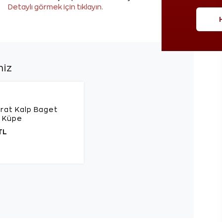
Detaylı görmek için tıklayın.
niz
rat Kalp Baget
a Küpe
TL