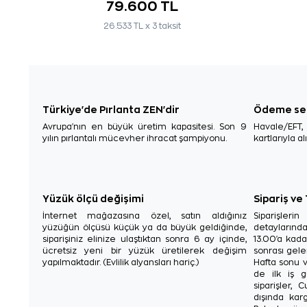
79.600 TL
26.533 TL x 3 taksit
Türkiye'de Pırlanta ZEN'dir
Ödeme se
Avrupa'nın en büyük üretim kapasitesi. Son 9
Havale/EFT
yılın pırlantalı mücevher ihracat şampiyonu.
kartlarıyla al
Yüzük ölçü değişimi
Sipariş ve
İnternet mağazasına özel, satın aldığınız
Siparişler
yüzüğün ölçüsü küçük ya da büyük geldiğinde,
detaylarınd
siparişiniz elinize ulaştıktan sonra 6 ay içinde,
13.00'a kada
ücretsiz yeni bir yüzük üretilerek değişim
sonrası gelen
yapılmaktadır. (Evlilik alyansları hariç.)
Hafta sonu v
de ilk iş g
siparişler, 
dışında karg