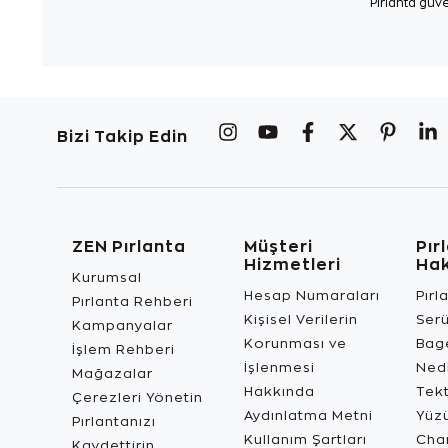
Pırlanta güve
Bizi Takip Edin
ZEN Pırlanta
Müşteri
Pır
Hizmetleri
Ha
Kurumsal
Hesap Numaraları
Pırl
Pırlanta Rehberi
Kişisel Verilerin
Ser
Kampanyalar
Korunması ve
Bage
İşlem Rehberi
İşlenmesi
Ned
Mağazalar
Hakkında
Tekt
Çerezleri Yönetin
Aydınlatma Metni
Yüz
Pırlantanızı
Kullanım Şartları
Char
Kaydettirin