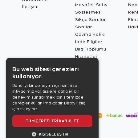
Mesafeli Satış
Ned
İletişim
Sözleşmesi
Renk
Sıkça Sorulan
Elma
Sorular
Hak
Cayma Hakkı
İade Bilgileri
Bilgi Toplumu
Hizmetleri
Bu web sitesi çerezleri
kullanıyor.
Daha iyi bir deneyim için izninize
ihtiyacımız var. Sizlere daha iyi bir
deneyim sunabilmek için sitemizde
çerezler kullanılmaktadır.
Detaylı bilgi
için tıklayınız.
TÜM ÇEREZLERI KABUL ET
KIŞISELLEŞTIR