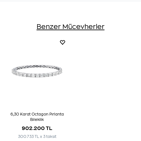
Benzer Mücevherler
6,30 Karat Octagon Pırlanta
Bileklik
902.200 TL
300.733 TL x 3 taksit