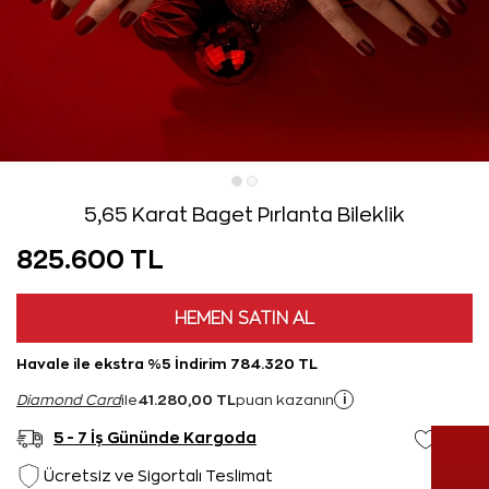
5,65 Karat Baget Pırlanta Bileklik
825.600 TL
HEMEN SATIN AL
Havale ile ekstra %5 İndirim 784.320 TL
41.280,00 TL
i
Diamond Card
ile
puan kazanın
5 - 7 İş Gününde Kargoda
Ücretsiz ve Sigortalı Teslimat