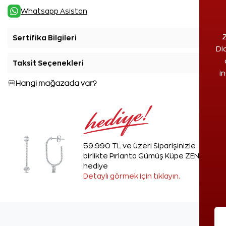
Whatsapp Asistan
Z
Sertifika Bilgileri
+
Di
Taksit Seçenekleri
+
i
Hangi mağazada var?
59.990 TL ve üzeri Siparişinizle
birlikte Pırlanta Gümüş Küpe ZEN'den
hediye
Detaylı görmek için tıklayın.