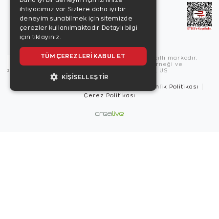
Daha iyi bir deneyim için izninize
ihtiyacımız var. Sizlere daha iyi bir
deneyim sunabilmek için sitemizde
çerezler kullanılmaktadır.
Detaylı bilgi
için tıklayınız.
TÜM ÇEREZLERI KABUL ET
Copyright © 2026, Zen Diamond tescilli markadır.
Zen Diamond Birleşmiş Markalar Derneği ve
Turquality Destek Programı üyesidir. US
KIŞISELLEŞTIR
Kullanım Şartları
Gizlilik İlkeleri
Güvenlik Politikası
Çerez Politikası