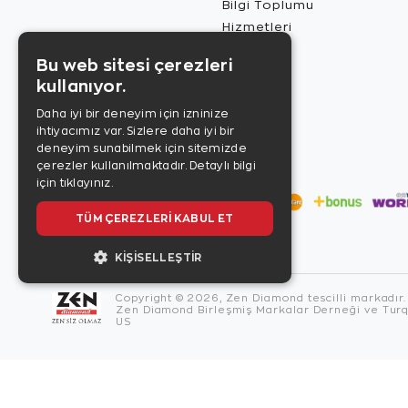
Bilgi Toplumu
Hizmetleri
Bu web sitesi çerezleri
kullanıyor.
Daha iyi bir deneyim için izninize
ihtiyacımız var. Sizlere daha iyi bir
deneyim sunabilmek için sitemizde
çerezler kullanılmaktadır.
Detaylı bilgi
için tıklayınız.
TÜM ÇEREZLERI KABUL ET
KIŞISELLEŞTIR
Copyright © 2026, Zen Diamond tescilli markadır.
Zen Diamond Birleşmiş Markalar Derneği ve Turqu
US