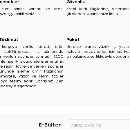
çenekleri
Güvenlik
, tüm banka kartları ve kredi
Kredi kartı bilgileriniz, sistemd
ışveriş yapabilirsiniz.
şifrelenerek bankanıza iletilir.
 Teslimat
Paket
in kargoya veriliş süresi, ürün
Ücretsiz olarak yüzük içi yazı
a belirtilmektedir. İş günlerinde
notuyla, mücevherler için şık ku
r verilen siparişler aynı gün, 13.00
ambalajında, sertifikasıyla gönderil
ler ise ilk iş gününde işleme alınır.
e resmi tatillerde verilen siparişler
ününde işleme alınır. Hazırlanan
Cumartesi, Pazar ve resmi tatiller
oya teslim edilir. Siparişiniz, Zen
ncesiyle sigortalıdır.
E-Bülten