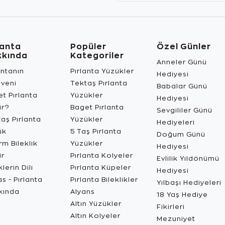
lanta
Popüler
Özel Günler
kkında
Kategoriler
Anneler Günü
antanın
Pırlanta Yüzükler
Hediyesi
üveni
Tektaş Pırlanta
Babalar Günü
t Pırlanta
Yüzükler
Hediyesi
ir?
Baget Pırlanta
Sevgililer Günü
aş Pırlanta
Yüzükler
Hediyeleri
ük
5 Taş Pırlanta
Doğum Günü
m Bileklik
Yüzükler
Hediyesi
ir
Pırlanta Kolyeler
Evlilik Yıldönümü
lerin Dili
Pırlanta Küpeler
Hediyesi
s - Pırlanta
Pırlanta Bileklikler
Yılbaşı Hediyeleri
kında
Alyans
18 Yaş Hediye
Altın Yüzükler
Fikirleri
Altın Kolyeler
Mezuniyet