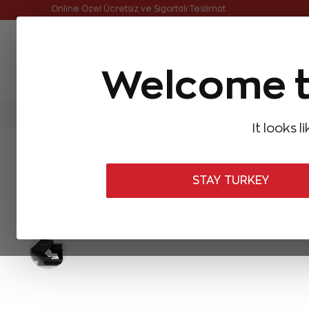
Online Özel Ücretsiz ve Sigortalı Teslimat
Welcome t
FIRSATLAR
Aynı Gün Kargo
Çok Satanlar
Baget Pırlantalar
Pırlanta Yüzükler
Pırlanta K
It looks l
ANASAYFA
Baget Pırlantalar
Baget Pırlanta Bileklikler
6,30 Kar
STAY TURKEY