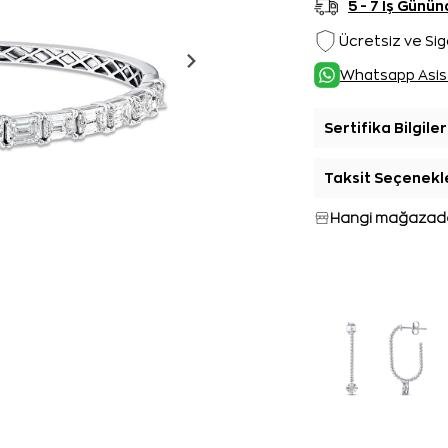
5 - 7 İş Gün
Ücretsiz ve Sig
Whatsapp Asis
Sertifika Bilgiler
Taksit Seçenekl
Hangi mağazada