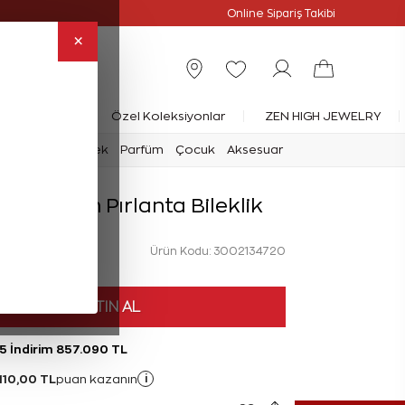
Online Özel
Online Sipariş Takibi
×
rlanta Yüzük
Özel Koleksiyonlar
ZEN HIGH JEWELRY
mark
Saat
Erkek
Parfüm
Çocuk
Aksesuar
t Octagon Pırlanta Bileklik
Ürün Kodu: 3002134720
L
HEMEN SATIN AL
5 İndirim 857.090 TL
110,00 TL
i
puan kazanın