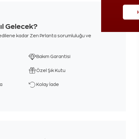
sıl Gelecek?
m edilene kadar Zen Pırlanta sorumluluğu ve
Bakım Garantisi
Özel Şık Kutu
ka
Kolay İade