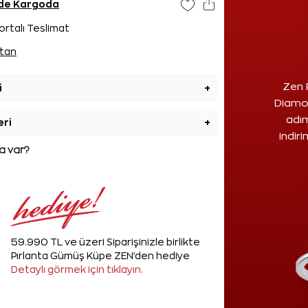
ünde Kargoda
ortalı Teslimat
tan
Zen 
i
+
Diamon
adım
eri
+
indir
 var?
59.990 TL ve üzeri Siparişinizle birlikte
Pırlanta Gümüş Küpe ZEN'den hediye
Detaylı görmek için tıklayın.