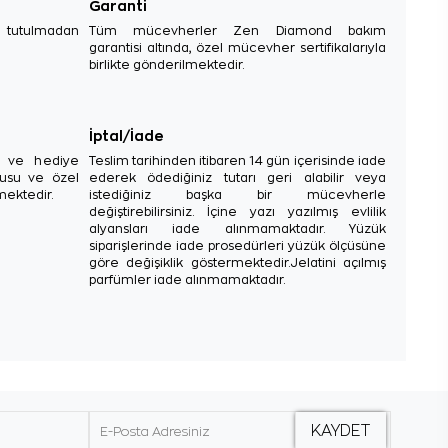
Garanti
e tutulmadan
Tüm mücevherler Zen Diamond bakım
garantisi altında, özel mücevher sertifikalarıyla
birlikte gönderilmektedir.
İptal/İade
sı ve hediye
Teslim tarihinden itibaren 14 gün içerisinde iade
tusu ve özel
ederek ödediğiniz tutarı geri alabilir veya
mektedir.
istediğiniz başka bir mücevherle
değiştirebilirsiniz. İçine yazı yazılmış evlilik
alyansları iade alınmamaktadır. Yüzük
siparişlerinde iade prosedürleri yüzük ölçüsüne
göre değişiklik göstermektedir.Jelatini açılmış
parfümler iade alınmamaktadır.