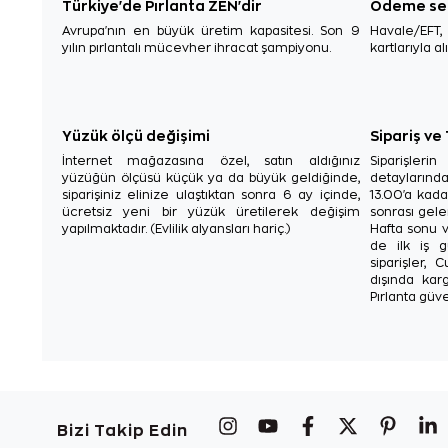
Türkiye'de Pırlanta ZEN'dir
Ödeme se
Avrupa'nın en büyük üretim kapasitesi. Son 9
Havale/EFT
yılın pırlantalı mücevher ihracat şampiyonu.
kartlarıyla al
Yüzük ölçü değişimi
Sipariş ve
İnternet mağazasına özel, satın aldığınız
Siparişler
yüzüğün ölçüsü küçük ya da büyük geldiğinde,
detaylarınd
siparişiniz elinize ulaştıktan sonra 6 ay içinde,
13.00'a kada
ücretsiz yeni bir yüzük üretilerek değişim
sonrası gelen
yapılmaktadır. (Evlilik alyansları hariç.)
Hafta sonu v
de ilk iş g
siparişler, 
dışında karg
Pırlanta güve
Bizi Takip Edin