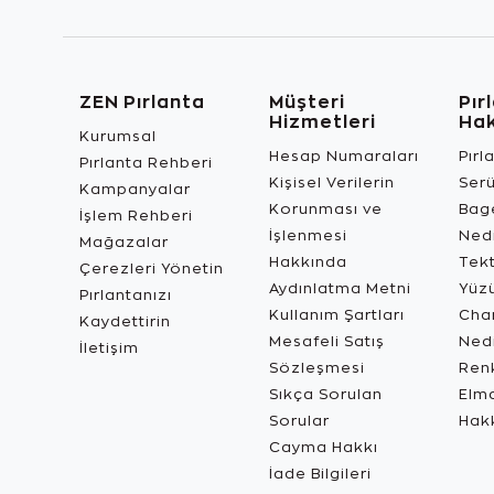
ZEN Pırlanta
Müşteri
Pır
Hizmetleri
Ha
Kurumsal
Hesap Numaraları
Pırl
Pırlanta Rehberi
Kişisel Verilerin
Ser
Kampanyalar
Korunması ve
Bage
İşlem Rehberi
İşlenmesi
Ned
Mağazalar
Hakkında
Tekt
Çerezleri Yönetin
Aydınlatma Metni
Yüz
Pırlantanızı
Kullanım Şartları
Char
Kaydettirin
Mesafeli Satış
Ned
İletişim
Sözleşmesi
Renk
Sıkça Sorulan
Elma
Sorular
Hak
Cayma Hakkı
İade Bilgileri