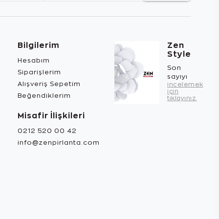
Bilgilerim
Zen
Style
Hesabım
Son
Siparişlerim
sayıyı
Alışveriş Sepetim
incelemek
için
Beğendiklerim
tıklayınız.
Misafir İlişkileri
0212 520 00 42
info@zenpirlanta.com