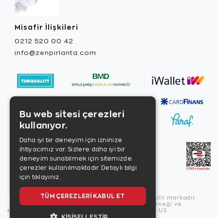
Misafir İlişkileri
0212 520 00 42
info@zenpirlanta.com
Bu web sitesi çerezleri
kullanıyor.
Daha iyi bir deneyim için izninize
ihtiyacımız var. Sizlere daha iyi bir
deneyim sunabilmek için sitemizde
çerezler kullanılmaktadır.
Detaylı bilgi
için tıklayınız.
TÜM ÇEREZLERI KABUL ET
Copyright © 2026, Zen Diamond tescilli markadır.
Zen Diamond Birleşmiş Markalar Derneği ve
Turquality Destek Programı üyesidir. US
KIŞISELLEŞTIR