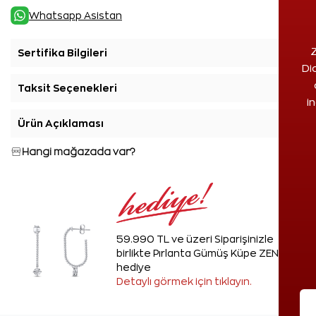
Whatsapp Asistan
Z
Sertifika Bilgileri
+
Di
Taksit Seçenekleri
+
i
Ürün Açıklaması
+
Hangi mağazada var?
59.990 TL ve üzeri Siparişinizle
birlikte Pırlanta Gümüş Küpe ZEN'den
hediye
Detaylı görmek için tıklayın.