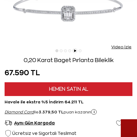
Video İzle
0,20 Karat Baget Pırlanta Bileklik
67.590 TL
HEMEN SATIN AL
Havale ile ekstra %5 İndirim 64.211 TL
3.379,50 TL
i
Diamond Card
ile
puan kazanın
Aynı Gün Kargoda
Ücretsiz ve Sigortalı Teslimat