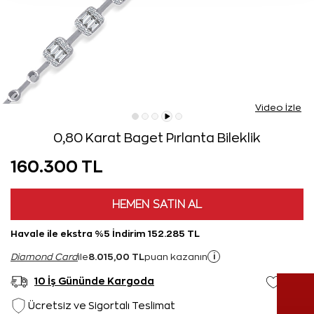
Video İzle
0,80 Karat Baget Pırlanta Bileklik
160.300 TL
HEMEN SATIN AL
Havale ile ekstra %5 İndirim 152.285 TL
8.015,00 TL
i
Diamond Card
ile
puan kazanın
10 İş Gününde Kargoda
Ücretsiz ve Sigortalı Teslimat