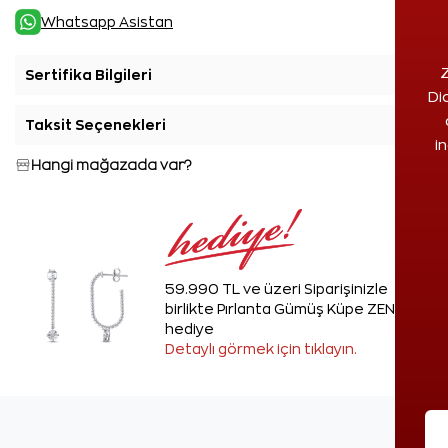
Whatsapp Asistan
Z
Sertifika Bilgileri
+
Di
Taksit Seçenekleri
+
i
Hangi mağazada var?
59.990 TL ve üzeri Siparişinizle
birlikte Pırlanta Gümüş Küpe ZEN'den
hediye
Detaylı görmek için tıklayın.