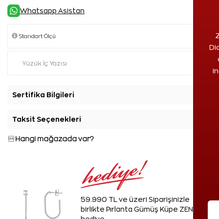
Whatsapp Asistan
Z
Di
i
Sertifika Bilgileri
+
Taksit Seçenekleri
+
Hangi mağazada var?
59.990 TL ve üzeri Siparişinizle
birlikte Pırlanta Gümüş Küpe ZEN'den