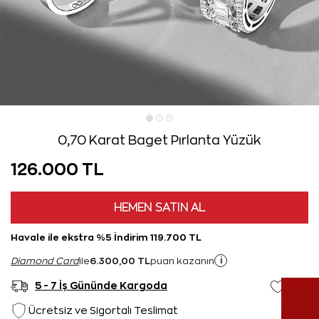
0,70 Karat Baget Pırlanta Yüzük
126.000 TL
HEMEN SATIN AL
Havale ile ekstra %5 İndirim 119.700 TL
6.300,00 TL
i
Diamond Card
ile
puan kazanın
5 - 7 İş Gününde Kargoda
Ücretsiz ve Sigortalı Teslimat