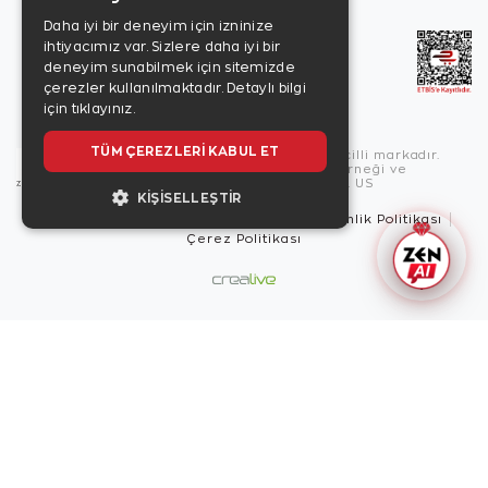
Daha iyi bir deneyim için izninize
ihtiyacımız var. Sizlere daha iyi bir
deneyim sunabilmek için sitemizde
çerezler kullanılmaktadır.
Detaylı bilgi
için tıklayınız.
TÜM ÇEREZLERI KABUL ET
Copyright © 2026, Zen Diamond tescilli markadır.
Zen Diamond Birleşmiş Markalar Derneği ve
Turquality Destek Programı üyesidir. US
KIŞISELLEŞTIR
Kullanım Şartları
Gizlilik İlkeleri
Güvenlik Politikası
Çerez Politikası