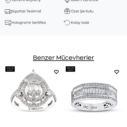
Güvenli Alışveriş
Bakım Garantisi
Sigortalı Teslimat
Özel Şık Kutu
Hologramlı Sertifika
Kolay İade
Benzer Mücevherler
AYNI GÜN
AYNI GÜN
KARGO
KARGO