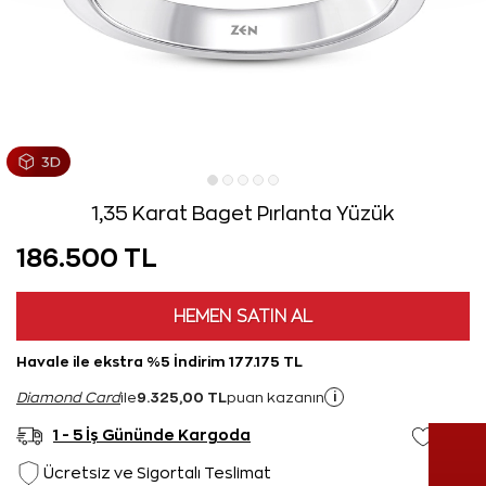
1,35 Karat Baget Pırlanta Yüzük
186.500 TL
HEMEN SATIN AL
Havale ile ekstra %5 İndirim 177.175 TL
9.325,00 TL
i
Diamond Card
ile
puan kazanın
1 - 5 İş Gününde Kargoda
Ücretsiz ve Sigortalı Teslimat