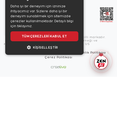
Daha iyi bir deneyim için izninize
ihtiyacımız var. Sizlere daha iyi bir
deneyim sunabilmek için sitemizde
çerezler kullanılmaktadır.
Detaylı bilgi
için tıklayınız.
TÜM ÇEREZLERI KABUL ET
Copyright © 2026, Zen Diamond tescilli markadır.
Zen Diamond Birleşmiş Markalar Derneği ve
Turquality Destek Programı üyesidir. US
KIŞISELLEŞTIR
Kullanım Şartları
Gizlilik İlkeleri
Güvenlik Politikası
Çerez Politikası