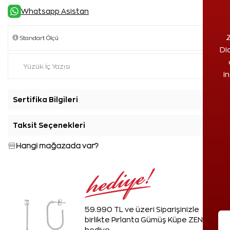
Whatsapp Asistan
Z
Di
i
Sertifika Bilgileri
+
Taksit Seçenekleri
+
Hangi mağazada var?
59.990 TL ve üzeri Siparişinizle
birlikte Pırlanta Gümüş Küpe ZEN'den