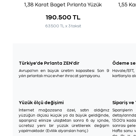
1,38 Karat Baget Pırlanta Yüzük
1,55 Ka
190.500 TL
63.500 TL x 3 taksit
Türkiye'de Pırlanta ZEN'dir
Ödeme se
Avrupa'nın en büyük üretim kapasitesi. Son 9
Havale/EFT
yılın pırlantalı mücevher ihracat şampiyonu.
kartlarıyla al
Yüzük ölçü değişimi
Sipariş ve
İnternet mağazasına özel, satın aldığınız
Siparişler
yüzüğün ölçüsü küçük ya da büyük geldiğinde,
detaylarınd
siparişiniz elinize ulaştıktan sonra 6 ay içinde,
13.00'a kada
ücretsiz yeni bir yüzük üretilerek değişim
sonrası gelen
yapılmaktadır. (Evlilik alyansları hariç.)
Hafta sonu v
de ilk iş g