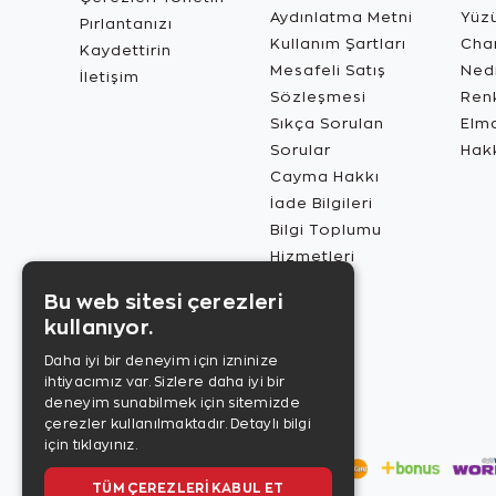
Aydınlatma Metni
Yüz
Pırlantanızı
Kullanım Şartları
Char
Kaydettirin
Mesafeli Satış
Ned
İletişim
Sözleşmesi
Renk
Sıkça Sorulan
Elma
Sorular
Hak
Cayma Hakkı
İade Bilgileri
Bilgi Toplumu
Hizmetleri
Bu web sitesi çerezleri
kullanıyor.
Daha iyi bir deneyim için izninize
ihtiyacımız var. Sizlere daha iyi bir
deneyim sunabilmek için sitemizde
çerezler kullanılmaktadır.
Detaylı bilgi
için tıklayınız.
TÜM ÇEREZLERI KABUL ET