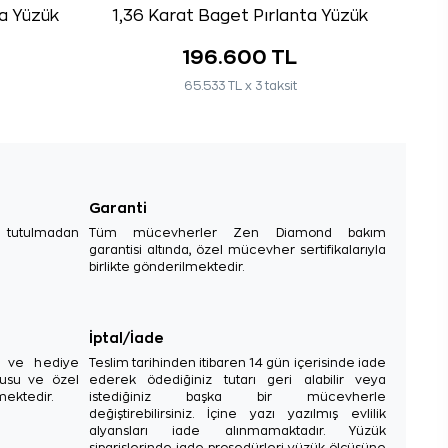
ta Yüzük
1,36 Karat Baget Pırlanta Yüzük
196.600 TL
65.533 TL x 3 taksit
Garanti
e tutulmadan
Tüm mücevherler Zen Diamond bakım
garantisi altında, özel mücevher sertifikalarıyla
birlikte gönderilmektedir.
İptal/İade
sı ve hediye
Teslim tarihinden itibaren 14 gün içerisinde iade
tusu ve özel
ederek ödediğiniz tutarı geri alabilir veya
mektedir.
istediğiniz başka bir mücevherle
değiştirebilirsiniz. İçine yazı yazılmış evlilik
alyansları iade alınmamaktadır. Yüzük
siparişlerinde iade prosedürleri yüzük ölçüsüne