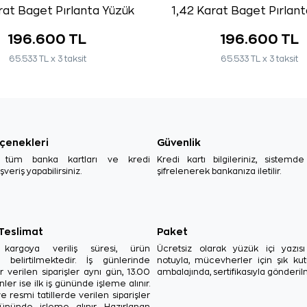
rat Baget Pırlanta Yüzük
1,42 Karat Baget Pırlan
196.600 TL
196.600 TL
65.533 TL x 3 taksit
65.533 TL x 3 taksit
çenekleri
Güvenlik
, tüm banka kartları ve kredi
Kredi kartı bilgileriniz, sistemd
ışveriş yapabilirsiniz.
şifrelenerek bankanıza iletilir.
 Teslimat
Paket
in kargoya veriliş süresi, ürün
Ücretsiz olarak yüzük içi yazı
a belirtilmektedir. İş günlerinde
notuyla, mücevherler için şık ku
r verilen siparişler aynı gün, 13.00
ambalajında, sertifikasıyla gönderil
ler ise ilk iş gününde işleme alınır.
e resmi tatillerde verilen siparişler
ününde işleme alınır. Hazırlanan