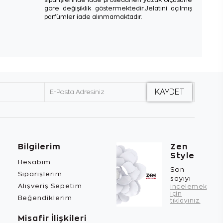
göre değişiklik göstermektedir.Jelatini açılmış
parfümler iade alınmamaktadır.
Bilgilerim
Zen
Style
Hesabım
Son
Siparişlerim
sayıyı
Alışveriş Sepetim
incelemek
için
Beğendiklerim
tıklayınız.
Misafir İlişkileri