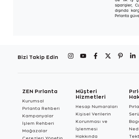
siparişler, 
dışında karg
Pırlanta güve
Bizi Takip Edin
ZEN Pırlanta
Müşteri
Pır
Hizmetleri
Ha
Kurumsal
Hesap Numaraları
Pırl
Pırlanta Rehberi
Kişisel Verilerin
Ser
Kampanyalar
Korunması ve
Bage
İşlem Rehberi
İşlenmesi
Ned
Mağazalar
Hakkında
Tekt
Çerezleri Yönetin