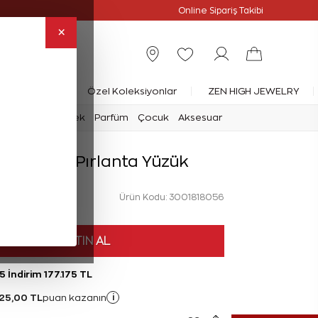
Online Özel
Online Sipariş Takibi
×
rlanta Yüzük
Özel Koleksiyonlar
ZEN HIGH JEWELRY
mark
Saat
Erkek
Parfüm
Çocuk
Aksesuar
rat Baget Pırlanta Yüzük
Ürün Kodu: 3001818056
HEMEN SATIN AL
5 İndirim 177.175 TL
25,00 TL
i
puan kazanın