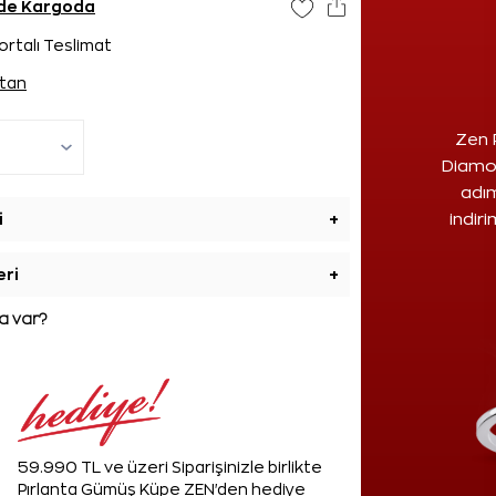
ünde Kargoda
ortalı Teslimat
tan
Zen 
Diamon
adım
i
+
indir
eri
+
 var?
59.990 TL ve üzeri Siparişinizle birlikte
Pırlanta Gümüş Küpe ZEN'den hediye