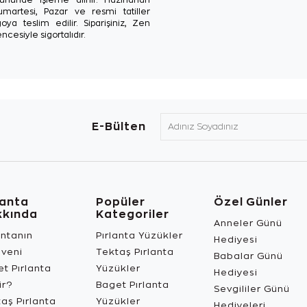
Cumartesi, Pazar ve resmi tatiller
oya teslim edilir. Siparişiniz, Zen
ncesiyle sigortalıdır.
E-Bülten
lanta
Popüler
Özel Günler
kkında
Kategoriler
Anneler Günü
antanın
Pırlanta Yüzükler
Hediyesi
üveni
Tektaş Pırlanta
Babalar Günü
t Pırlanta
Yüzükler
Hediyesi
ir?
Baget Pırlanta
Sevgililer Günü
aş Pırlanta
Yüzükler
Hediyeleri