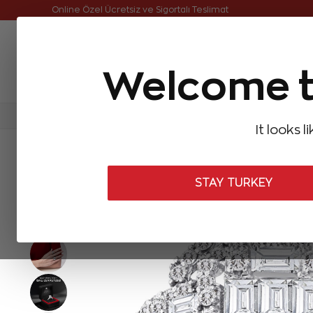
Online Özel Ücretsiz ve Sigortalı Teslimat
Welcome t
FIRSATLAR
Aynı Gün Kargo
Çok Satanlar
Baget Pırlantalar
Pırlanta Yüzükler
Pırlanta K
It looks l
ANASAYFA
Baget Pırlantalar
Baget Pırlanta Yüzükler
1,43 Kar
STAY TURKEY