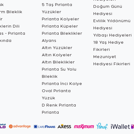
ük
5 Taş Pırlanta
Doğum Günü
m Bileklik
Yüzükler
Hediyesi
ir
Pırlanta Kolyeler
Evlilik Yıldönümü
lerin Dili
Pırlanta Küpeler
Hediyesi
s - Pırlanta
Pırlanta Bileklikler
Yılbaşı Hediyeleri
kında
Alyans
18 Yaş Hediye
Altın Yüzükler
Fikirleri
Altın Kolyeler
Mezuniyet
Altın Bileklikler
Hediyesi Fikirleri
Pırlanta Su Yolu
Bileklik
Pırlanta İnci Kolye
Oval Pırlanta
Yüzük
D Renk Pırlanta
Pırlanta