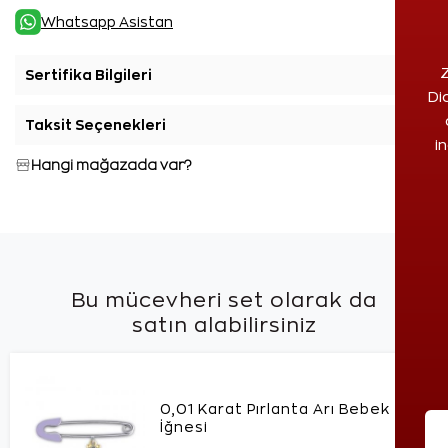
Whatsapp Asistan
Z
Sertifika Bilgileri
+
Di
Taksit Seçenekleri
+
i
Hangi mağazada var?
Bu mücevheri set olarak da
satın alabilirsiniz
0,01 Karat Pırlanta Arı Bebek
İğnesi