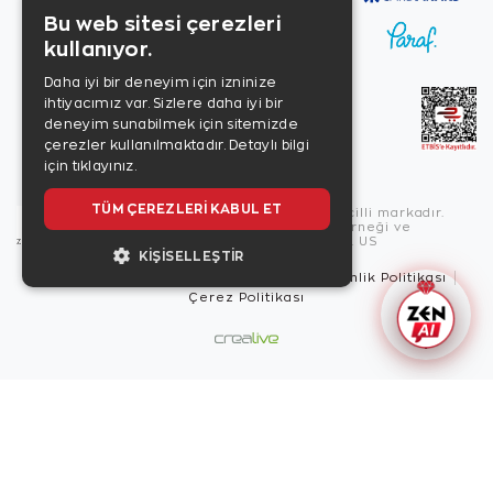
Bu web sitesi çerezleri
kullanıyor.
Daha iyi bir deneyim için izninize
ihtiyacımız var. Sizlere daha iyi bir
deneyim sunabilmek için sitemizde
çerezler kullanılmaktadır.
Detaylı bilgi
için tıklayınız.
TÜM ÇEREZLERI KABUL ET
Copyright © 2026, Zen Diamond tescilli markadır.
Zen Diamond Birleşmiş Markalar Derneği ve
Turquality Destek Programı üyesidir. US
KIŞISELLEŞTIR
Kullanım Şartları
Gizlilik İlkeleri
Güvenlik Politikası
Çerez Politikası