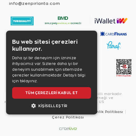
info@zenpirlanta.com
Bu web sitesi çerezleri
kullanıyor.
Daha iyi bir deneyim için izninize
ihtiyacımız var. Sizlere daha iyi bir
deneyim sunabilmek için sitemizde
çerezler kullanılmaktadır.
Detaylı bilgi
için tıklayınız.
TÜM ÇEREZLERI KABUL ET
Copyright © 2026, Zen Diamond tescilli markadır.
Zen Diamond Birleşmiş Markalar Derneği ve
Turquality Destek Programı üyesidir. US
KIŞISELLEŞTIR
Kullanım Şartları
Gizlilik İlkeleri
Güvenlik Politikası
Çerez Politikası