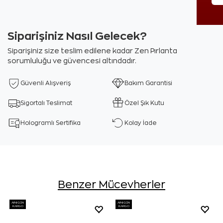
Siparişiniz Nasıl Gelecek?
Siparişiniz size teslim edilene kadar Zen Pırlanta
sorumluluğu ve güvencesi altındadır.
Güvenli Alışveriş
Bakım Garantisi
Sigortalı Teslimat
Özel Şık Kutu
Hologramlı Sertifika
Kolay İade
Benzer Mücevherler
AYNI GÜN
AYNI GÜN
KARGO
KARGO