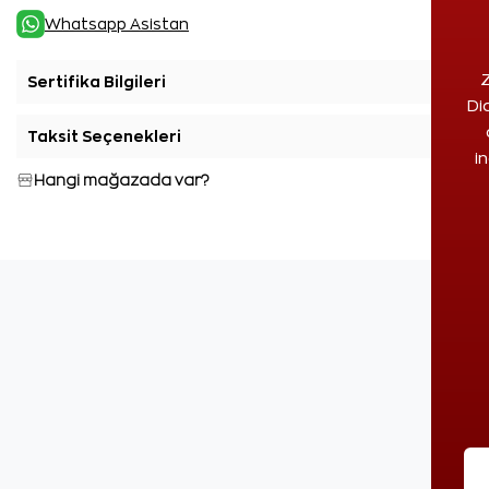
Whatsapp Asistan
Z
Sertifika Bilgileri
+
Di
Taksit Seçenekleri
+
i
Hangi mağazada var?