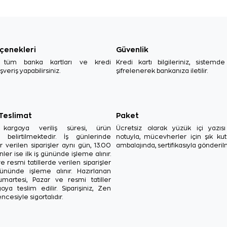
çenekleri
Güvenlik
, tüm banka kartları ve kredi
Kredi kartı bilgileriniz, sistemd
ışveriş yapabilirsiniz.
şifrelenerek bankanıza iletilir.
 Teslimat
Paket
in kargoya veriliş süresi, ürün
Ücretsiz olarak yüzük içi yazı
a belirtilmektedir. İş günlerinde
notuyla, mücevherler için şık ku
r verilen siparişler aynı gün, 13.00
ambalajında, sertifikasıyla gönderil
ler ise ilk iş gününde işleme alınır.
e resmi tatillerde verilen siparişler
ününde işleme alınır. Hazırlanan
Cumartesi, Pazar ve resmi tatiller
oya teslim edilir. Siparişiniz, Zen
ncesiyle sigortalıdır.