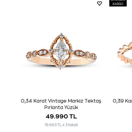
AYNI GÜN
KARGO
0,34 Karat Vintage Markiz Tektaş
0,39 Ka
Pırlanta Yüzük
49.990 TL
16.663 TL x 3 taksit