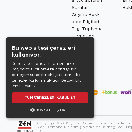
Sıkça Sorulan
Elma
Sorular
Hak
Cayma Hakkı
İade Bilgileri
Bilgi Toplumu
Hizmetleri
Bu web sitesi çerezleri
kullanıyor.
Daha iyi bir deneyim için izninize
ihtiyacımız var. Sizlere daha iyi bir
deneyim sunabilmek için sitemizde
çerezler kullanılmaktadır.
Detaylı bilgi
için tıklayınız.
TÜM ÇEREZLERI KABUL ET
KIŞISELLEŞTIR
Copyright © 2026, Zen Diamond tescilli markadır.
Zen Diamond Birleşmiş Markalar Derneği ve Turqu
US