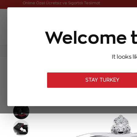
Online Özel Ücretsiz ve Sigortalı Teslimat
Welcome t
FIRSATLAR
Aynı Gün Kargo
Çok Satanlar
Baget Pırlantalar
Pırlanta Yüzükler
Pırlanta K
It looks l
ANASAYFA
Pırlanta Yüzükler
Tasarım Pırlanta Yüzükler
0,22 K
STAY TURKEY