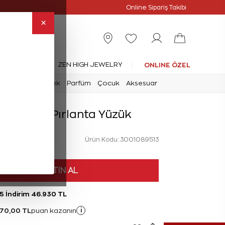
Online Özel
Online Sipariş Takibi
×
leksiyonlar
ZEN HIGH JEWELRY
ONLINE ÖZEL
mark
Saat
Erkek
Parfüm
Çocuk
Aksesuar
arat Düet Pırlanta Yüzük
Ürün Kodu: 3001089513
HEMEN SATIN AL
5 İndirim 46.930 TL
470,00 TL
i
puan kazanın