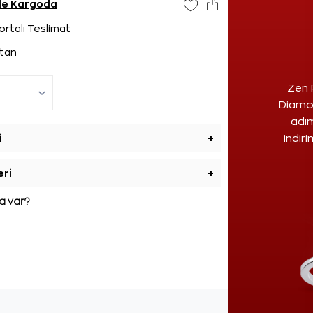
nde Kargoda
ortalı Teslimat
tan
Zen 
Diamon
adım
i
+
indir
eri
+
 var?