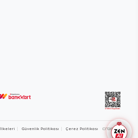
 İlkeleri
Güvenlik Politikası
Çerez Politikası