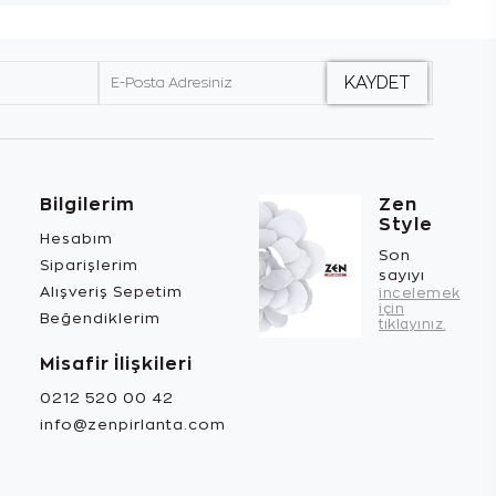
Bilgilerim
Zen
Style
Hesabım
Son
Siparişlerim
sayıyı
Alışveriş Sepetim
incelemek
için
Beğendiklerim
tıklayınız.
Misafir İlişkileri
0212 520 00 42
info@zenpirlanta.com