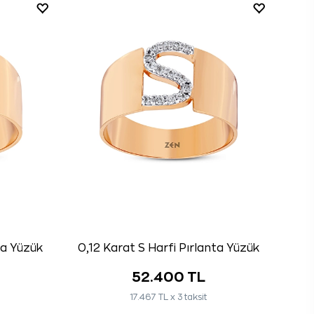
ta Yüzük
0,12 Karat S Harfi Pırlanta Yüzük
52.400 TL
17.467 TL x 3 taksit