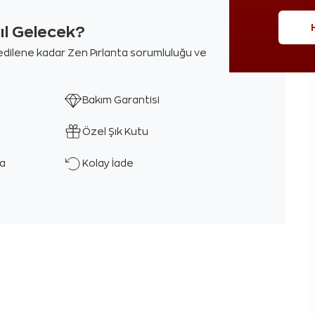
sıl Gelecek?
m edilene kadar Zen Pırlanta sorumluluğu ve
Bakım Garantisi
Özel Şık Kutu
ka
Kolay İade