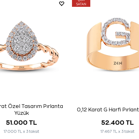
ÇOK
SATAN
rat Özel Tasarım Pırlanta
0,12 Karat G Harfi Pırlan
Yüzük
51.000 TL
52.400 TL
17.000 TL x 3 taksit
17.467 TL x 3 taksit