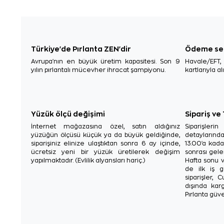
Türkiye'de Pırlanta ZEN'dir
Ödeme se
Avrupa'nın en büyük üretim kapasitesi. Son 9
Havale/EFT
yılın pırlantalı mücevher ihracat şampiyonu.
kartlarıyla al
Yüzük ölçü değişimi
Sipariş ve
İnternet mağazasına özel, satın aldığınız
Siparişler
yüzüğün ölçüsü küçük ya da büyük geldiğinde,
detaylarınd
siparişiniz elinize ulaştıktan sonra 6 ay içinde,
13.00'a kada
ücretsiz yeni bir yüzük üretilerek değişim
sonrası gelen
yapılmaktadır. (Evlilik alyansları hariç.)
Hafta sonu v
de ilk iş g
siparişler, 
dışında karg
Pırlanta güve