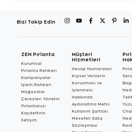
Bizi Takip Edin
ZEN Pırlanta
Müşteri
Pır
Hizmetleri
Ha
Kurumsal
Hesap Numaraları
Pırl
Pırlanta Rehberi
Kişisel Verilerin
Ser
Kampanyalar
Korunması ve
Bage
İşlem Rehberi
İşlenmesi
Ned
Mağazalar
Hakkında
Tekt
Çerezleri Yönetin
Aydınlatma Metni
Yüz
Pırlantanızı
Kullanım Şartları
Char
Kaydettirin
Mesafeli Satış
Ned
İletişim
Sözleşmesi
Renk