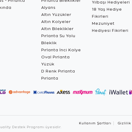
s - Pırlanta
Pırlanta Bileklikler
Yılbaşı Hediyeleri
kında
Alyans
18 Yaş Hediye
Altın Yüzükler
Fikirleri
Altın Kolyeler
Mezuniyet
Altın Bileklikler
Hediyesi Fikirleri
Pırlanta Su Yolu
Bileklik
Pırlanta İnci Kolye
Oval Pırlanta
Yüzük
D Renk Pırlanta
Pırlanta
Kullanım Şartları
Gizlilik
ality Destek Programı üyesidir.