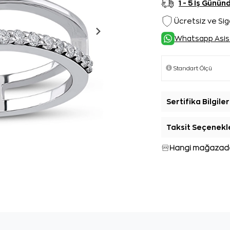
1 - 5 İş Günü
Ücretsiz ve Sig
Whatsapp Asis
Sertifika Bilgiler
Taksit Seçenekl
Hangi mağazada