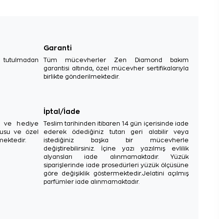
Garanti
e tutulmadan
Tüm mücevherler Zen Diamond bakım
garantisi altında, özel mücevher sertifikalarıyla
birlikte gönderilmektedir.
İptal/İade
sı ve hediye
Teslim tarihinden itibaren 14 gün içerisinde iade
tusu ve özel
ederek ödediğiniz tutarı geri alabilir veya
mektedir.
istediğiniz başka bir mücevherle
değiştirebilirsiniz. İçine yazı yazılmış evlilik
alyansları iade alınmamaktadır. Yüzük
siparişlerinde iade prosedürleri yüzük ölçüsüne
göre değişiklik göstermektedir.Jelatini açılmış
parfümler iade alınmamaktadır.