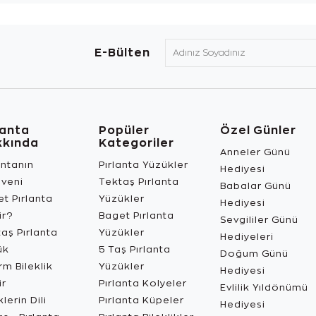
E-Bülten
lanta
Popüler
Özel Günler
kkında
Kategoriler
Anneler Günü
antanın
Pırlanta Yüzükler
Hediyesi
üveni
Tektaş Pırlanta
Babalar Günü
t Pırlanta
Yüzükler
Hediyesi
ir?
Baget Pırlanta
Sevgililer Günü
aş Pırlanta
Yüzükler
Hediyeleri
ük
5 Taş Pırlanta
Doğum Günü
m Bileklik
Yüzükler
Hediyesi
ir
Pırlanta Kolyeler
Evlilik Yıldönümü
lerin Dili
Pırlanta Küpeler
Hediyesi