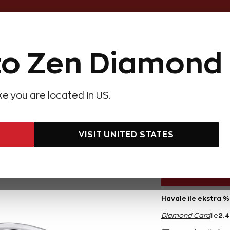
Online Özel 14 Gün Kayıpsız İade
o Zen Diamond
Hediye Önerileri
Evlilik Teklifi
Setler
Özel Ko
olyeler
Pırlanta Küpeler
Pırlanta Bileklikler
Zen Alyans
Forever
ike you are located in US.
arat Düet Pırlanta Yüzük
0,22 K
VISIT UNITED STATES
49.400 TL
Havale ile ekstra %
2.
Diamond Card
ile