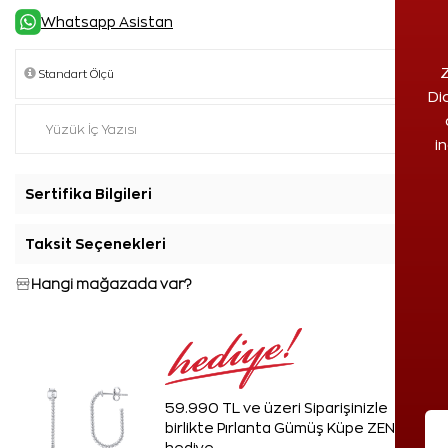
Whatsapp Asistan
Z
Di
i
Sertifika Bilgileri
+
Taksit Seçenekleri
+
Hangi mağazada var?
59.990 TL ve üzeri Siparişinizle
birlikte Pırlanta Gümüş Küpe ZEN'den