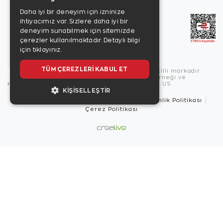
Daha iyi bir deneyim için izninize
ihtiyacımız var. Sizlere daha iyi bir
deneyim sunabilmek için sitemizde
çerezler kullanılmaktadır.
Detaylı bilgi
için tıklayınız.
TÜM ÇEREZLERI KABUL ET
Copyright © 2026, Zen Diamond tescilli markadır.
Zen Diamond Birleşmiş Markalar Derneği ve
Turquality Destek Programı üyesidir. US
KIŞISELLEŞTIR
Kullanım Şartları
Gizlilik İlkeleri
Güvenlik Politikası
Çerez Politikası