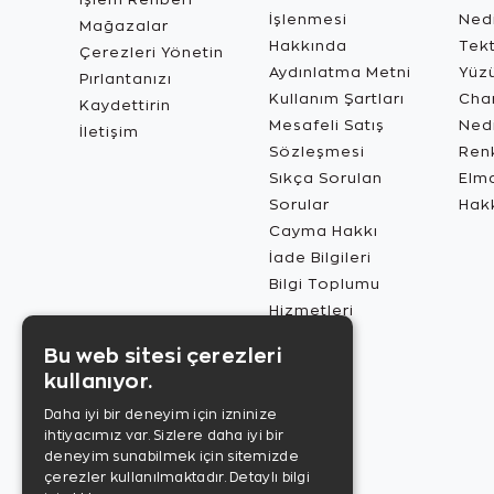
İşlenmesi
Ned
Mağazalar
Hakkında
Tekt
Çerezleri Yönetin
Aydınlatma Metni
Yüz
Pırlantanızı
Kullanım Şartları
Char
Kaydettirin
Mesafeli Satış
Ned
İletişim
Sözleşmesi
Renk
Sıkça Sorulan
Elma
Sorular
Hak
Cayma Hakkı
İade Bilgileri
Bilgi Toplumu
Hizmetleri
Bu web sitesi çerezleri
kullanıyor.
Daha iyi bir deneyim için izninize
ihtiyacımız var. Sizlere daha iyi bir
deneyim sunabilmek için sitemizde
çerezler kullanılmaktadır.
Detaylı bilgi