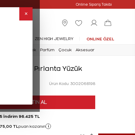
Online Özel
Online Sipariş Takibi
×
leksiyonlar
ZEN HIGH JEWELRY
ONLINE ÖZEL
mark
Saat
Erkek
Parfüm
Çocuk
Aksesuar
at Tektaş Pırlanta Yüzük
Ürün Kodu: 3002068198
HEMEN SATIN AL
5 İndirim 96.425 TL
75,00 TL
i
puan kazanın