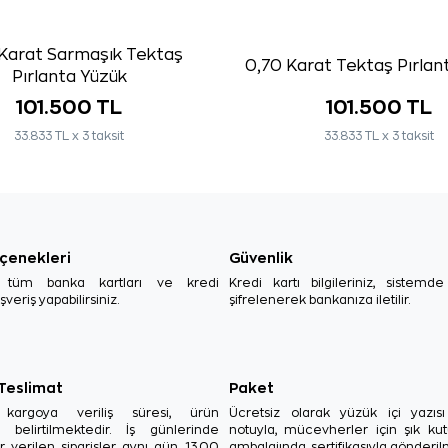
Karat Sarmaşık Tektaş
0,70 Karat Tektaş Pırlan
Pırlanta Yüzük
101.500 TL
101.500 TL
33.833 TL x 3 taksit
33.833 TL x 3 taksit
çenekleri
Güvenlik
, tüm banka kartları ve kredi
Kredi kartı bilgileriniz, sistemd
ışveriş yapabilirsiniz.
şifrelenerek bankanıza iletilir.
 Teslimat
Paket
in kargoya veriliş süresi, ürün
Ücretsiz olarak yüzük içi yazı
a belirtilmektedir. İş günlerinde
notuyla, mücevherler için şık ku
r verilen siparişler aynı gün, 13.00
ambalajında, sertifikasıyla gönderil