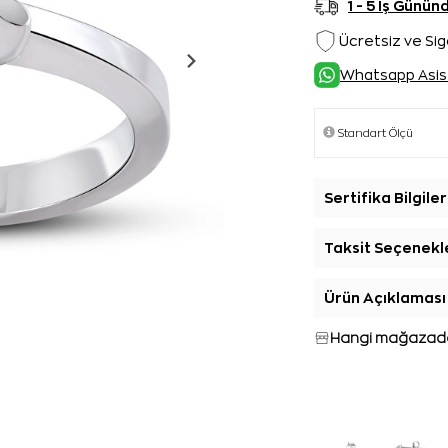
1 - 5 İş Günü
Ücretsiz ve Sig
Whatsapp Asis
Sertifika Bilgiler
Taksit Seçenekl
Ürün Açıklaması
Hangi mağazada