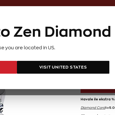
Online Özel 14 Gün Kayıpsız İade
o Zen Diamond
Hediye Önerileri
Evlilik Teklifi
Setler
Özel Ko
olyeler
Pırlanta Küpeler
Pırlanta Bileklikler
Zen Alyans
Forever
ike you are located in US.
rat Tektaş Pırlanta Yüzük
0,70 Kar
VISIT UNITED STATES
101.500 TL
Havale ile ekstra %
5.0
Diamond Card
ile