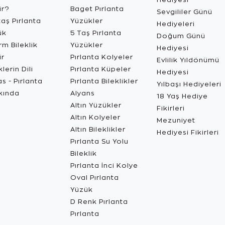
ir?
Baget Pırlanta
Sevgililer Günü
aş Pırlanta
Yüzükler
Hediyeleri
ük
5 Taş Pırlanta
Doğum Günü
m Bileklik
Yüzükler
Hediyesi
ir
Pırlanta Kolyeler
Evlilik Yıldönümü
lerin Dili
Pırlanta Küpeler
Hediyesi
s - Pırlanta
Pırlanta Bileklikler
Yılbaşı Hediyeleri
kında
Alyans
18 Yaş Hediye
Altın Yüzükler
Fikirleri
Altın Kolyeler
Mezuniyet
Altın Bileklikler
Hediyesi Fikirleri
Pırlanta Su Yolu
Bileklik
Pırlanta İnci Kolye
Oval Pırlanta
Yüzük
D Renk Pırlanta
Pırlanta