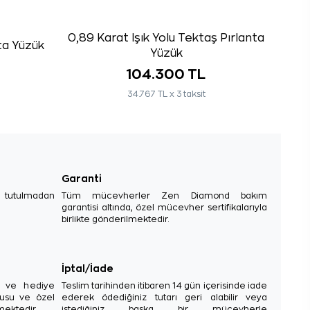
0,89 Karat Işık Yolu Tektaş Pırlanta
ta Yüzük
Yüzük
104.300 TL
34.767 TL x 3 taksit
Garanti
e tutulmadan
Tüm mücevherler Zen Diamond bakım
garantisi altında, özel mücevher sertifikalarıyla
birlikte gönderilmektedir.
İptal/İade
sı ve hediye
Teslim tarihinden itibaren 14 gün içerisinde iade
tusu ve özel
ederek ödediğiniz tutarı geri alabilir veya
mektedir.
istediğiniz başka bir mücevherle