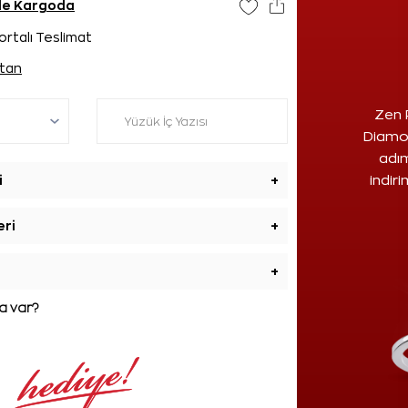
nde Kargoda
ortalı Teslimat
tan
Zen 
Diamon
adım
i
+
indir
eri
+
+
 var?