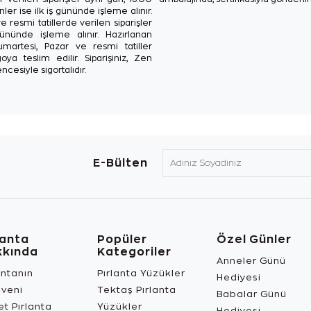
ler ise ilk iş gününde işleme alınır.
e resmi tatillerde verilen siparişler
ününde işleme alınır. Hazırlanan
Cumartesi, Pazar ve resmi tatiller
oya teslim edilir. Siparişiniz, Zen
ncesiyle sigortalıdır.
E-Bülten
lanta
Popüler
Özel Günler
kkında
Kategoriler
Anneler Günü
antanın
Pırlanta Yüzükler
Hediyesi
üveni
Tektaş Pırlanta
Babalar Günü
t Pırlanta
Yüzükler
Hediyesi