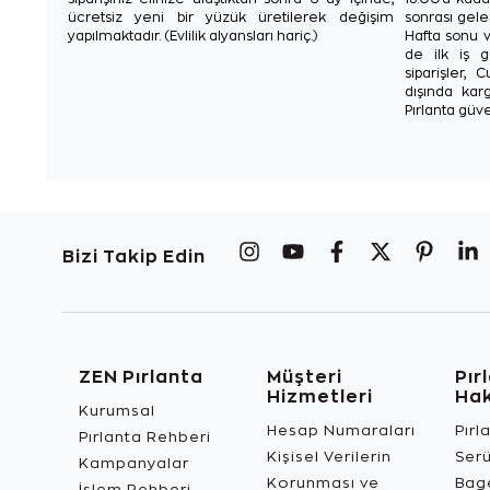
ücretsiz yeni bir yüzük üretilerek değişim
sonrası gelen
yapılmaktadır. (Evlilik alyansları hariç.)
Hafta sonu v
de ilk iş g
siparişler, 
dışında karg
Pırlanta güve
Bizi Takip Edin
ZEN Pırlanta
Müşteri
Pır
Hizmetleri
Ha
Kurumsal
Hesap Numaraları
Pırl
Pırlanta Rehberi
Kişisel Verilerin
Ser
Kampanyalar
Korunması ve
Bage
İşlem Rehberi