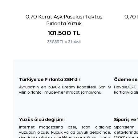
0,70 Karat Aşk Pusulası Tektaş
0,70 
Pırlanta Yüzük
101.500 TL
33.833 TL x 3 taksit
Türkiye'de Pırlanta ZEN'dir
Ödeme se
Avrupa'nın en büyük üretim kapasitesi. Son 9
Havale/EFT
yılın pırlantalı mücevher ihracat şampiyonu.
kartlarıyla al
Yüzük ölçü değişimi
Sipariş ve
İnternet mağazasına özel, satın aldığınız
Siparişler
yüzüğün ölçüsü küçük ya da büyük geldiğinde,
detaylarınd
siparişiniz elinize ulaştıktan sonra 6 ay içinde,
13.00'a kada