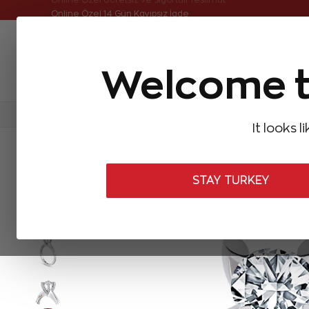
Online Özel Ücretsiz ve Sigortalı Teslimat
Online Özel 14 Gün Kayıpsız İade
Welcome t
FIRSATLAR
Aynı Gün Kargo
Çok Satanlar
Baget Pırlantalar
Pırlanta Yüzükler
Pırlanta K
It looks l
ANASAYFA
Pırlanta Yüzükler
Tektaş Pırlanta Yüzükler
0,70 Ka
STAY TURKEY