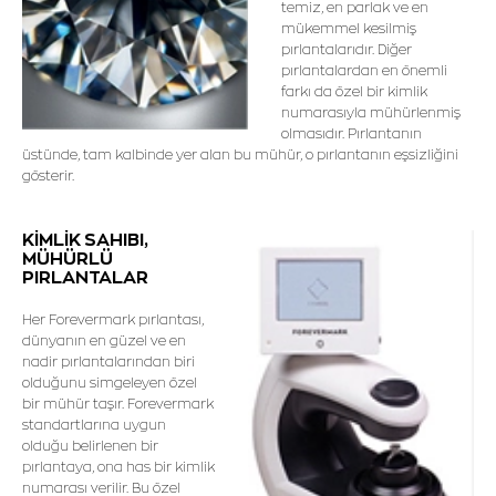
temiz, en parlak ve en
mükemmel kesilmiş
pırlantalarıdır. Diğer
pırlantalardan en önemli
farkı da özel bir kimlik
numarasıyla mühürlenmiş
olmasıdır. Pırlantanın
üstünde, tam kalbinde yer alan bu mühür, o pırlantanın eşsizliğini
gösterir.
KİMLİK SAHIBI,
MÜHÜRLÜ
PIRLANTALAR
Her Forevermark pırlantası,
dünyanın en güzel ve en
nadir pırlantalarından biri
olduğunu simgeleyen özel
bir mühür taşır. Forevermark
standartlarına uygun
olduğu belirlenen bir
pırlantaya, ona has bir kimlik
numarası verilir. Bu özel