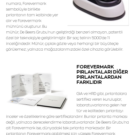
numara, Forevermark
sembolüyle birlikte
pırlantanın tam kalbinde yer
alır ve Forevermark
mührünü oluşturur. Bu
mühür, De Beers Grubu’nun geliştirdiği benzeri olmayan, patentli
özel bir teknolojiyle geliştirilmiştir. Bir saç telinin 5000’de 1’i
inceliğindedir. Mühür, çıplak gözle veya herhangi bir büyüteçle
görülemez; yalnızca mağazalarımızdaki özel cihazla görülebilir.
FOREVERMARK
PIRLANTALARI DİĞER
PIRLANTALARDAN
FARKLIDIR
GIA ve HRD gibi, pırlantalara
sertifika veren kuruluşlar,
laboratuvarlarına gelen her
tür ve kaliteden pırlantayı
inceler ve özelliklerine göre sertifikalandırır. Bunlar pırlanta markası
değil, yalnızca derecelendirme laboratuvarlarıdır. De Beers Grubu'na
ait Forevermark ise, dünyadaki tek pırlanta markasıdır. Bir
pırlantanın Forevermark olabilmesi için yüksek Forevermark