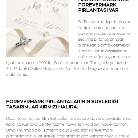
FOREVERMARK
PIRLANTASI VAR
Bir Forevermark pırlantasına
sahip olmak dünyanın en
güzel, en nadir ve en özenle
seçilmiş pırlantalarından
birine sahip olmak demektir.
Tüm bu üstün özelliklerine
rağmen diğer taşlarımızdan
fiyat farkı sadece %10'dur. Bu özel pırlantaları Türkiye'de yalnızca
Zen Pırlanta Online Mağaza ve Zen Pırlanta Mağazalarından satın
alabilirsiniz.
FOREVERMARK PIRLANTALARININ SÜSLEDİĞİ
TASARIMLAR KIRMIZI HALIDA...
Oscar törenlerinde, film festivallerinde ve özel davetlerde aralarında
Karolina Kurkova, Jenifer Garner, Gwyneth Paltrow, Nicole Kidman,
Uma Thurman gibi isimlerin olduğu yıldızlar, Forevermark
pırlantalarının oluşturduğu tasarımlarla göz kamaştırıyor. Michelle