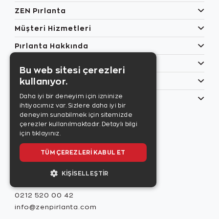
ZEN Pırlanta
Müşteri Hizmetleri
Pırlanta Hakkında
Popüler Kategoriler
Bu web sitesi çerezleri
kullanıyor.
Özel Günler
Daha iyi bir deneyim için izninize
Bilgilerim
ihtiyacımız var. Sizlere daha iyi bir
Zen Style
deneyim sunabilmek için sitemizde
Son sayıyı
çerezler kullanılmaktadır.
Detaylı bilgi
incelemek için
için tıklayınız.
tıklayınız.
TÜM ÇEREZLERI KABUL ET
KIŞISELLEŞTIR
Misafir İlişkileri
0212 520 00 42
info@zenpirlanta.com