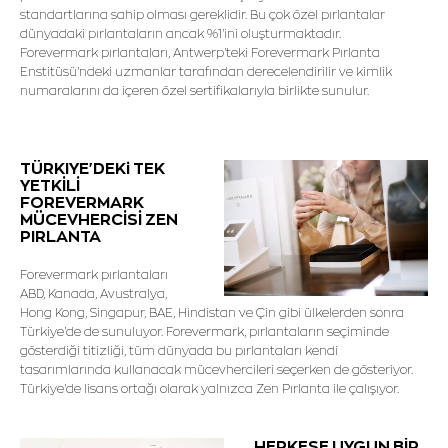
standartlarına sahip olması gereklidir. Bu çok özel pırlantalar
dünyadaki pırlantaların ancak %1'ini oluşturmaktadır.
Forevermark pırlantaları, Antwerp'teki Forevermark Pırlanta
Enstitüsü'ndeki uzmanlar tarafından derecelendirilir ve kimlik
numaralarını da içeren özel sertifikalarıyla birlikte sunulur.
TÜRKIYE'DEKi TEK
YETKİLİ
FOREVERMARK
MÜCEVHERCİSİ ZEN
PIRLANTA
Forevermark pırlantaları
ABD, Kanada, Avustralya,
Hong Kong, Singapur, BAE, Hindistan ve Çin gibi ülkelerden sonra
Türkiye'de de sunuluyor. Forevermark, pırlantaların seçiminde
gösterdiği titizliği, tüm dünyada bu pırlantaları kendi
tasarımlarında kullanacak mücevhercileri seçerken de gösteriyor.
Türkiye'de lisans ortağı olarak yalnızca Zen Pırlanta ile çalışıyor.
HERKESE UYGUN BİR