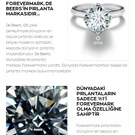
FOREVERMARK, DE
BEERS'İN PIRLANTA
MARKASIDIR...
De Beers, 125 yıllık
deneyimiyle dünyanın en
büyük pırlanta üreticisi ve
birçok madenin sahibidir;
kısacası dünyanın pırlanta
imparatorudur. De Beers,
dünyadaki ilk pırlanta
markası Forevermark'ı yarattı. Dünyada Forevermark'tan başka bir
pırlanta markası bulunmamaktadır.
DÜNYADAKİ
PIRLANTALARIN
SADECE %1'İ
FOREVERMARK
OLMA ÖZELLİĞİNE
SAHİPTİR
Forevermark pırlantaları
dünyanın en beyaz, en