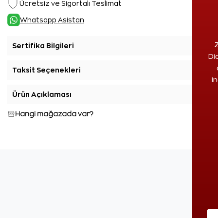
Ücretsiz ve Sigortalı Teslimat
Whatsapp Asistan
Z
Sertifika Bilgileri
+
Di
Taksit Seçenekleri
+
i
Ürün Açıklaması
+
Hangi mağazada var?