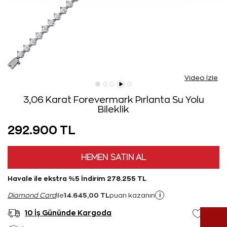
Video İzle
3,06 Karat Forevermark Pırlanta Su Yolu
Bileklik
292.900 TL
HEMEN SATIN AL
Havale ile ekstra %5 İndirim 278.255 TL
14.645,00 TL
i
Diamond Card
ile
puan kazanın
10 İş Gününde Kargoda