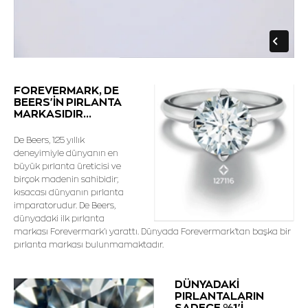
FOREVERMARK, DE
BEERS'İN PIRLANTA
MARKASIDIR...
De Beers, 125 yıllık
deneyimiyle dünyanın en
büyük pırlanta üreticisi ve
birçok madenin sahibidir;
kısacası dünyanın pırlanta
imparatorudur. De Beers,
dünyadaki ilk pırlanta
markası Forevermark'ı yarattı. Dünyada Forevermark'tan başka bir
pırlanta markası bulunmamaktadır.
DÜNYADAKİ
PIRLANTALARIN
SADECE %1'İ