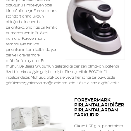
olduğunu simgeleyen özel
bir mühür taşır. Forevermark
standartlarına uygun
olduğu belirlenen bir
pırlantaya, ona has bir kimlik
numarası verilir. Bu özel
numara, Forevermark
sembolüyle birlikte
pırlantanın tam kalbinde yer
alır ve Forevermark
mührünü oluşturur. Bu
mühür, De Beers Grubu’nun geliştirdiği benzeri olmayan, patentli
özel bir teknolojiyle geliştirilmiştir. Bir saç telinin 5000’de 1’i
inceliğindedir. Mühür, çıplak gözle veya herhangi bir büyüteçle
görülemez; yalnızca mağazalarımızdaki özel cihazla görülebilir.
FOREVERMARK
PIRLANTALARI DİĞER
PIRLANTALARDAN
FARKLIDIR
GIA ve HRD gibi, pırlantalara