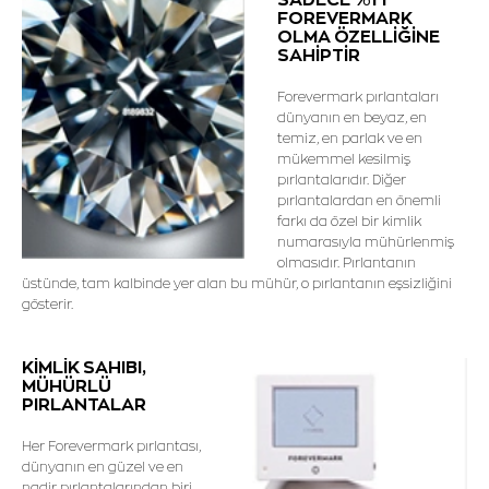
FOREVERMARK
OLMA ÖZELLİĞİNE
SAHİPTİR
Forevermark pırlantaları
dünyanın en beyaz, en
temiz, en parlak ve en
mükemmel kesilmiş
pırlantalarıdır. Diğer
pırlantalardan en önemli
farkı da özel bir kimlik
numarasıyla mühürlenmiş
olmasıdır. Pırlantanın
üstünde, tam kalbinde yer alan bu mühür, o pırlantanın eşsizliğini
gösterir.
KİMLİK SAHIBI,
MÜHÜRLÜ
PIRLANTALAR
Her Forevermark pırlantası,
dünyanın en güzel ve en
nadir pırlantalarından biri