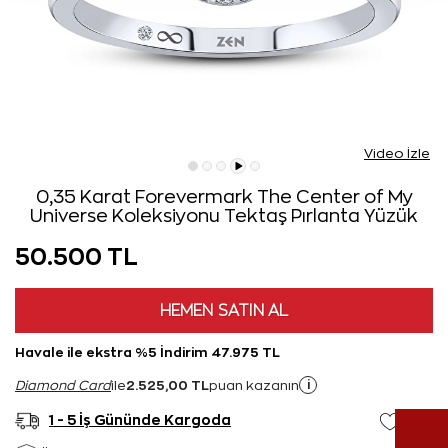
Video İzle
0,35 Karat Forevermark The Center of My
Universe Koleksiyonu Tektaş Pırlanta Yüzük
50.500 TL
HEMEN SATIN AL
Havale ile ekstra %5 İndirim 47.975 TL
2.525,00 TL
i
Diamond Card
ile
puan kazanın
1 - 5 İş Gününde Kargoda