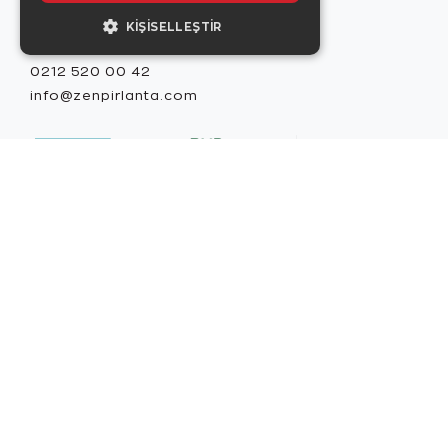
KIŞISELLEŞTIR
Misafir İlişkileri
0212 520 00 42
info@zenpirlanta.com
Copyright © 2026, Zen Diamond tescilli markadır.
Zen Diamond Birleşmiş Markalar Derneği ve
Turquality Destek Programı üyesidir. US