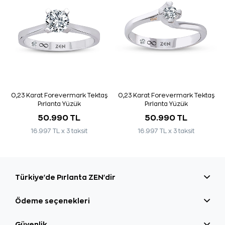
0,23 Karat Forevermark Tektaş
0,23 Karat Forevermark Tektaş
Pırlanta Yüzük
Pırlanta Yüzük
50.990 TL
50.990 TL
16.997 TL x 3 taksit
16.997 TL x 3 taksit
Türkiye'de Pırlanta ZEN'dir
Ödeme seçenekleri
Güvenlik