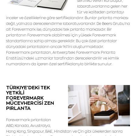
sertifika veren kuruluşlar,
laboratuvarlarına gelen her
tür ve kaliteden pırlantayı
inceler ve özelliklerine göre sertifikalandırır. Bunlar pırlanta markası
değil, yalnızca derecelendirme laboratuvarlarıdır. De Beers Grubu'na
ait Forevermark ise, dünyadaki tek pırlanta markasıdır. Bir
pırlantanın Forevermark olabilmesi için yüksek Forevermark
standartlarına sahip olması gereklidir. Bu çok özel pırlantalar
dünyadaki pırlantaların ancak %1'ini oluşturmaktadır.
Forevermark pırlantaları, Antwerp'teki Forevermark Pırlanta
Enstitüsü'ndeki uzmanlar tarafından derecelendirilir ve kimlik
numaralarını da içeren özel sertifikalarıyla birlikte sunulur.
TÜRKIYE'DEKi TEK
YETKİLİ
FOREVERMARK
MÜCEVHERCİSİ ZEN
PIRLANTA
Forevermark pırlantaları
ABD, Kanada, Avustralya,
Hong Kong, Singapur, BAE, Hindistan ve Çin gibi ülkelerden sonra