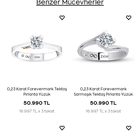
Benzer Mücevherler
0,23 Karat Forevermark Tektaş
0,23 Karat Forevermark
Pırlanta Yüzük
Sarmaşık Tektaş Pırlanta Yüzük
50.990 TL
50.990 TL
16.997 TL x 3 taksit
16.997 TL x 3 taksit