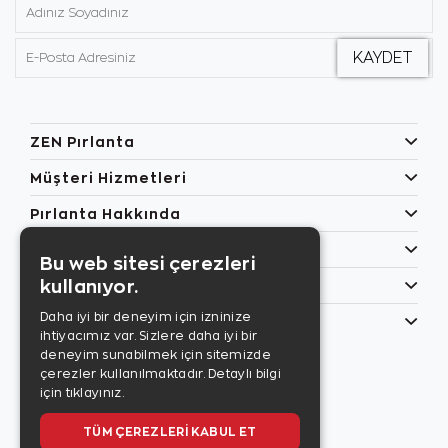
ZEN Pırlanta
Müşteri Hizmetleri
Pırlanta Hakkında
Popüler Kategoriler
Bu web sitesi çerezleri
kullanıyor.
Özel Günler
Daha iyi bir deneyim için izninize
Bilgilerim
ihtiyacımız var. Sizlere daha iyi bir
Zen Style
deneyim sunabilmek için sitemizde
Son sayıyı
çerezler kullanılmaktadır.
Detaylı bilgi
incelemek için
için tıklayınız.
tıklayınız.
TÜM ÇEREZLERI KABUL ET