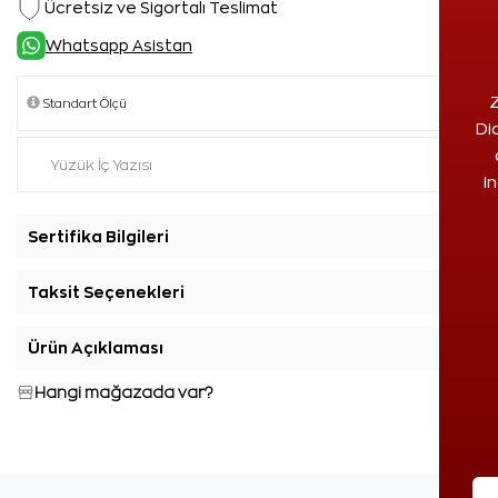
Ücretsiz ve Sigortalı Teslimat
Whatsapp Asistan
Z
Di
i
Sertifika Bilgileri
+
Taksit Seçenekleri
+
Ürün Açıklaması
+
Hangi mağazada var?