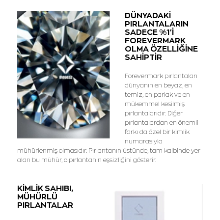
DÜNYADAKİ
PIRLANTALARIN
SADECE %1'İ
FOREVERMARK
OLMA ÖZELLİĞİNE
SAHİPTİR
Forevermark pırlantaları
dünyanın en beyaz, en
temiz, en parlak ve en
mükemmel kesilmiş
pırlantalarıdır. Diğer
pırlantalardan en önemli
farkı da özel bir kimlik
numarasıyla
mühürlenmiş olmasıdır. Pırlantanın üstünde, tam kalbinde yer
alan bu mühür, o pırlantanın eşsizliğini gösterir.
KİMLİK SAHIBI,
MÜHÜRLÜ
PIRLANTALAR