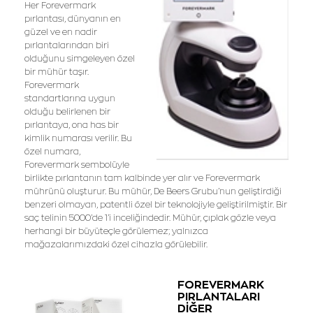
Her Forevermark
pırlantası, dünyanın en
güzel ve en nadir
pırlantalarından biri
olduğunu simgeleyen özel
bir mühür taşır.
Forevermark
standartlarına uygun
olduğu belirlenen bir
pırlantaya, ona has bir
kimlik numarası verilir. Bu
özel numara,
Forevermark sembolüyle
birlikte pırlantanın tam kalbinde yer alır ve Forevermark
mührünü oluşturur. Bu mühür, De Beers Grubu’nun geliştirdiği
benzeri olmayan, patentli özel bir teknolojiyle geliştirilmiştir. Bir
saç telinin 5000’de 1’i inceliğindedir. Mühür, çıplak gözle veya
herhangi bir büyüteçle görülemez; yalnızca
mağazalarımızdaki özel cihazla görülebilir.
FOREVERMARK
PIRLANTALARI
DİĞER