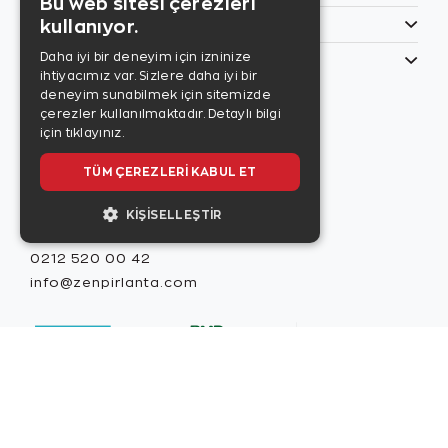
Bu web sitesi çerezleri
kullanıyor.
Özel Günler
Daha iyi bir deneyim için izninize
Bilgilerim
ihtiyacımız var. Sizlere daha iyi bir
Zen Style
deneyim sunabilmek için sitemizde
Son sayıyı
çerezler kullanılmaktadır.
Detaylı bilgi
incelemek için
için tıklayınız.
tıklayınız.
TÜM ÇEREZLERI KABUL ET
KIŞISELLEŞTIR
Misafir İlişkileri
0212 520 00 42
info@zenpirlanta.com