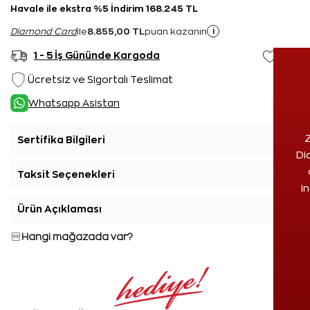
Havale ile ekstra %5 İndirim 168.245 TL
8.855,00 TL
i
Diamond Card
ile
puan kazanın
1 - 5 İş Gününde Kargoda
Ücretsiz ve Sigortalı Teslimat
Whatsapp Asistan
Z
Sertifika Bilgileri
+
Di
Taksit Seçenekleri
+
i
Ürün Açıklaması
+
Hangi mağazada var?