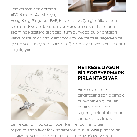
Forevermark pırlantaları
ABD, Kanada, Avustralya,
Hong Kong, Singapur, BAE, Hindistan ve Çin gibi ülkelerden
sonra Türkiye'de de sunuluyor. Forevermark, pırlantaların
seçiminde gösterdiği titizliği, tüm dünyada bu pırlantaları
kendi tasarımlarında kullanacak mücevhercileri seçerken de
gösteriyor. Türkiye'de lisans ortağı olarak yalnızca Zen Pırlanta
ile çalışıyor.
HERKESE UYGUN
BİR FOREVERMARK
PIRLANTASI VAR
Bir Forevermark
pırlantasına sahip olmak
dünyanın en güzel, en
nadir ve en özenle
seçilmiş pırlantalarından
birine sahip olmak
demektir. Tüm bu üstün özelliklerine rağmen diğer
taşlarımızdan fiyat farkı sadece %10'dur. Bu özel pırlantaları
Türkiye'de yalnızca Zen Pırlanta Online Mağaza ve Zen