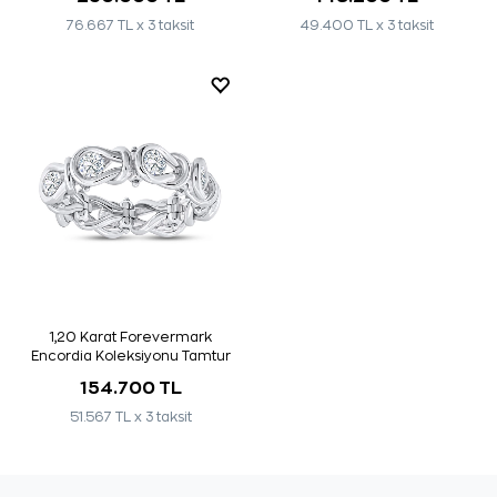
76.667 TL x 3 taksit
49.400 TL x 3 taksit
1,20 Karat Forevermark
Encordia Koleksiyonu Tamtur
Pırlanta Yüzük
154.700 TL
51.567 TL x 3 taksit