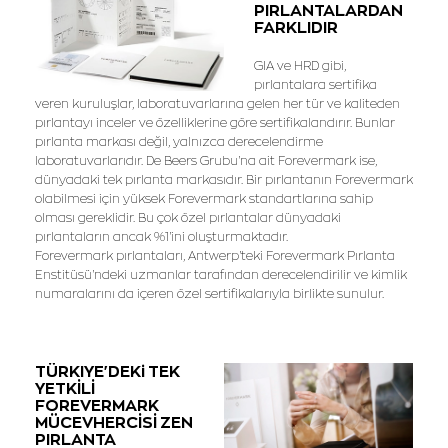
PIRLANTALARDAN
FARKLIDIR
GIA ve HRD gibi,
pırlantalara sertifika
veren kuruluşlar, laboratuvarlarına gelen her tür ve kaliteden
pırlantayı inceler ve özelliklerine göre sertifikalandırır. Bunlar
pırlanta markası değil, yalnızca derecelendirme
laboratuvarlarıdır. De Beers Grubu'na ait Forevermark ise,
dünyadaki tek pırlanta markasıdır. Bir pırlantanın Forevermark
olabilmesi için yüksek Forevermark standartlarına sahip
olması gereklidir. Bu çok özel pırlantalar dünyadaki
pırlantaların ancak %1'ini oluşturmaktadır.
Forevermark pırlantaları, Antwerp'teki Forevermark Pırlanta
Enstitüsü'ndeki uzmanlar tarafından derecelendirilir ve kimlik
numaralarını da içeren özel sertifikalarıyla birlikte sunulur.
TÜRKIYE'DEKi TEK
YETKİLİ
FOREVERMARK
MÜCEVHERCİSİ ZEN
PIRLANTA