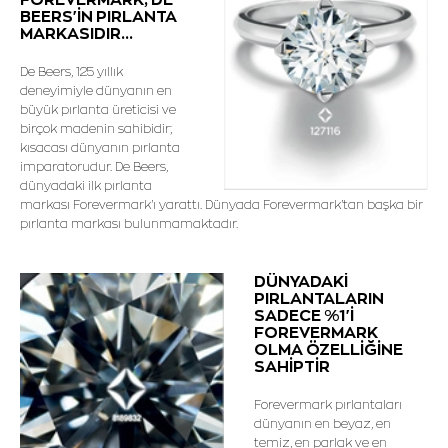
BEERS'İN PIRLANTA
MARKASIDIR...
De Beers, 125 yıllık
deneyimiyle dünyanın en
büyük pırlanta üreticisi ve
birçok madenin sahibidir;
kısacası dünyanın pırlanta
imparatorudur. De Beers,
dünyadaki ilk pırlanta
markası Forevermark'ı yarattı. Dünyada Forevermark'tan başka bir
pırlanta markası bulunmamaktadır.
DÜNYADAKİ
PIRLANTALARIN
SADECE %1'İ
FOREVERMARK
OLMA ÖZELLİĞİNE
SAHİPTİR
Forevermark pırlantaları
dünyanın en beyaz, en
temiz, en parlak ve en