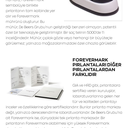
sembolüyle birlikte
pırlantanın tam kalbinde yer
alır ve Forevermark
mührünü oluşturur. Bu
mühür, De Beers Grubu’nun geliştirdiği benzeri olmayan, patentli
özel bir teknolojiyle geliştirilmiştir. Bir saç telinin 5000’de 1’i
inceliğindedir. Mühür, çıplak gözle veya herhangi bir büyüteçle
görülemez; yalnızca mağazalarımızdaki özel cihazla görülebilir.
FOREVERMARK
PIRLANTALARI DİĞER
PIRLANTALARDAN
FARKLIDIR
GIA ve HRD gibi, pırlantalara
sertifika veren kuruluşlar,
laboratuvarlarına gelen her
tür ve kaliteden pırlantayı
inceler ve özelliklerine göre sertifikalandırır. Bunlar pırlanta markası
değil, yalnızca derecelendirme laboratuvarlarıdır. De Beers Grubu'na
ait Forevermark ise, dünyadaki tek pırlanta markasıdır. Bir
pırlantanın Forevermark olabilmesi için yüksek Forevermark