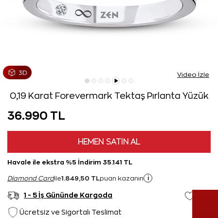
Video İzle
0,19 Karat Forevermark Tektaş Pırlanta Yüzük
36.990 TL
HEMEN SATIN AL
Havale ile ekstra %5 İndirim 35.141 TL
1.849,50 TL
i
Diamond Card
ile
puan kazanın
1 - 5 İş Gününde Kargoda
Ücretsiz ve Sigortalı Teslimat