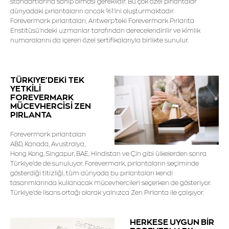
standartlarına sahip olması gereklidir. Bu çok özel pırlantalar
dünyadaki pırlantaların ancak %1'ini oluşturmaktadır.
Forevermark pırlantaları, Antwerp'teki Forevermark Pırlanta
Enstitüsü'ndeki uzmanlar tarafından derecelendirilir ve kimlik
numaralarını da içeren özel sertifikalarıyla birlikte sunulur.
TÜRKIYE'DEKi TEK
YETKİLİ
FOREVERMARK
MÜCEVHERCİSİ ZEN
PIRLANTA
Forevermark pırlantaları
ABD, Kanada, Avustralya,
Hong Kong, Singapur, BAE, Hindistan ve Çin gibi ülkelerden sonra
Türkiye'de de sunuluyor. Forevermark, pırlantaların seçiminde
gösterdiği titizliği, tüm dünyada bu pırlantaları kendi
tasarımlarında kullanacak mücevhercileri seçerken de gösteriyor.
Türkiye'de lisans ortağı olarak yalnızca Zen Pırlanta ile çalışıyor.
HERKESE UYGUN BİR