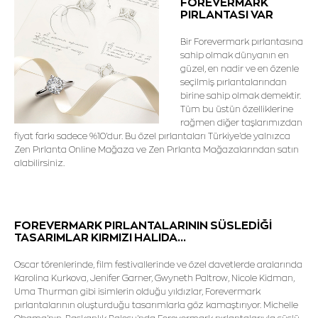
FOREVERMARK
PIRLANTASI VAR
Bir Forevermark pırlantasına
sahip olmak dünyanın en
güzel, en nadir ve en özenle
seçilmiş pırlantalarından
birine sahip olmak demektir.
Tüm bu üstün özelliklerine
rağmen diğer taşlarımızdan
fiyat farkı sadece %10'dur. Bu özel pırlantaları Türkiye'de yalnızca
Zen Pırlanta Online Mağaza ve Zen Pırlanta Mağazalarından satın
alabilirsiniz.
FOREVERMARK PIRLANTALARININ SÜSLEDİĞİ
TASARIMLAR KIRMIZI HALIDA...
Oscar törenlerinde, film festivallerinde ve özel davetlerde aralarında
Karolina Kurkova, Jenifer Garner, Gwyneth Paltrow, Nicole Kidman,
Uma Thurman gibi isimlerin olduğu yıldızlar, Forevermark
pırlantalarının oluşturduğu tasarımlarla göz kamaştırıyor. Michelle