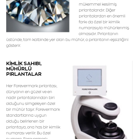
mükemmel kesilmiş
pırlantalarıdır. Diğer
pırlantalardan en önemli
farkı da özel bir kimlik
numarasıyla mühürlenmiş
olmasıdır. Pırlantanın
üstünde, tam kalbinde yer alan bu mühür, o pırlantanın eşsizliğini
gösterir.
KİMLİK SAHIBI,
MÜHÜRLÜ
PIRLANTALAR
Her Forevermark pırlantası,
dünyanın en güzel ve en
nadir pırlantalarından biri
olduğunu simgeleyen özel
bir mühür taşır. Forevermark
standartlarına uygun
olduğu belirlenen bir
pırlantaya, ona has bir kimlik
numarası verilir. Bu özel
numara, Forevermark