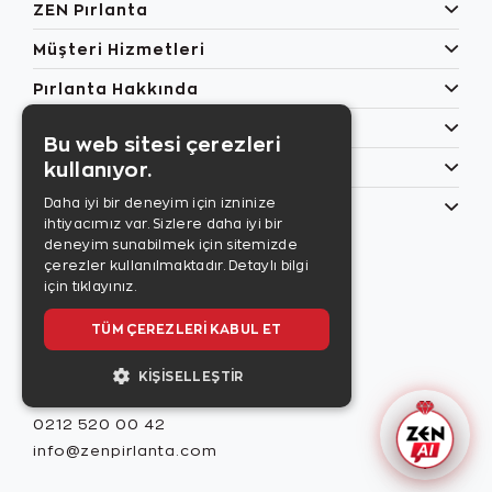
ZEN Pırlanta
Müşteri Hizmetleri
Pırlanta Hakkında
Popüler Kategoriler
Bu web sitesi çerezleri
kullanıyor.
Özel Günler
Daha iyi bir deneyim için izninize
Bilgilerim
ihtiyacımız var. Sizlere daha iyi bir
Zen Style
deneyim sunabilmek için sitemizde
Son sayıyı
çerezler kullanılmaktadır.
Detaylı bilgi
incelemek için
için tıklayınız.
tıklayınız.
TÜM ÇEREZLERI KABUL ET
KIŞISELLEŞTIR
Misafir İlişkileri
0212 520 00 42
info@zenpirlanta.com