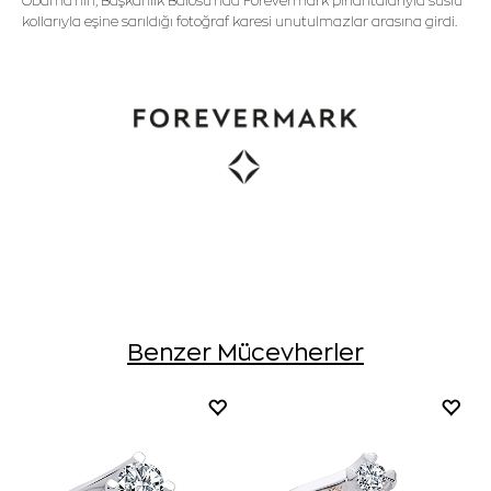
Obama'nın, Başkanlık Balosu'nda Forevermark pırlantalarıyla süslü
kollarıyla eşine sarıldığı fotoğraf karesi unutulmazlar arasına girdi.
Benzer Mücevherler