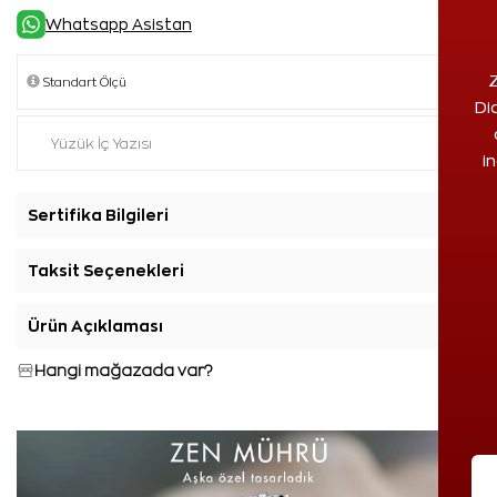
Whatsapp Asistan
Z
Di
i
Sertifika Bilgileri
+
Taksit Seçenekleri
+
Ürün Açıklaması
+
Hangi mağazada var?