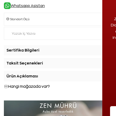
Whatsapp Asistan
Z
Di
i
Sertifika Bilgileri
+
Taksit Seçenekleri
+
Ürün Açıklaması
+
Hangi mağazada var?