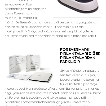
sembolüyle birlikte
pırlantanın tam kalbinde yer
alır ve Forevermark
mührünü oluşturur. Bu
mühür, De Beers Grubu’nun geliştirdiği benzeri olmayan, patentli
özel bir teknolojiyle geliştirilmiştir. Bir saç telinin 5000’de 1’i
inceliğindedir. Mühür, çıplak gözle veya herhangi bir büyüteçle
görülemez; yalnızca mağazalarımızdaki özel cihazla görülebilir.
FOREVERMARK
PIRLANTALARI DİĞER
PIRLANTALARDAN
FARKLIDIR
GIA ve HRD gibi, pırlantalara
sertifika veren kuruluşlar,
laboratuvarlarına gelen her
tür ve kaliteden pırlantayı
inceler ve özelliklerine göre sertifikalandırır. Bunlar pırlanta markası
değil, yalnızca derecelendirme laboratuvarlarıdır. De Beers Grubu'na
ait Forevermark ise, dünyadaki tek pırlanta markasıdır. Bir
pırlantanın Forevermark olabilmesi için yüksek Forevermark