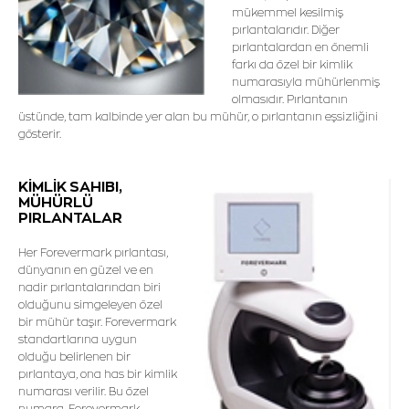
mükemmel kesilmiş
pırlantalarıdır. Diğer
pırlantalardan en önemli
farkı da özel bir kimlik
numarasıyla mühürlenmiş
olmasıdır. Pırlantanın
üstünde, tam kalbinde yer alan bu mühür, o pırlantanın eşsizliğini
gösterir.
KİMLİK SAHIBI,
MÜHÜRLÜ
PIRLANTALAR
Her Forevermark pırlantası,
dünyanın en güzel ve en
nadir pırlantalarından biri
olduğunu simgeleyen özel
bir mühür taşır. Forevermark
standartlarına uygun
olduğu belirlenen bir
pırlantaya, ona has bir kimlik
numarası verilir. Bu özel
numara, Forevermark