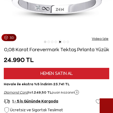
Video İzle
0,08 Karat Forevermark Tektaş Pırlanta Yüzük
24.990 TL
HEMEN SATIN AL
Havale ile ekstra %5 İndirim 23.741 TL
1.249,50 TL
i
Diamond Card
ile
puan kazanın
1 - 5 İş Gününde Kargoda
Ücretsiz ve Sigortalı Teslimat