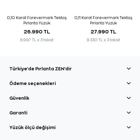
0,10 Karat Forevermark Tektaş
0,11 Karat Forevermark Tektaş
Pırlanta Yüzük
Pırlanta Yüzük
26.990 TL
27.990 TL
8.997 TL x 3 taksit
9.330 TL x 3 taksit
Türkiye'de Pırlanta ZEN'dir
Ödeme seçenekleri
Güvenlik
Garanti
Yüzük ölçü değişimi