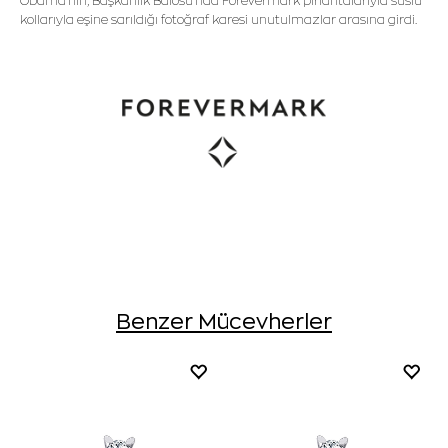
Obama'nın, Başkanlık Balosu'nda Forevermark pırlantalarıyla süslü
kollarıyla eşine sarıldığı fotoğraf karesi unutulmazlar arasına girdi.
Benzer Mücevherler