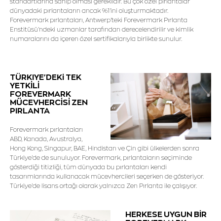
standartlarına sahip olması gereklidir. Bu çok özel pırlantalar
dünyadaki pırlantaların ancak %1'ini oluşturmaktadır.
Forevermark pırlantaları, Antwerp'teki Forevermark Pırlanta
Enstitüsü'ndeki uzmanlar tarafından derecelendirilir ve kimlik
numaralarını da içeren özel sertifikalarıyla birlikte sunulur.
TÜRKIYE'DEKi TEK
YETKİLİ
FOREVERMARK
MÜCEVHERCİSİ ZEN
PIRLANTA
Forevermark pırlantaları
ABD, Kanada, Avustralya,
Hong Kong, Singapur, BAE, Hindistan ve Çin gibi ülkelerden sonra
Türkiye'de de sunuluyor. Forevermark, pırlantaların seçiminde
gösterdiği titizliği, tüm dünyada bu pırlantaları kendi
tasarımlarında kullanacak mücevhercileri seçerken de gösteriyor.
Türkiye'de lisans ortağı olarak yalnızca Zen Pırlanta ile çalışıyor.
HERKESE UYGUN BİR