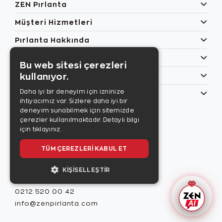
ZEN Pırlanta
Müşteri Hizmetleri
Pırlanta Hakkında
Popüler Kategoriler
Bu web sitesi çerezleri
kullanıyor.
Özel Günler
Daha iyi bir deneyim için izninize
Bilgilerim
ihtiyacımız var. Sizlere daha iyi bir
Zen Style
deneyim sunabilmek için sitemizde
Son sayıyı
çerezler kullanılmaktadır.
Detaylı bilgi
incelemek için
için tıklayınız.
tıklayınız.
TÜM ÇEREZLERI KABUL ET
KIŞISELLEŞTIR
Misafir İlişkileri
0212 520 00 42
info@zenpirlanta.com