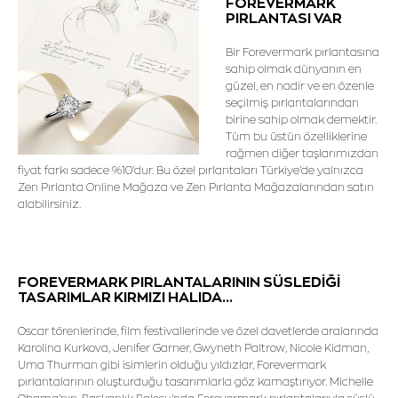
FOREVERMARK
PIRLANTASI VAR
Bir Forevermark pırlantasına
sahip olmak dünyanın en
güzel, en nadir ve en özenle
seçilmiş pırlantalarından
birine sahip olmak demektir.
Tüm bu üstün özelliklerine
rağmen diğer taşlarımızdan
fiyat farkı sadece %10'dur. Bu özel pırlantaları Türkiye'de yalnızca
Zen Pırlanta Online Mağaza ve Zen Pırlanta Mağazalarından satın
alabilirsiniz.
FOREVERMARK PIRLANTALARININ SÜSLEDİĞİ
TASARIMLAR KIRMIZI HALIDA...
Oscar törenlerinde, film festivallerinde ve özel davetlerde aralarında
Karolina Kurkova, Jenifer Garner, Gwyneth Paltrow, Nicole Kidman,
Uma Thurman gibi isimlerin olduğu yıldızlar, Forevermark
pırlantalarının oluşturduğu tasarımlarla göz kamaştırıyor. Michelle