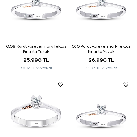
0,09 Karat Forevermark Tektaş
0,10 Karat Forevermark Tektaş
Pırlanta Yüzük
Pırlanta Yüzük
25.990 TL
26.990 TL
8.663 TL x 3 taksit
8.997 TL x 3 taksit