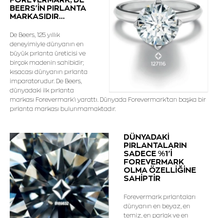
BEERS'İN PIRLANTA
MARKASIDIR...
De Beers, 125 yıllık
deneyimiyle dünyanın en
büyük pırlanta üreticisi ve
birçok madenin sahibidir;
kısacası dünyanın pırlanta
imparatorudur. De Beers,
dünyadaki ilk pırlanta
markası Forevermark'ı yarattı. Dünyada Forevermark'tan başka bir
pırlanta markası bulunmamaktadır.
DÜNYADAKİ
PIRLANTALARIN
SADECE %1'İ
FOREVERMARK
OLMA ÖZELLİĞİNE
SAHİPTİR
Forevermark pırlantaları
dünyanın en beyaz, en
temiz, en parlak ve en